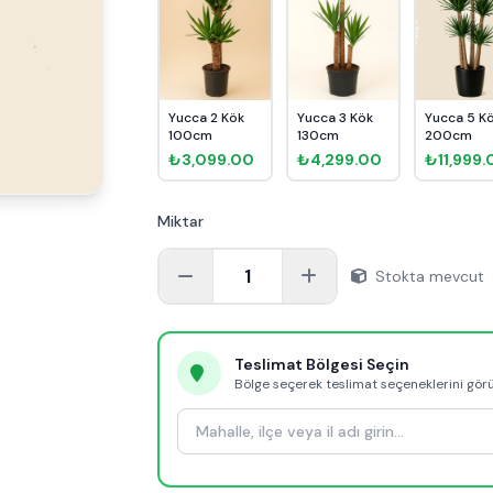
Yucca 2 Kök
Yucca 3 Kök
Yucca 5 K
100cm
130cm
200cm
₺3,099.00
₺4,299.00
₺11,999.
Miktar
1
Stokta mevcut
Teslimat Bölgesi Seçin
Bölge seçerek teslimat seçeneklerini gör