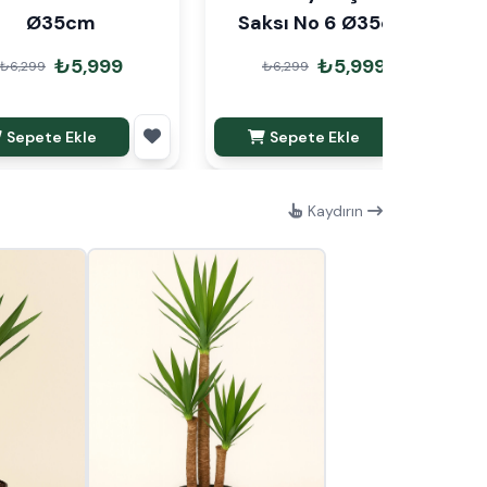
Ø35cm
Saksı No 6 Ø35cm
₺5,999
₺5,999
₺6,299
₺6,299
Sepete Ekle
Sepete Ekle
Kaydırın