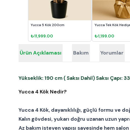
Yucca 5 Kök 200cm
Yucca Tek Kök Hediye
₺11,999.00
₺1,199.00
Ürün Açıklaması
Bakım
Yorumlar
Yükseklik: 190 cm ( Saksı Dahil) Saksı Çapı: 3
Yucca 4 Kök Nedir?
Yucca 4 Kök
, dayanıklılığı, güçlü formu ve do
Kalın gövdesi, yukarı doğru uzanan uzun yapr
Az bakım isteyen yapısı sayesinde hem
salon 