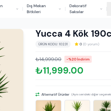
an
Dış Mekan
Dekoratif
Bitkileri
Saksılar
Yucca 4 Kök 190
ÜRÜN KODU: 10231
0
(0 yorum)
₺14,999.00
-%20 İndirim
₺11,999.00
Alternatif Ürünler
(Aynı serideki diğer seçenek