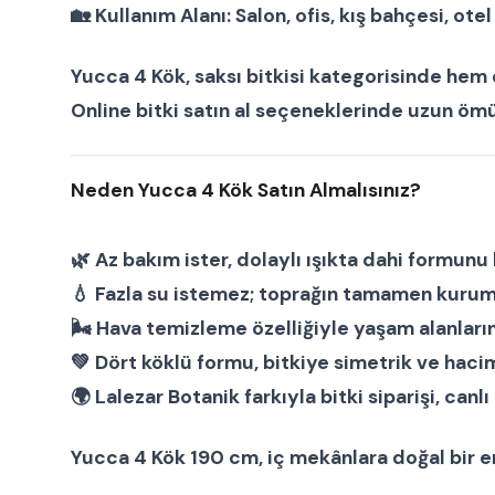
🏡
Kullanım Alanı:
Salon, ofis, kış bahçesi, otel
Yucca 4 Kök
,
saksı bitkisi
kategorisinde hem e
Online bitki satın al
seçeneklerinde uzun ömür
Neden Yucca 4 Kök Satın Almalısınız?
🌿 Az bakım ister, dolaylı ışıkta dahi formunu 
💧 Fazla su istemez; toprağın tamamen kuruma
🌬 Hava temizleme özelliğiyle yaşam alanların
💚 Dört köklü formu, bitkiye simetrik ve hacim
🌍
Lalezar Botanik
farkıyla
bitki siparişi
,
canlı 
Yucca 4 Kök 190 cm
, iç mekânlara doğal bir e