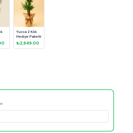
ök
Yucca 2 Kök
Hediye Paketli
00
₺2,649.00
ün