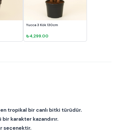
Yucca 3 Kök 130cm
₺4,299.00
len tropikal bir
canlı bitki
türüdür.
bir karakter kazandırır.
r seçenektir.