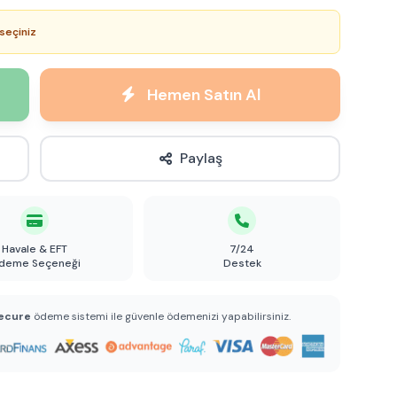
seçiniz
Hemen Satın Al
Paylaş
Havale & EFT
7/24
deme Seçeneği
Destek
ecure
ödeme sistemi ile güvenle ödemenizi yapabilirsiniz.