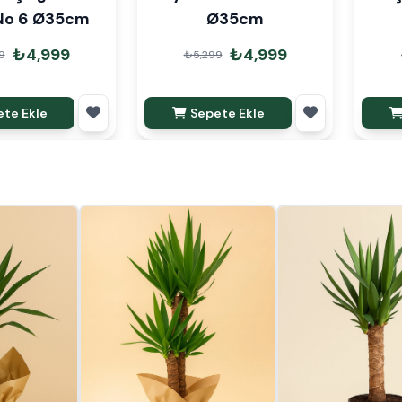
 No 6 Ø35cm
Ø35cm
₺4,999
₺4,999
9
₺5,299
te Ekle
Sepete Ekle