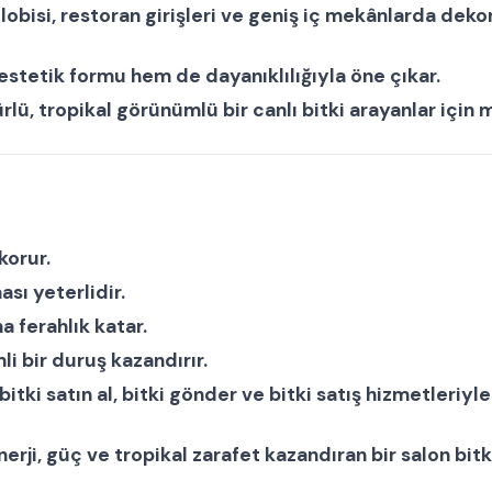
 lobisi, restoran girişleri ve geniş iç mekânlarda dekor
stetik formu hem de dayanıklılığıyla öne çıkar.
lü, tropikal görünümlü bir
canlı bitki
arayanlar için 
korur.
sı yeterlidir.
a ferahlık katar.
li bir duruş kazandırır.
bitki satın al
,
bitki gönder
ve
bitki satış
hizmetleriyle 
nerji, güç ve tropikal zarafet kazandıran bir
salon bitk