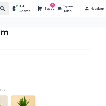
0
Hızlı
Sipariş
Sepet
Hesabım
₺
Ödeme
Takibi
cm
ler)