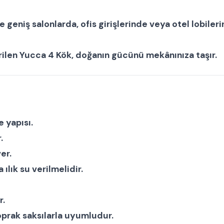
e geniş salonlarda, ofis girişlerinde veya otel lobiler
rilen
Yucca 4 Kök
, doğanın gücünü mekânınıza taşır.
 yapısı.
.
er.
lık su verilmelidir.
r.
prak saksılarla uyumludur.