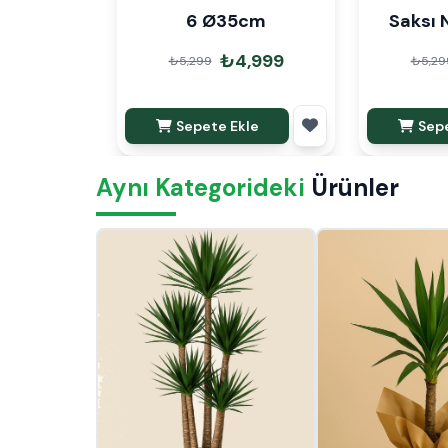
6 Ø35cm
Saksı
₺4,999
₺5,299
₺5,29
Sepete Ekle
Sepe
Aynı Kategorideki
Ürünler