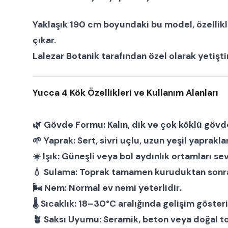
Yaklaşık
190 cm boyundaki
bu model, özellikl
çıkar.
Lalezar Botanik
tarafından özel olarak yetişti
Yucca 4 Kök Özellikleri ve Kullanım Alanları
🌿
Gövde Formu:
Kalın, dik ve çok köklü gövde
🌱
Yaprak:
Sert, sivri uçlu, uzun yeşil yapraklar
☀️
Işık:
Güneşli veya bol aydınlık ortamları sev
💧
Sulama:
Toprak tamamen kuruduktan sonra ı
🌬
Nem:
Normal ev nemi yeterlidir.
🌡
Sıcaklık:
18–30°C aralığında gelişim gösteri
🪴
Saksı Uyumu:
Seramik, beton veya doğal to