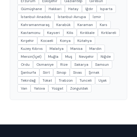
Erzurum
Eskişehir
Gaziantep
Giresun
Gümüşhane
Hakkari
Hatay
Iğdır
Isparta
İstanbul-Anadolu
İstanbul-Avrupa
İzmir
Kahramanmaraş
Karabük
Karaman
Kars
Kastamonu
Kayseri
Kilis
Kırıkkale
Kırklareli
Kırşehir
Kocaeli
Konya
Kütahya
Kuzey Kıbrııs
Malatya
Manisa
Mardin
Mersin(İçel)
Muğla
Muş
Nevşehir
Niğde
Ordu
Osmaniye
Rize
Sakarya
Samsun
Şanlıurfa
Siirt
Sinop
Sivas
Şırnak
Tekirdağ
Tokat
Trabzon
Tunceli
Uşak
Van
Yalova
Yozgat
Zonguldak