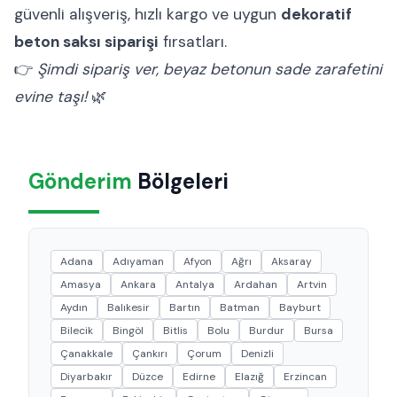
güvenli alışveriş, hızlı kargo ve uygun
dekoratif
beton saksı siparişi
fırsatları.
👉
Şimdi sipariş ver, beyaz betonun sade zarafetini
evine taşı!
🌿
Gönderim
Bölgeleri
Adana
Adıyaman
Afyon
Ağrı
Aksaray
Amasya
Ankara
Antalya
Ardahan
Artvin
Aydın
Balıkesir
Bartın
Batman
Bayburt
Bilecik
Bingöl
Bitlis
Bolu
Burdur
Bursa
Çanakkale
Çankırı
Çorum
Denizli
Diyarbakır
Düzce
Edirne
Elazığ
Erzincan