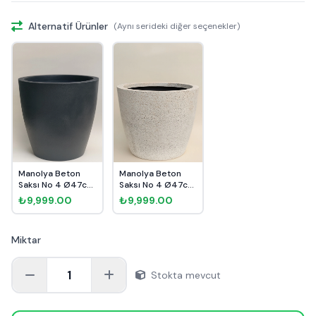
Alternatif Ürünler
(Aynı serideki diğer seçenekler)
Manolya Beton
Manolya Beton
Saksı No 4 Ø47cm
Saksı No 4 Ø47cm
Antrasit
Kırçıllı
₺9,999.00
₺9,999.00
Miktar
1
Stokta mevcut