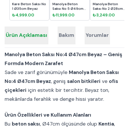
Kare Beton Saksı No
Manolya Beton
Manolya Beton
1 Ø35cm Beyaz
Saksı No 5 Ø49cm
Saksı No 2 Ø28cm
Antrasit
Antrasit
₺4,999.00
₺11,999.00
₺3,249.00
Ürün Açıklaması
Bakım
Yorumlar
Manolya Beton Saksı No:4 Ø47cm Beyaz – Geniş
Formda Modern Zarafet
Sade ve zarif görünümüyle
Manolya Beton Saksı
No:4 Ø47cm Beyaz
, geniş
salon bitkileri
ve
ofis
çiçekleri
için estetik bir tercihtir. Beyaz ton,
mekânlarda ferahlık ve denge hissi yaratır.
Ürün Özellikleri ve Kullanım Alanları
Bu
beton saksı
, Ø47cm ölçüsünde olup
Kentia
,