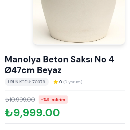
Manolya Beton Saksı No 4
Ø47cm Beyaz
ÜRÜN KODU: 70379
0
(0 yorum)
₺10,999.00
-%9 İndirim
₺9,999.00