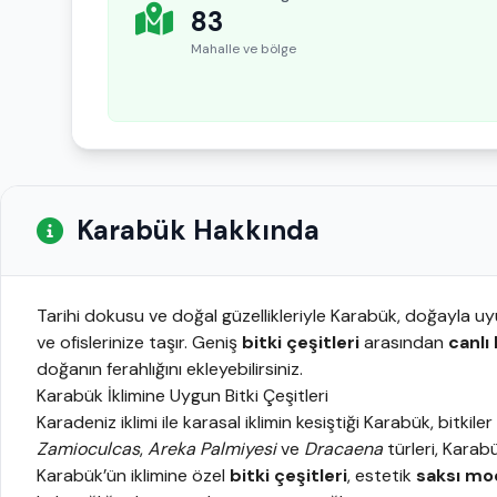
83
Mahalle ve bölge
Karabük Hakkında
Tarihi dokusu ve doğal güzellikleriyle Karabük, doğayla uyu
ve ofislerinize taşır. Geniş
bitki çeşitleri
arasından
canlı 
doğanın ferahlığını ekleyebilirsiniz.
Karabük İklimine Uygun Bitki Çeşitleri
Karadeniz iklimi ile karasal iklimin kesiştiği Karabük, bitki
Zamioculcas
,
Areka Palmiyesi
ve
Dracaena
türleri, Karab
Karabük’ün iklimine özel
bitki çeşitleri
, estetik
saksı mod