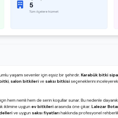
5
Tüm ilçelere hizmet
mlu yaşamı sevenler için eşsiz bir şehirdir.
Karabük bitki sipa
bitki
,
salon bitkileri
ve
saksı bitkisi
seçeneklerini inceleyere
ler için hem nemli hem de serin koşullar sunar. Bu nedenle dayanık
ük iklimine uygun
ev bitkileri
arasında öne çıkar.
Lalezar Bota
elleri
ve uygun
saksı fiyatları
hakkında profesyonel rehberlik