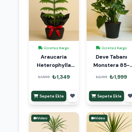
Ücretsiz Kargo
Ücretsiz Kargo
Araucaria
Deve Tabanı
Heterophylla
Monstera 85-
Arokarya Çam
105 cm
₺1,349
₺1,999
₺1,599
₺2,199
45cm Hediye
Paketli
Sepete Ekle
Sepete Ekle
Video
Video