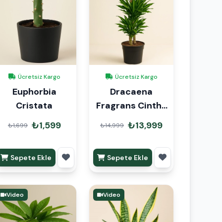
Ücretsiz Kargo
Ücretsiz Kargo
Euphorbia
Dracaena
Cristata
Fragrans Cintho
Anaç 140cm
₺1,599
₺13,999
₺1,699
₺14,999
Sepete Ekle
Sepete Ekle
Video
Video