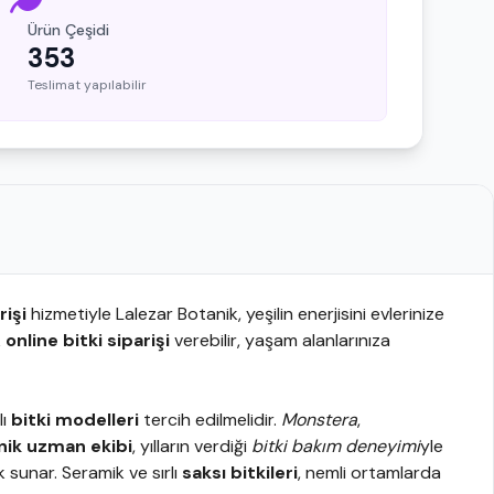
Ürün Çeşidi
353
Teslimat yapılabilir
rişi
hizmetiyle Lalezar Botanik, yeşilin enerjisini evlerinize
k
online bitki siparişi
verebilir, yaşam alanlarınıza
lı
bitki modelleri
tercih edilmelidir.
Monstera
,
nik uzman ekibi
, yılların verdiği
bitki bakım deneyimi
yle
 sunar. Seramik ve sırlı
saksı bitkileri
, nemli ortamlarda