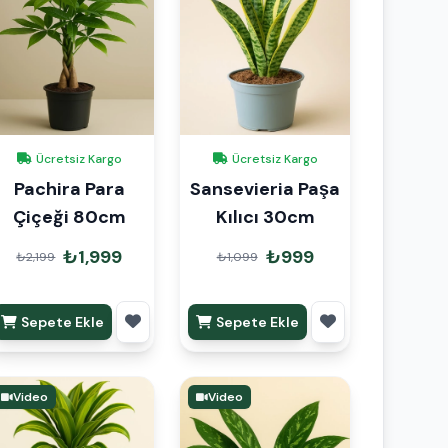
Ücretsiz Kargo
Ücretsiz Kargo
Pachira Para
Sansevieria Paşa
Çiçeği 80cm
Kılıcı 30cm
₺1,999
₺999
₺2,199
₺1,099
Sepete Ekle
Sepete Ekle
Video
Video