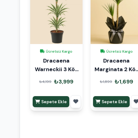
Ücretsiz Kargo
Ücretsiz Kargo
Dracaena
Dracaena
Warneckii 3 Kök
Marginata 2 Kö
110cm
90cm Hediye
₺3,999
₺1,699
₺4,199
₺1,899
Paketli
Sepete Ekle
Sepete Ekle