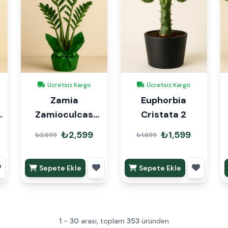
Ücretsiz Kargo
Ücretsiz Kargo
Zamia
Euphorbia
k
Zamioculcas
Cristata 2
90cm Hediye
₺2,599
₺1,599
₺2,699
₺1,699
Paketli
Sepete Ekle
Sepete Ekle
1
-
30
arası, toplam
353
üründen