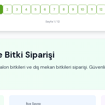
2
3
4
5
6
7
8
9
10
11
12
Sayfa 1 / 12
Bitki Siparişi
lon bitkileri ve dış mekan bitkileri siparişi. Güvenli
İlçe Sayısı