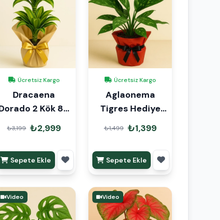
Ücretsiz Kargo
Ücretsiz Kargo
Dracaena
Aglaonema
Dorado 2 Kök 80
Tigres Hediye
cm İthal Hediye
Paketli
₺2,999
₺1,399
₺3,199
₺1,499
Paketli
Sepete Ekle
Sepete Ekle
Video
Video