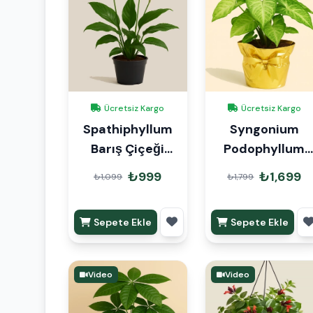
Ücretsiz Kargo
Ücretsiz Kargo
Spathiphyllum
Syngonium
Barış Çiçeği
Podophyllum
Küçük
Hediye Paketli
₺999
₺1,699
₺1,099
₺1,799
Sepete Ekle
Sepete Ekle
Video
Video