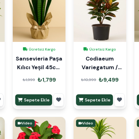
Ücretsiz Kargo
Ücretsiz Kargo
s
Sansevieria Paşa
Codiaeum
Kılıcı Yeşil 45cm
Variegatum /
Hediye Paketli
Craton 120cm
₺1,799
₺9,499
₺1,999
₺10,999
Sepete Ekle
Sepete Ekle
Video
Video