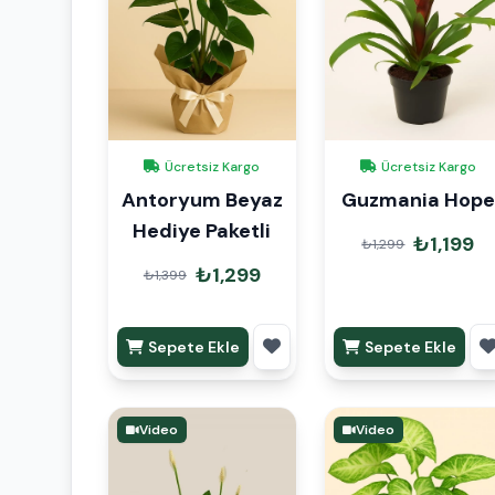
Ücretsiz Kargo
Ücretsiz Kargo
Antoryum Beyaz
Guzmania Hope
Hediye Paketli
₺1,199
₺1,299
₺1,299
₺1,399
Sepete Ekle
Sepete Ekle
Video
Video