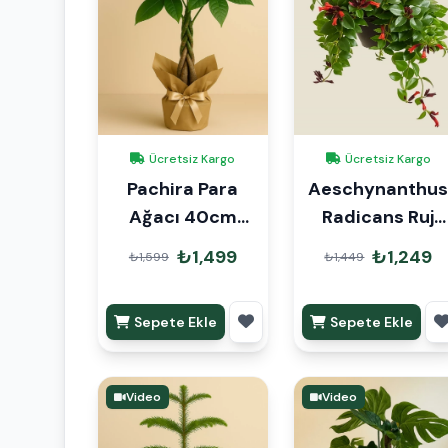
Ücretsiz Kargo
Ücretsiz Kargo
Pachira Para
Aeschynanthu
Ağacı 40cm
Radicans Ruj
Hediye Paketli
Çiçeği
₺1,499
₺1,249
₺1,599
₺1,449
Sepete Ekle
Sepete Ekle
Video
Video