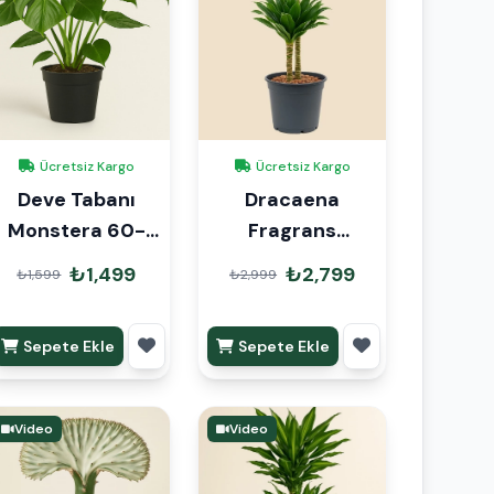
Ücretsiz Kargo
Ücretsiz Kargo
Deve Tabanı
Dracaena
Monstera 60-
Fragrans
70cm
Compacta 2 Kök
₺1,499
₺2,799
₺1,599
₺2,999
90cm
Sepete Ekle
Sepete Ekle
Video
Video