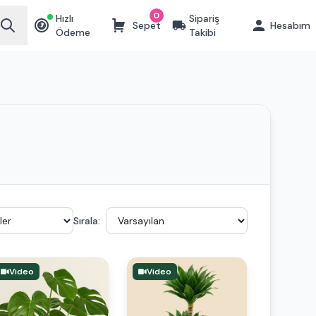
0
Hızlı
Sipariş
Sepet
Hesabım
₺
Ödeme
Takibi
Sırala:
Video
Video