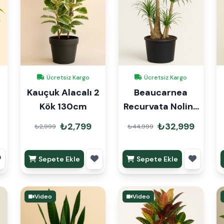
Ücretsiz Kargo
Ücretsiz Kargo
Kauçuk Alacalı 2
Beaucarnea
Kök 130cm
Recurvata Nolina
Fil Ayağı 150cm
₺2,799
₺32,999
₺2,999
₺44,999
Sepete Ekle
Sepete Ekle
Video
Video