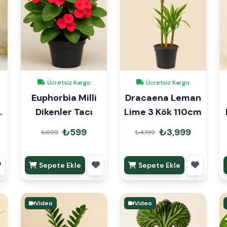
Ücretsiz Kargo
Ücretsiz Kargo
Euphorbia Milli
Dracaena Leman
Dikenler Tacı
Lime 3 Kök 110cm
₺599
₺3,999
₺699
₺4,199
Sepete Ekle
Sepete Ekle
Video
Video