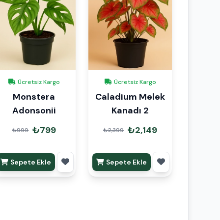
Ücretsiz Kargo
Ücretsiz Kargo
Monstera
Caladium Melek
Adonsonii
Kanadı 2
₺799
₺2,149
₺999
₺2,399
Sepete Ekle
Sepete Ekle