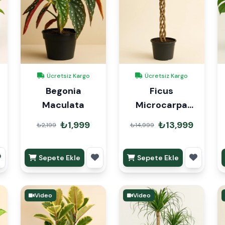
Ücretsiz Kargo
Ücretsiz Kargo
Begonia
Ficus
Maculata
Microcarpa
Örgülü 140cm
₺1,999
₺13,999
₺2,199
₺14,999
Sepete Ekle
Sepete Ekle
Video
Video