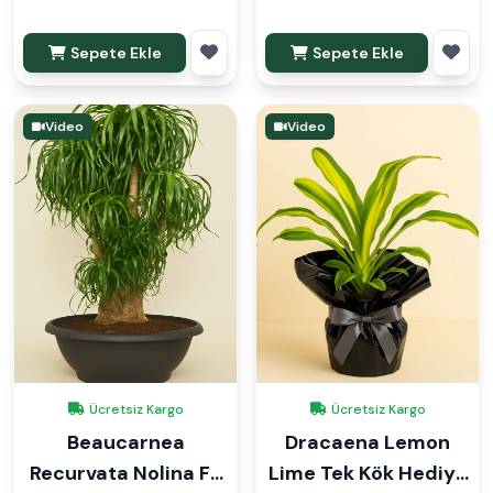
Sepete Ekle
Sepete Ekle
Video
Video
Ücretsiz Kargo
Ücretsiz Kargo
Beaucarnea
Dracaena Lemon
Recurvata Nolina Fil
Lime Tek Kök Hediye