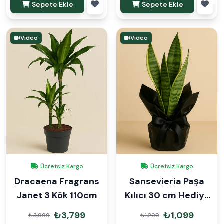
Sepete Ekle
Sepete Ekle
Video
Video
Ücretsiz Kargo
Ücretsiz Kargo
Dracaena Fragrans
Sansevieria Paşa
Janet 3 Kök 110cm
Kılıcı 30 cm Hediye
Paketli
₺3,799
₺1,099
₺3,999
₺1,299