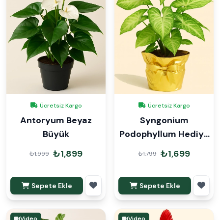
Ücretsiz Kargo
Ücretsiz Kargo
Antoryum Beyaz
Syngonium
Büyük
Podophyllum Hediye
Paketli
₺1,899
₺1,699
₺1,999
₺1,799
Sepete Ekle
Sepete Ekle
Video
Video