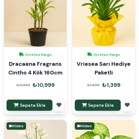
Ücretsiz Kargo
Ücretsiz Kargo
Dracaena Fragrans
Vriesea Sarı Hediye
Cintho 4 Kök 160cm
Paketli
₺10,999
₺1,399
₺11,449
₺1,499
Sepete Ekle
Sepete Ekle
Video
Video