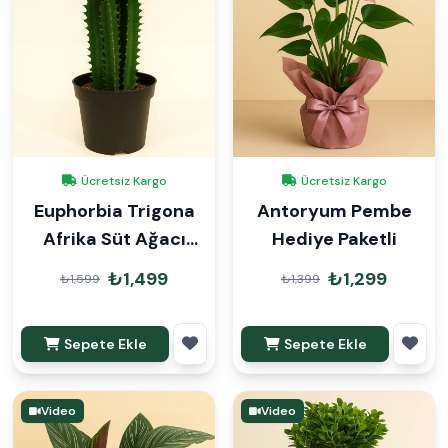
Ücretsiz Kargo
Ücretsiz Kargo
Euphorbia Trigona
Antoryum Pembe
Afrika Süt Ağacı
Hediye Paketli
60cm
₺1,499
₺1,299
₺1,599
₺1,399
Sepete Ekle
Sepete Ekle
Video
Video