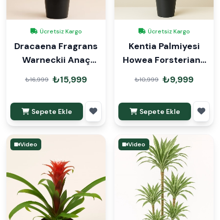
Ücretsiz Kargo
Ücretsiz Kargo
Dracaena Fragrans
Kentia Palmiyesi
Warneckii Anaç
Howea Forsteriana
140cm
170cm
₺15,999
₺9,999
₺16,999
₺10,999
Sepete Ekle
Sepete Ekle
Video
Video