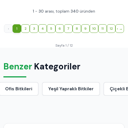
1
-
30
arası, toplam
340
üründen
‹
1
2
3
4
5
6
7
8
9
10
11
12
›
Sayfa 1 / 12
Benzer
Kategoriler
Ofis Bitkileri
Yeşil Yapraklı Bitkiler
Çiçekli B