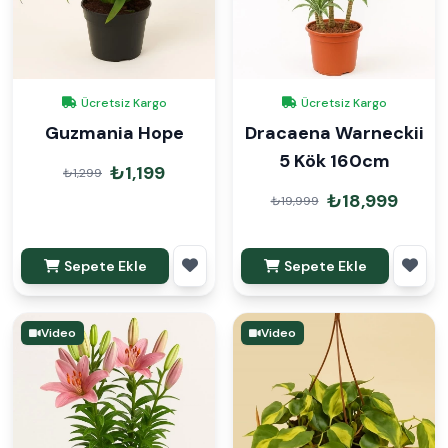
Ücretsiz Kargo
Ücretsiz Kargo
Guzmania Hope
Dracaena Warneckii
5 Kök 160cm
₺1,199
₺1,299
₺18,999
₺19,999
Sepete Ekle
Sepete Ekle
Video
Video