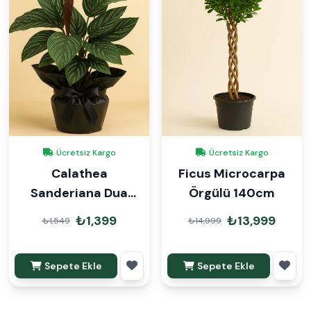
Ücretsiz Kargo
Ücretsiz Kargo
Calathea
Ficus Microcarpa
Sanderiana Dua
Örgülü 140cm
Çiçeği Hediye Paketli
₺1,399
₺13,999
₺1,549
₺14,999
Sepete Ekle
Sepete Ekle