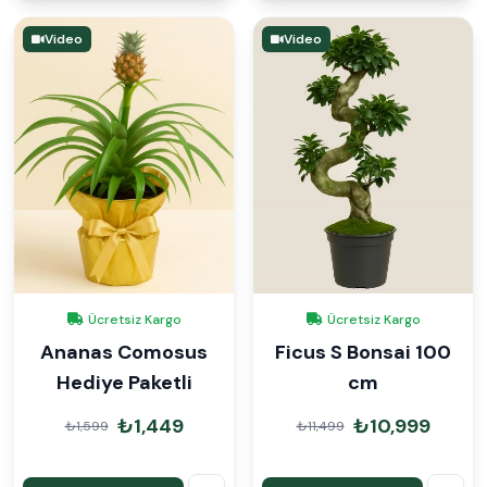
Video
Video
Ücretsiz Kargo
Ücretsiz Kargo
Ananas Comosus
Ficus S Bonsai 100
Hediye Paketli
cm
₺1,449
₺10,999
₺1,599
₺11,499