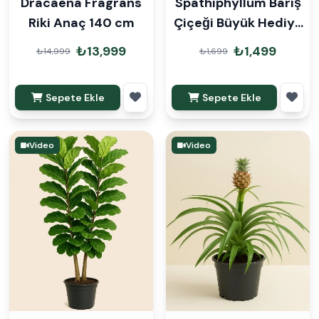
Dracaena Fragrans
Spathiphyllum Barış
Riki Anaç 140 cm
Çiçeği Büyük Hediye
Paketli
₺13,999
₺1,499
₺14,999
₺1,699
Sepete Ekle
Sepete Ekle
Video
Video