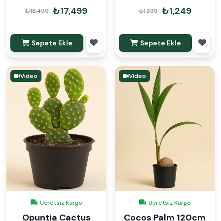
Ayağı 100-110cm
Paketli
₺17,499
₺1,249
₺18,499
₺1,399
Sepete Ekle
Sepete Ekle
Video
Video
Ücretsiz Kargo
Ücretsiz Kargo
Opuntia Cactus
Cocos Palm 120cm