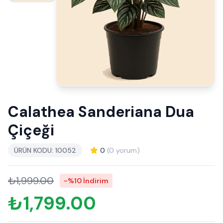
Calathea Sanderiana Dua
Çiçeği
ÜRÜN KODU: 10052
0
(0 yorum)
₺1,999.00
-%10 İndirim
₺1,799.00