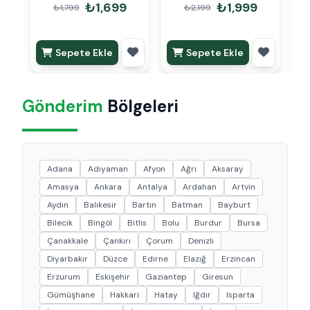
₺1,699
₺1,999
₺1,799
₺2,199
Sepete Ekle
Sepete Ekle
Gönderim
Bölgeleri
Adana
Adıyaman
Afyon
Ağrı
Aksaray
Amasya
Ankara
Antalya
Ardahan
Artvin
Aydın
Balıkesir
Bartın
Batman
Bayburt
Bilecik
Bingöl
Bitlis
Bolu
Burdur
Bursa
Çanakkale
Çankırı
Çorum
Denizli
Diyarbakır
Düzce
Edirne
Elazığ
Erzincan
Erzurum
Eskişehir
Gaziantep
Giresun
Gümüşhane
Hakkari
Hatay
Iğdır
Isparta