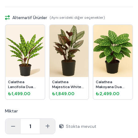
Alternatif Ürünler
(Aynı serideki diğer seçenekler)
Calathea
Calathea
Calathea
Lancifolia Dua
Majestica White
Makoyana Dua
Çiçeği
Star Dua Çiçeği
Çiçeği
₺1,499.00
₺1,849.00
₺2,499.00
Miktar
1
Stokta mevcut