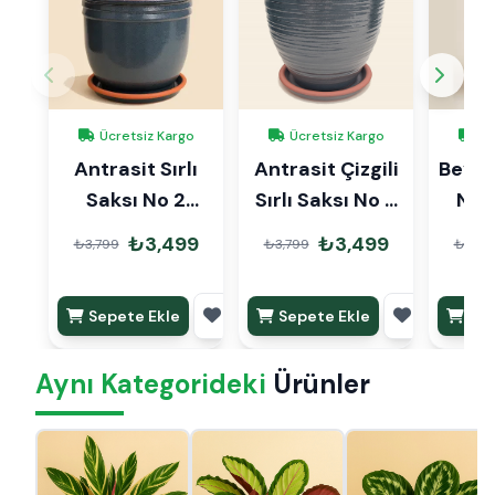
Ücretsiz Kargo
Ücretsiz Kargo
Üc
Antrasit Sırlı
Antrasit Çizgili
Beyaz 
Saksı No 2
Sırlı Saksı No 2
No 
Ø20cm
Ø20cm
₺3,499
₺3,499
₺3,799
₺3,799
₺3,79
Sepete Ekle
Sepete Ekle
Sep
Aynı Kategorideki
Ürünler