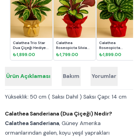
Calathea Trio Star
Calathea
Calathea
Dua Çiçeği Hediye
Roseopicta Silvia
Roseopicta
Pak...
Dua Çiçeği He...
Medallion Dua
₺1,899.00
₺1,799.00
₺1,899.00
Çiçeği...
Ürün Açıklaması
Bakım
Yorumlar
Yükseklik: 50 cm ( Saksı Dahil ) Saksı Çapı: 14 cm
Calathea Sanderiana (Dua Çiçeği) Nedir?
Calathea Sanderiana
, Güney Amerika
ormanlarından gelen, koyu yeşil yaprakları