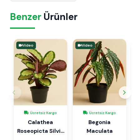
Benzer
Ürünler
Video
Video
Ücretsiz Kargo
Ücretsiz Kargo
Calathea
Begonia
Roseopicta Silvia
Maculata
Dua Çiçeği