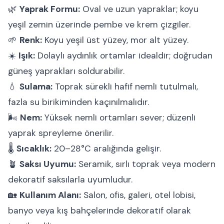
🌿
Yaprak Formu:
Oval ve uzun yapraklar; koyu
yeşil zemin üzerinde pembe ve krem çizgiler.
🌱
Renk:
Koyu yeşil üst yüzey, mor alt yüzey.
☀️
Işık:
Dolaylı aydınlık ortamlar idealdir; doğrudan
güneş yaprakları soldurabilir.
💧
Sulama:
Toprak sürekli hafif nemli tutulmalı,
fazla su birikiminden kaçınılmalıdır.
🌬
Nem:
Yüksek nemli ortamları sever; düzenli
yaprak spreyleme önerilir.
🌡
Sıcaklık:
20–28°C aralığında gelişir.
🪴
Saksı Uyumu:
Seramik, sırlı toprak veya modern
dekoratif saksılarla uyumludur.
🏡
Kullanım Alanı:
Salon, ofis, galeri, otel lobisi,
banyo veya kış bahçelerinde dekoratif olarak