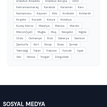
İstanbul-Anadolu
İstanbul-Avrupa
İzmir
Kahramanmaraş
Karabük
Karaman
Kars
Kastamonu
Kayseri
Kilis
Kırıkkale
Kırklareli
Kırşehir
Kocaeli
Konya
Kütahya
Kuzey Kıbrııs
Malatya
Manisa
Mardin
Mersin(İçel)
Muğla
Muş
Nevşehir
Niğde
Ordu
Osmaniye
Rize
Sakarya
Samsun
Şanlıurfa
Siirt
Sinop
Sivas
Şırnak
Tekirdağ
Tokat
Trabzon
Tunceli
Uşak
Van
Yalova
Yozgat
Zonguldak
SOSYAL MEDYA