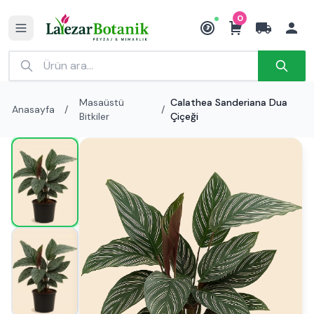
0
₺
Masaüstü
Calathea Sanderiana Dua
Anasayfa
/
/
Bitkiler
Çiçeği