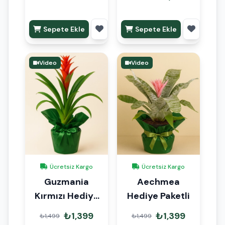
Sepete Ekle
Sepete Ekle
Video
Video
Ücretsiz Kargo
Ücretsiz Kargo
Guzmania
Aechmea
Kırmızı Hediye
Hediye Paketli
Paketli
₺1,399
₺1,399
₺1,499
₺1,499