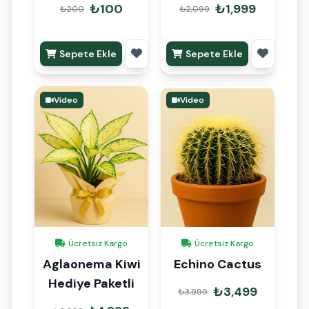
Tek Kök
₺100
₺1,999
₺200
₺2,099
Sepete Ekle
Sepete Ekle
Video
Video
Ücretsiz Kargo
Ücretsiz Kargo
Aglaonema Kiwi
Echino Cactus
Hediye Paketli
₺3,499
₺3,999