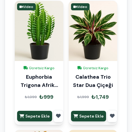
Video
Video
Ücretsiz Kargo
Ücretsiz Kargo
Euphorbia
Calathea Trio
Trigona Afrika
Star Dua Çiçeği
Süt Ağacı 30-
₺999
₺1,749
₺1,099
₺1,999
40cm
Sepete Ekle
Sepete Ekle