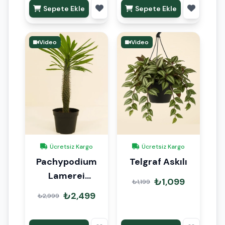
Sepete Ekle
Sepete Ekle
Video
Video
Ücretsiz Kargo
Ücretsiz Kargo
Pachypodium
Telgraf Askılı
Lamerei
₺1,099
₺1,199
Madagaskar
₺2,499
₺2,999
Palmiyesi 100cm