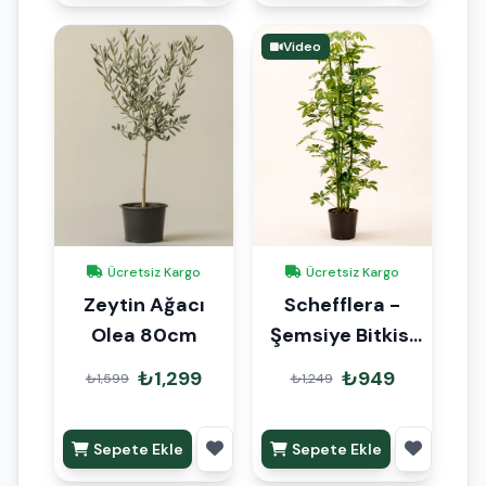
Video
Ücretsiz Kargo
Ücretsiz Kargo
Zeytin Ağacı
Schefflera -
Olea 80cm
Şemsiye Bitkisi
70cm
₺1,299
₺949
₺1,599
₺1,249
Sepete Ekle
Sepete Ekle