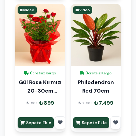
Video
Video
Ücretsiz Kargo
Ücretsiz Kargo
Gül Rosa Kırmızı
Philodendron
20-30cm
Red 70cm
Hediye Paketli
₺899
₺7,499
₺999
₺8,999
Sepete Ekle
Sepete Ekle