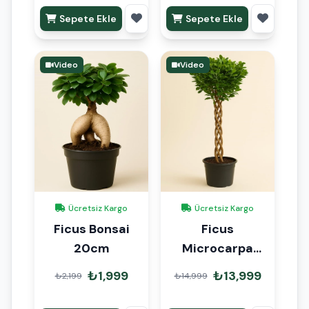
Sepete Ekle
Sepete Ekle
Video
Video
Ücretsiz Kargo
Ücretsiz Kargo
Ficus Bonsai
Ficus
20cm
Microcarpa
Örgülü 140cm
₺1,999
₺13,999
₺2,199
₺14,999