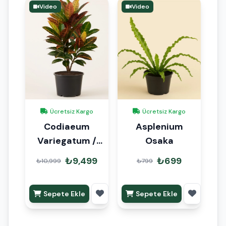
Video
Video
Ücretsiz Kargo
Ücretsiz Kargo
Codiaeum
Asplenium
Variegatum /
Osaka
Craton 120cm
₺9,499
₺699
₺10,999
₺799
Sepete Ekle
Sepete Ekle