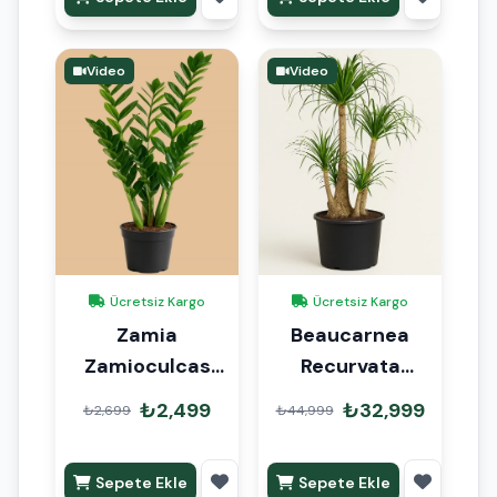
Video
Video
Ücretsiz Kargo
Ücretsiz Kargo
Zamia
Beaucarnea
Zamioculcas
Recurvata
90cm
Nolina Fil Ayağı
₺2,499
₺32,999
₺2,699
₺44,999
150cm
Sepete Ekle
Sepete Ekle