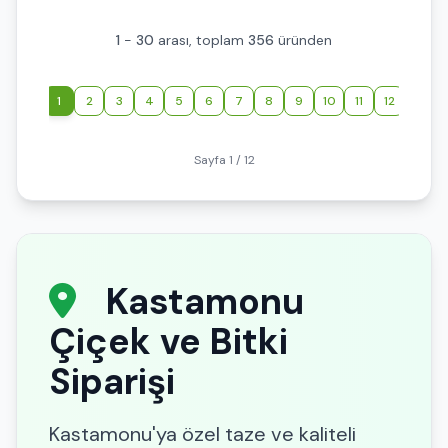
1
-
30
arası, toplam
356
üründen
‹
1
2
3
4
5
6
7
8
9
10
11
12
›
Sayfa 1 / 12
Kastamonu
Çiçek ve Bitki
Siparişi
Kastamonu'ya özel taze ve kaliteli