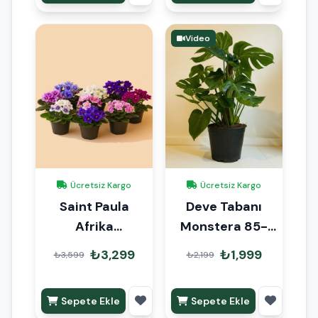
Video
Ücretsiz Kargo
Ücretsiz Kargo
Saint Paula
Deve Tabanı
Afrika
Monstera 85-
Menekşesi 15-
105 cm
₺3,299
₺1,999
₺3,599
₺2,199
20cm 6lı Set
Sepete Ekle
Sepete Ekle