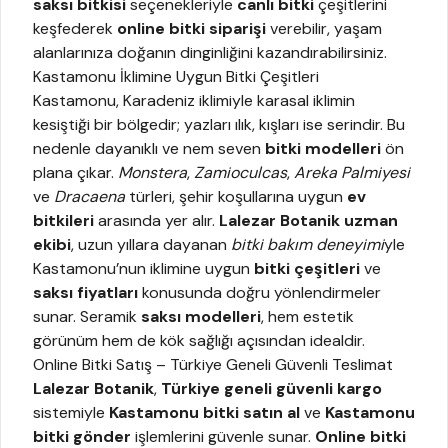
saksı bitkisi
seçenekleriyle
canlı bitki
çeşitlerini
keşfederek
online bitki siparişi
verebilir, yaşam
alanlarınıza doğanın dinginliğini kazandırabilirsiniz.
Kastamonu İklimine Uygun Bitki Çeşitleri
Kastamonu, Karadeniz iklimiyle karasal iklimin
kesiştiği bir bölgedir; yazları ılık, kışları ise serindir. Bu
nedenle dayanıklı ve nem seven
bitki modelleri
ön
plana çıkar.
Monstera
,
Zamioculcas
,
Areka Palmiyesi
ve
Dracaena
türleri, şehir koşullarına uygun
ev
bitkileri
arasında yer alır.
Lalezar Botanik uzman
ekibi
, uzun yıllara dayanan
bitki bakım deneyimi
yle
Kastamonu’nun iklimine uygun
bitki çeşitleri
ve
saksı fiyatları
konusunda doğru yönlendirmeler
sunar. Seramik
saksı modelleri
, hem estetik
görünüm hem de kök sağlığı açısından idealdir.
Online Bitki Satış – Türkiye Geneli Güvenli Teslimat
Lalezar Botanik
,
Türkiye geneli güvenli kargo
sistemiyle
Kastamonu bitki satın al
ve
Kastamonu
bitki gönder
işlemlerini güvenle sunar.
Online bitki