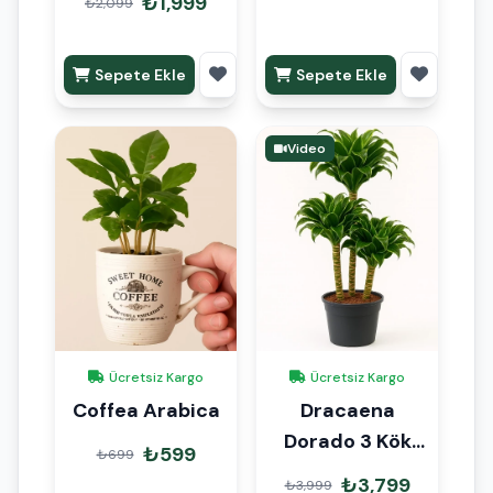
₺1,999
₺2,099
Sepete Ekle
Sepete Ekle
Video
Ücretsiz Kargo
Ücretsiz Kargo
Coffea Arabica
Dracaena
Dorado 3 Kök
₺599
₺699
110cm
₺3,799
₺3,999