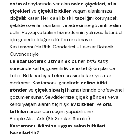
satın al
sayfasında yer alan
salon çiçekleri
,
ofis
çiçekleri
ve
çiçekli bitkiler
yaşam alanlarınıza
doğallık katar. Her
canlı bitki
, tazeliğini koruyacak
şekilde özenle hazırlanır ve adresinize güvenli teslim
edilir. Peyzaj ve bakım hizmetlerinin yalnızca İstanbul
için geçerli olduğunu lütfen unutmayın.
Kastamonu’da Bitki Gönderimi – Lalezar Botanik
Güvencesiyle
Lalezar Botanik uzman ekibi
, her
bitki satış
sürecinde kalite, güvenilirlik ve estetiği ön planda
tutar.
Bitki satış siteleri
arasında fark yaratan
markamız, Kastamonu genelinde
online bitki
gönder
ve
çiçek siparişi
hizmetlerinde profesyonel
çözümler sunar. Sevdiklerinize
çiçek gönder
veya
kendi yaşam alanınız için şık
ev bitkileri
ve
ofis
bitkileri
arasından seçim yapabilirsiniz.
People Also Ask (Sık Sorulan Sorular)
Kastamonu iklimine uygun salon bitkileri
hangileridir?