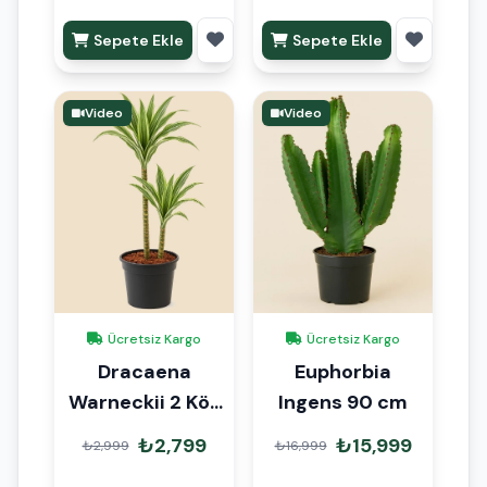
Sepete Ekle
Sepete Ekle
Video
Video
Ücretsiz Kargo
Ücretsiz Kargo
Dracaena
Euphorbia
Warneckii 2 Kök
Ingens 90 cm
90cm
₺2,799
₺15,999
₺2,999
₺16,999