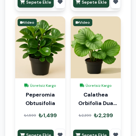
Sepete Ekle
Sepete Ekle
Video
Video
Ücretsiz Kargo
Ücretsiz Kargo
Peperomia
Calathea
Obtusifolia
Orbifolia Dua
Çiçeği
₺1,499
₺2,299
₺1,599
₺2,399
Sepete Ekle
Sepete Ekle