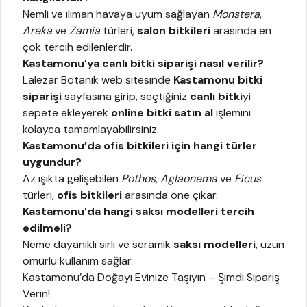
Nemli ve ılıman havaya uyum sağlayan
Monstera
,
Areka
ve
Zamia
türleri,
salon bitkileri
arasında en
çok tercih edilenlerdir.
Kastamonu’ya canlı bitki siparişi nasıl verilir?
Lalezar Botanik web sitesinde
Kastamonu bitki
siparişi
sayfasına girip, seçtiğiniz
canlı bitki
yi
sepete ekleyerek
online bitki satın al
işlemini
kolayca tamamlayabilirsiniz.
Kastamonu’da ofis bitkileri için hangi türler
uygundur?
Az ışıkta gelişebilen
Pothos
,
Aglaonema
ve
Ficus
türleri,
ofis bitkileri
arasında öne çıkar.
Kastamonu’da hangi saksı modelleri tercih
edilmeli?
Neme dayanıklı sırlı ve seramik
saksı modelleri
, uzun
ömürlü kullanım sağlar.
Kastamonu’da Doğayı Evinize Taşıyın – Şimdi Sipariş
Verin!