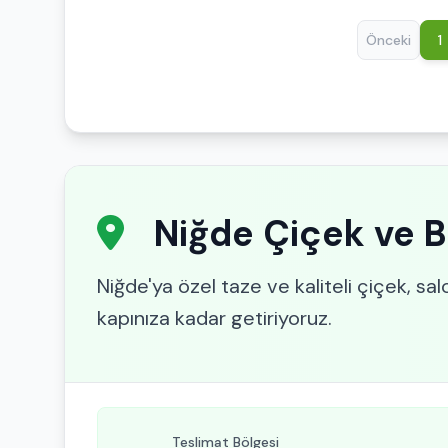
Önceki
1
Niğde Çiçek ve Bi
Niğde'ya özel taze ve kaliteli çiçek, salo
kapınıza kadar getiriyoruz.
Teslimat Bölgesi