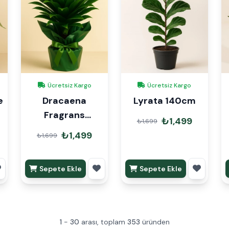
Ücretsiz Kargo
Ücretsiz Kargo
e
Dracaena
Lyrata 140cm
Fragrans
₺1,499
₺1,699
Compacta Tek
₺1,499
₺1,699
Gövde Hediye
Paketli
Sepete Ekle
Sepete Ekle
1
-
30
arası, toplam
353
üründen