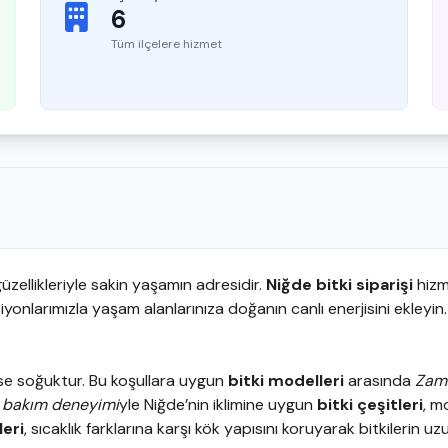
6
Tüm ilçelere hizmet
üzellikleriyle sakin yaşamın adresidir.
Niğde bitki siparişi
hizme
iyonlarımızla yaşam alanlarınıza doğanın canlı enerjisini ekleyin
 ise soğuktur. Bu koşullara uygun
bitki modelleri
arasında
Zam
i bakım deneyimi
yle Niğde’nin iklimine uygun
bitki çeşitleri
, 
leri
, sıcaklık farklarına karşı kök yapısını koruyarak bitkilerin u