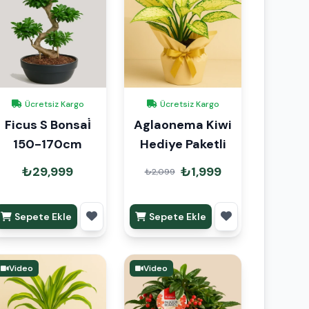
Ücretsiz Kargo
Ücretsiz Kargo
Ficus S Bonsai̇
Aglaonema Kiwi
150-170cm
Hediye Paketli
₺29,999
₺1,999
₺2,099
Sepete Ekle
Sepete Ekle
Video
Video