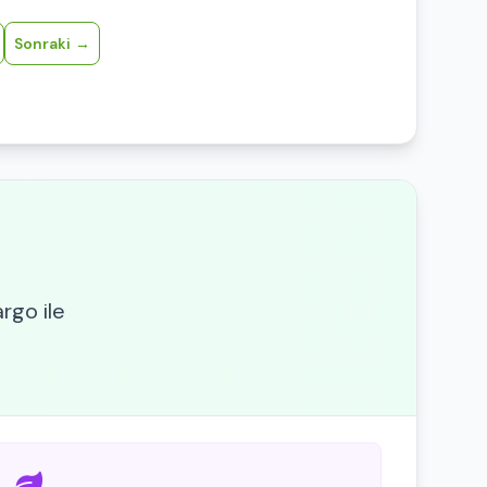
Sonraki
argo ile