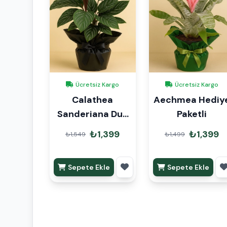
Ücretsiz Kargo
Ücretsiz Kargo
Calathea
Aechmea Hediy
Sanderiana Dua
Paketli
Çiçeği Hediye
₺1,399
₺1,399
₺1,549
₺1,499
Paketli
Sepete Ekle
Sepete Ekle