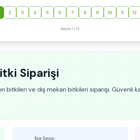
2
3
4
5
6
7
8
9
10
11
12
Sayfa 1 / 12
tki Siparişi
n bitkileri ve dış mekan bitkileri siparişi. Güvenli k
İlçe Sayısı