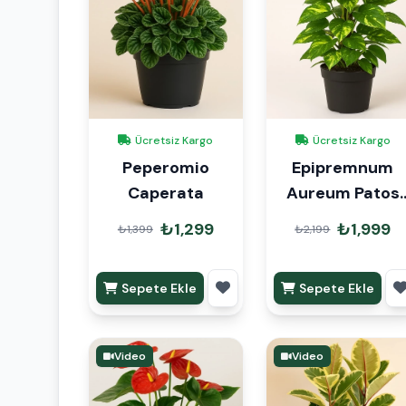
Ücretsiz Kargo
Ücretsiz Kargo
Peperomio
Epipremnum
Caperata
Aureum Patos
90cm
₺1,299
₺1,999
₺1,399
₺2,199
Sepete Ekle
Sepete Ekle
Video
Video