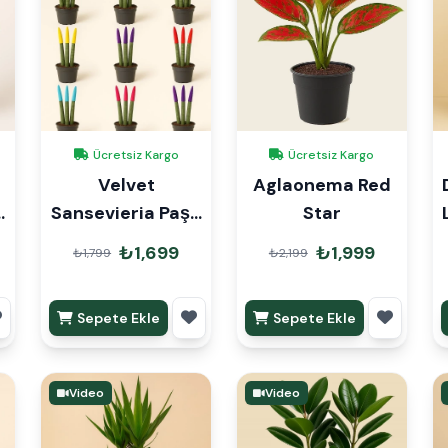
Ücretsiz Kargo
Ücretsiz Kargo
Velvet
Aglaonema Red
Sansevieria Paşa
Star
Kılıcı
₺1,699
₺1,999
₺1,799
₺2,199
Sepete Ekle
Sepete Ekle
Video
Video