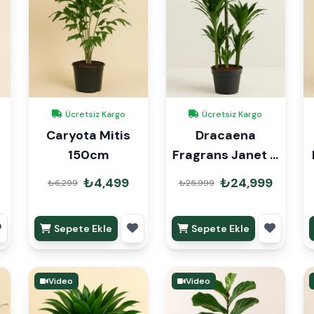
Ücretsiz Kargo
Ücretsiz Kargo
Caryota Mitis
Dracaena
150cm
Fragrans Janet 6
Kök 200cm
₺4,499
₺24,999
₺6,299
₺25,999
Sepete Ekle
Sepete Ekle
Video
Video