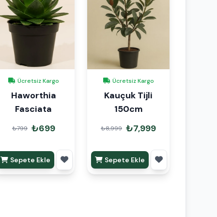
Ücretsiz Kargo
Ücretsiz Kargo
Haworthia
Kauçuk Tijli
Fasciata
150cm
₺699
₺7,999
₺799
₺8,999
Sepete Ekle
Sepete Ekle