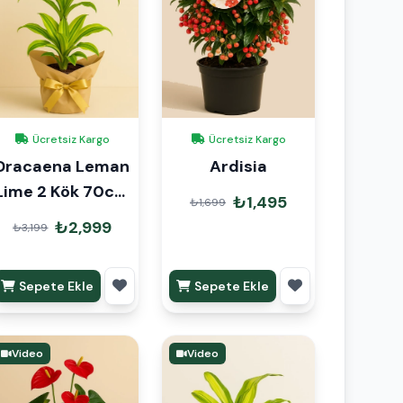
Ücretsiz Kargo
Ücretsiz Kargo
Dracaena Leman
Ardisia
Lime 2 Kök 70cm
₺1,495
₺1,699
Hediye Paketli
₺2,999
₺3,199
Sepete Ekle
Sepete Ekle
Video
Video