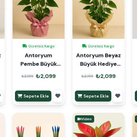
Ücretsiz Kargo
Ücretsiz Kargo
z
Antoryum
Antoryum Beyaz
Pembe Büyük
Büyük Hediye
Hediye Paketli
Paketli
₺2,099
₺2,099
₺2,199
₺2,199
Sepete Ekle
Sepete Ekle
Video