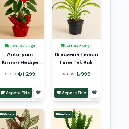
Ücretsiz Kargo
Ücretsiz Kargo
Antoryum
Dracaena Lemon
Kırmızı Hediye
Lime Tek Kök
Paketli
₺1,299
₺999
₺1,399
₺1,099
Sepete Ekle
Sepete Ekle
Video
Video