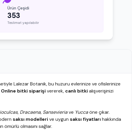
Ürün Çeşidi
353
Teslimat yapılabilir
tiyle Lalezar Botanik, bu huzuru evlerinize ve ofislerinize
.
Online bitki siparişi
vererek,
canlı bitki
alışverişinizi
ioculcas
,
Dracaena
,
Sansevieria
ve
Yucca
öne çıkar.
modern
saksı modelleri
ve uygun
saksı fiyatları
hakkında
zun ömürlü olmasını sağlar.