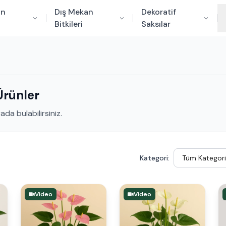
an
Dış Mekan
Dekoratif
Bitkileri
Saksılar
Ürünler
da bulabilirsiniz.
Kategori:
Video
Video