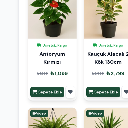
Ücretsiz Kargo
Ücretsiz Kargo
Antoryum
Kauçuk Alacalı 
Kırmızı
Kök 130cm
₺1,099
₺2,799
₺1,299
₺2,999
Sepete Ekle
Sepete Ekle
Video
Video