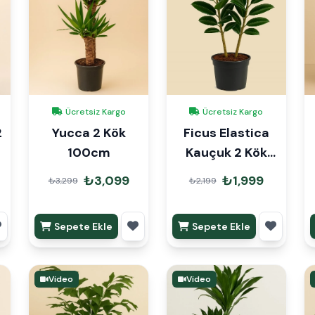
Ücretsiz Kargo
Ücretsiz Kargo
2
Yucca 2 Kök
Ficus Elastica
100cm
Kauçuk 2 Kök
120cm
₺3,099
₺1,999
₺3,299
₺2,199
Sepete Ekle
Sepete Ekle
Video
Video