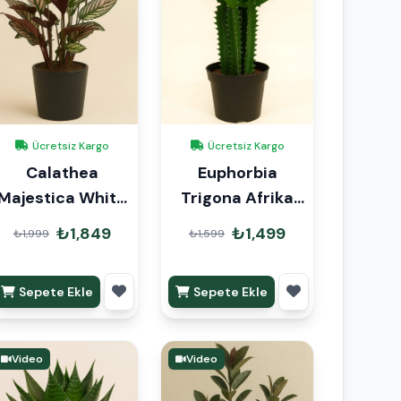
Ücretsiz Kargo
Ücretsiz Kargo
Calathea
Euphorbia
Majestica White
Trigona Afrika
Star Dua Çiçeği
Süt Ağacı 60cm
₺1,849
₺1,499
₺1,999
₺1,599
Sepete Ekle
Sepete Ekle
Video
Video