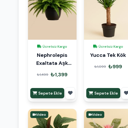
Ücretsiz Kargo
Ücretsiz Kargo
Nephrolepis
Yucca Tek Kök
Exaltata Aşk
₺999
₺1,099
Merdiveni Askılı
₺1,399
₺1,499
Sepete Ekle
Sepete Ekle
Video
Video