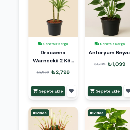
Ücretsiz Kargo
Ücretsiz Kargo
Dracaena
Antoryum Beya
Warneckii 2 Kök
₺1,099
₺1,299
90cm
₺2,799
₺2,999
Sepete Ekle
Sepete Ekle
Video
Video