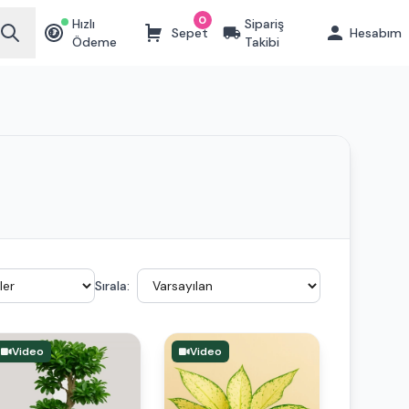
0
Hızlı
Sipariş
Sepet
Hesabım
₺
Ödeme
Takibi
Sırala:
Video
Video