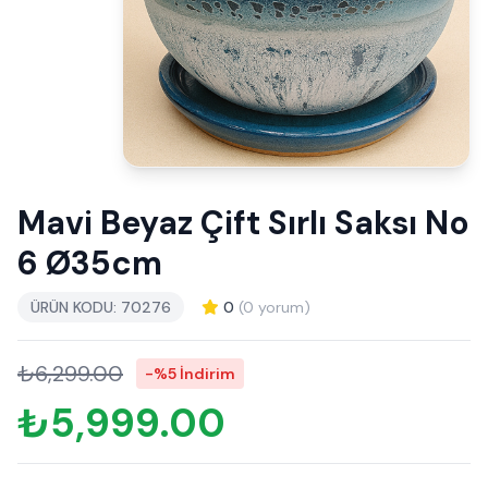
Mavi Beyaz Çift Sırlı Saksı No
6 Ø35cm
ÜRÜN KODU: 70276
0
(0 yorum)
₺6,299.00
-%5 İndirim
₺5,999.00