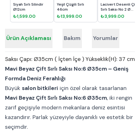
Siyah Sırlı Silindir
Yeşil Çizgili Sırlı
Lacivert Desenli Çift
Ø12cm
46cm
Sırlı Saksı No 2 Ø...
₺1,599.00
₺13,999.00
₺3,999.00
Ürün Açıklaması
Bakım
Yorumlar
Saksı Çapı: Ø35cm ( İçten İçe ) Yükseklik(H): 37 cm
Mavi Beyaz Çift Sırlı Saksı No:6 Ø35cm – Geniş
Formda Deniz Ferahlığı
Büyük
salon bitkileri
için özel olarak tasarlanan
Mavi Beyaz Çift Sırlı Saksı No:6 Ø35cm
, iki rengin
zarif geçişiyle modern mekanlara deniz esintisi
kazandırır. Parlak yüzeyiyle dayanıklı ve estetik bir
seçimdir.