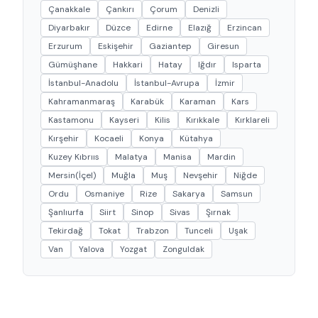
Çanakkale
Çankırı
Çorum
Denizli
Diyarbakır
Düzce
Edirne
Elazığ
Erzincan
Erzurum
Eskişehir
Gaziantep
Giresun
Gümüşhane
Hakkari
Hatay
Iğdır
Isparta
İstanbul-Anadolu
İstanbul-Avrupa
İzmir
Kahramanmaraş
Karabük
Karaman
Kars
Kastamonu
Kayseri
Kilis
Kırıkkale
Kırklareli
Kırşehir
Kocaeli
Konya
Kütahya
Kuzey Kıbrııs
Malatya
Manisa
Mardin
Mersin(İçel)
Muğla
Muş
Nevşehir
Niğde
Ordu
Osmaniye
Rize
Sakarya
Samsun
Şanlıurfa
Siirt
Sinop
Sivas
Şırnak
Tekirdağ
Tokat
Trabzon
Tunceli
Uşak
Van
Yalova
Yozgat
Zonguldak