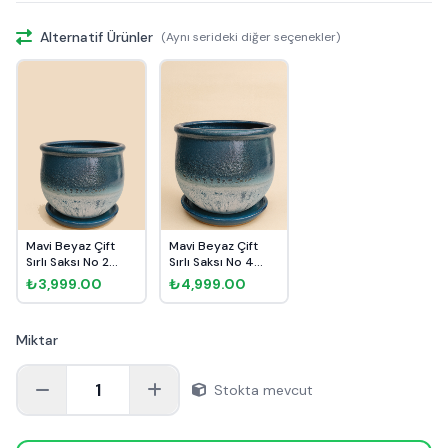
Alternatif Ürünler
(Aynı serideki diğer seçenekler)
Mavi Beyaz Çift
Mavi Beyaz Çift
Sırlı Saksı No 2
Sırlı Saksı No 4
Ø20cm
Ø27cm
₺3,999.00
₺4,999.00
Miktar
1
Stokta mevcut