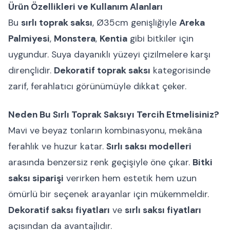
Ürün Özellikleri ve Kullanım Alanları
Bu
sırlı toprak saksı
, Ø35cm genişliğiyle
Areka
Palmiyesi
,
Monstera
,
Kentia
gibi bitkiler için
uygundur. Suya dayanıklı yüzeyi çizilmelere karşı
dirençlidir.
Dekoratif toprak saksı
kategorisinde
zarif, ferahlatıcı görünümüyle dikkat çeker.
Neden Bu Sırlı Toprak Saksıyı Tercih Etmelisiniz?
Mavi ve beyaz tonların kombinasyonu, mekâna
ferahlık ve huzur katar.
Sırlı saksı modelleri
arasında benzersiz renk geçişiyle öne çıkar.
Bitki
saksı siparişi
verirken hem estetik hem uzun
ömürlü bir seçenek arayanlar için mükemmeldir.
Dekoratif saksı fiyatları
ve
sırlı saksı fiyatları
açısından da avantajlıdır.