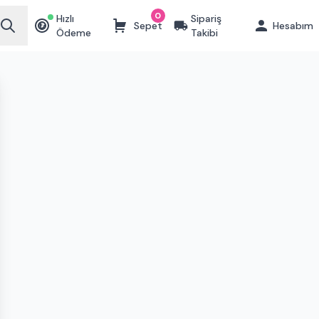
0
Hızlı
Sipariş
Sepet
Hesabım
₺
Ödeme
Takibi