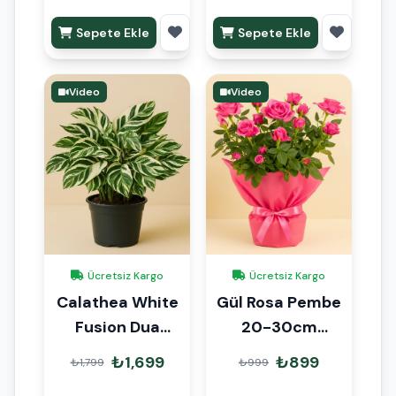
Sepete Ekle
Sepete Ekle
Video
Video
Ücretsiz Kargo
Ücretsiz Kargo
Calathea White
Gül Rosa Pembe
Fusion Dua
20-30cm
Çiçeği
Hediye Paketli
₺1,699
₺899
₺1,799
₺999