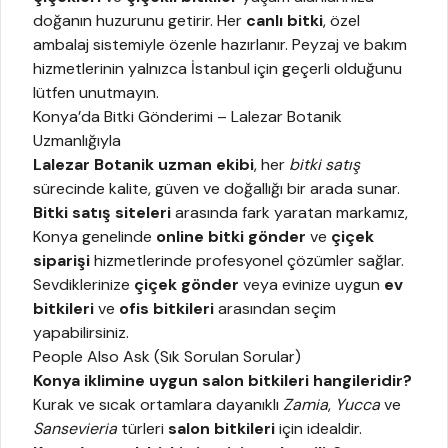
doğanın huzurunu getirir. Her
canlı bitki
, özel
ambalaj sistemiyle özenle hazırlanır. Peyzaj ve bakım
hizmetlerinin yalnızca İstanbul için geçerli olduğunu
lütfen unutmayın.
Konya’da Bitki Gönderimi – Lalezar Botanik
Uzmanlığıyla
Lalezar Botanik uzman ekibi
, her
bitki satış
sürecinde kalite, güven ve doğallığı bir arada sunar.
Bitki satış siteleri
arasında fark yaratan markamız,
Konya genelinde
online bitki gönder
ve
çiçek
siparişi
hizmetlerinde profesyonel çözümler sağlar.
Sevdiklerinize
çiçek gönder
veya evinize uygun
ev
bitkileri
ve
ofis bitkileri
arasından seçim
yapabilirsiniz.
People Also Ask (Sık Sorulan Sorular)
Konya iklimine uygun salon bitkileri hangileridir?
Kurak ve sıcak ortamlara dayanıklı
Zamia
,
Yucca
ve
Sansevieria
türleri
salon bitkileri
için idealdir.