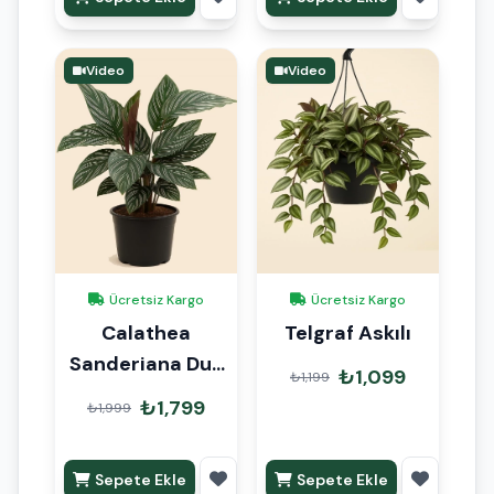
Video
Video
Ücretsiz Kargo
Ücretsiz Kargo
Calathea
Telgraf Askılı
Sanderiana Dua
₺1,099
₺1,199
Çiçeği
₺1,799
₺1,999
Sepete Ekle
Sepete Ekle