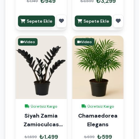
₺949
₺3,299
₺1,149
₺3,599
20cm 6lı Set
Sepete Ekle
Sepete Ekle
Video
Video
Ücretsiz Kargo
Ücretsiz Kargo
Siyah Zamia
Chamaedorea
Zamioculcas
Elegans
40cm
₺1,499
₺599
₺1,699
₺699