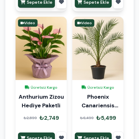
Sepete Ekle
Sepete Ekle
Video
Video
Ücretsiz Kargo
Ücretsiz Kargo
Anthurium Zizou
Phoenix
Hediye Paketli
Canariensis
Kanarya
₺2,749
₺5,499
₺2,899
₺6,499
Hurması 150cm
Sepete Ekle
Sepete Ekle