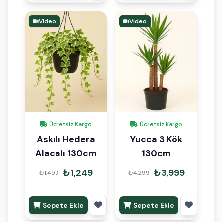
Video
Video
Ücretsiz Kargo
Ücretsiz Kargo
Askılı Hedera
Yucca 3 Kök
Alacalı 130cm
130cm
₺1,249
₺3,999
₺1,499
₺4,299
Sepete Ekle
Sepete Ekle