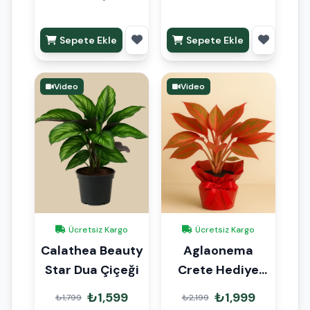
Sepete Ekle
Sepete Ekle
Video
Video
Ücretsiz Kargo
Ücretsiz Kargo
Calathea Beauty
Aglaonema
Star Dua Çiçeği
Crete Hediye
Paketli
₺1,599
₺1,999
₺1,799
₺2,199