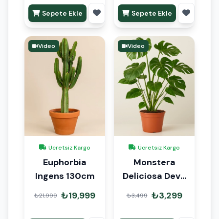
Sepete Ekle
Sepete Ekle
Video
Video
Ücretsiz Kargo
Ücretsiz Kargo
Euphorbia
Monstera
Ingens 130cm
Deliciosa Deve
Tabanı 100-
₺19,999
₺3,299
₺21,999
₺3,499
120cm