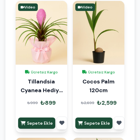
Video
Video
Ücretsiz Kargo
Ücretsiz Kargo
Tillandsia
Cocos Palm
Cyanea Hediye
120cm
Paketli
₺899
₺2,599
₺999
₺2,699
Sepete Ekle
Sepete Ekle