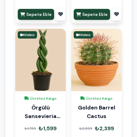
Sepete Ekle
Sepete Ekle
Video
Video
Ücretsiz Kargo
Ücretsiz Kargo
Örgülü
Golden Barrel
Sansevieria
Cactus
Paşa Kılıcı İthal
₺1,599
₺2,399
₺1,799
₺2,599