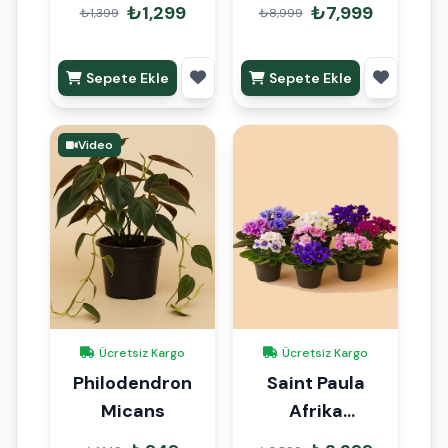
₺1,299
₺7,999
₺1,399
₺8,999
Sepete Ekle
Sepete Ekle
Video
Ücretsiz Kargo
Ücretsiz Kargo
Philodendron
Saint Paula
Micans
Afrika
Menekşesi 15-