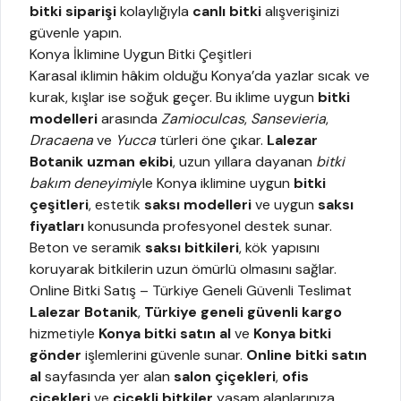
bitki siparişi
kolaylığıyla
canlı bitki
alışverişinizi
güvenle yapın.
Konya İklimine Uygun Bitki Çeşitleri
Karasal iklimin hâkim olduğu Konya’da yazlar sıcak ve
kurak, kışlar ise soğuk geçer. Bu iklime uygun
bitki
modelleri
arasında
Zamioculcas
,
Sansevieria
,
Dracaena
ve
Yucca
türleri öne çıkar.
Lalezar
Botanik uzman ekibi
, uzun yıllara dayanan
bitki
bakım deneyimi
yle Konya iklimine uygun
bitki
çeşitleri
, estetik
saksı modelleri
ve uygun
saksı
fiyatları
konusunda profesyonel destek sunar.
Beton ve seramik
saksı bitkileri
, kök yapısını
koruyarak bitkilerin uzun ömürlü olmasını sağlar.
Online Bitki Satış – Türkiye Geneli Güvenli Teslimat
Lalezar Botanik
,
Türkiye geneli güvenli kargo
hizmetiyle
Konya bitki satın al
ve
Konya bitki
gönder
işlemlerini güvenle sunar.
Online bitki satın
al
sayfasında yer alan
salon çiçekleri
,
ofis
çiçekleri
ve
çiçekli bitkiler
yaşam alanlarınıza