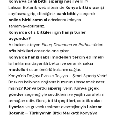
Konya’ya canlı bitki siparişi nasıl verilir?
Lalezar Botanik web sitesinde
Konya bitki siparişi
sayfasına girip, dilediğiniz
canlı bitki
yi seçerek
online bitki satın al
adımlarını kolayca
tamamlayabilirsiniz.
Konya’da ofis bitkileri için hangi türler
uygundur?
Az bakım isteyen
Ficus
,
Dracaena
ve
Pothos
türleri
ofis bitkileri
arasında öne çıkar.
Konya’da hangi saksı modelleri tercih edilmeli?
Isı farklarına dayanıklı beton ve seramik
saksı
modelleri
uzun ömürlü kullanım sağlar.
Konya’da Doğayı Evinize Taşıyın – Şimdi Sipariş Verin!
Bozkırın kalbinde doğanın huzurunu hissetmek ister
misiniz?
Konya bitki siparişi
verin,
Konya çiçek
gönder
seçeneğiyle sevdiklerinize yeşilin zarafetini
armağan edin. Geniş
bitki çeşitleri
, estetik
saksı
fiyatları
ve güvenli teslimat avantajlarıyla
Lalezar
Botanik
– Türkiye’nin Bitki Marketi!
Konya’ya