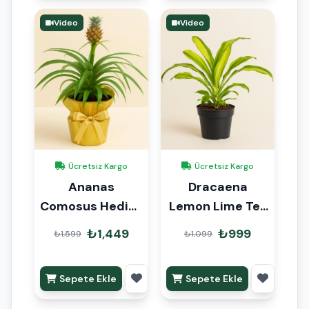
Video
Video
Ücretsiz Kargo
Ücretsiz Kargo
Ananas
Dracaena
Comosus Hediye
Lemon Lime Tek
Paketli
Kök
₺1,449
₺999
₺1,599
₺1,099
Sepete Ekle
Sepete Ekle