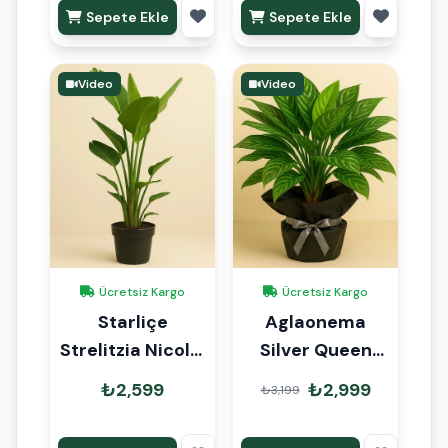
Sepete Ekle
Sepete Ekle
Video
Video
Ücretsiz Kargo
Ücretsiz Kargo
Starliçe
Aglaonema
Strelitzia Nicolai
Silver Queen
İki Kök 100cm
Hediye Paketli
₺2,599
₺2,999
₺3,199