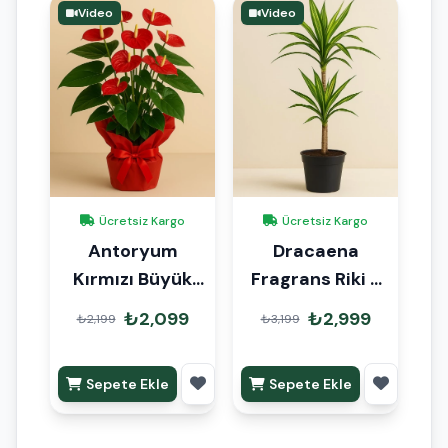
Video
Video
Ücretsiz Kargo
Ücretsiz Kargo
Antoryum
Dracaena
Kırmızı Büyük
Fragrans Riki 2
Hediye Paketli
Kök 80cm
₺2,099
₺2,999
₺2,199
₺3,199
Sepete Ekle
Sepete Ekle