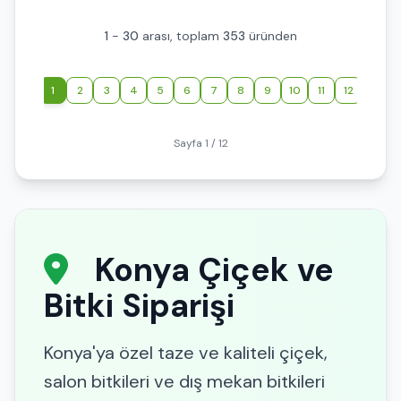
1
-
30
arası, toplam
353
üründen
‹
1
2
3
4
5
6
7
8
9
10
11
12
›
Sayfa 1 / 12
Konya Çiçek ve
Bitki Siparişi
Konya'ya özel taze ve kaliteli çiçek,
salon bitkileri ve dış mekan bitkileri