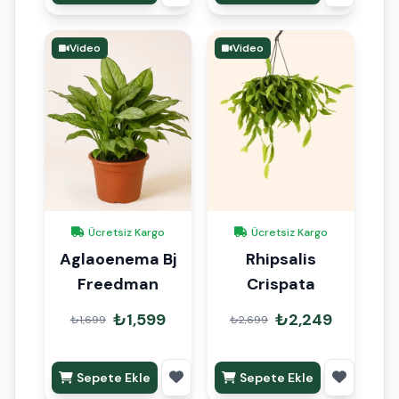
Video
Video
Ücretsiz Kargo
Ücretsiz Kargo
Aglaoenema Bj
Rhipsalis
Freedman
Crispata
₺1,599
₺2,249
₺1,699
₺2,699
Sepete Ekle
Sepete Ekle