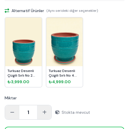
Alternatif Ürünler
(Aynı serideki diğer seçenekler)
Turkuaz Desenli
Turkuaz Desenli
Çizgili Sırlı No 2
Çizgili Sırlı No 4
Ø20cm
Ø27cm
₺3,999.00
₺4,999.00
Miktar
1
Stokta mevcut