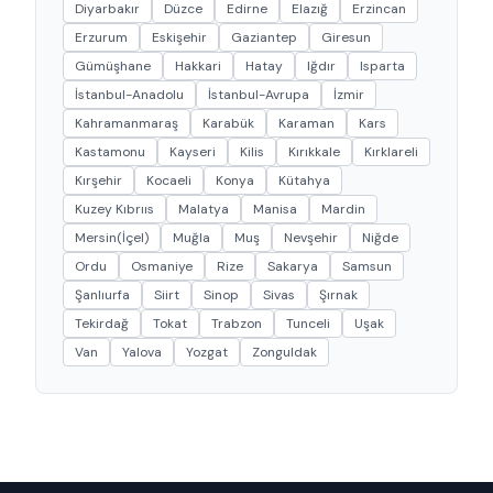
Diyarbakır
Düzce
Edirne
Elazığ
Erzincan
Erzurum
Eskişehir
Gaziantep
Giresun
Gümüşhane
Hakkari
Hatay
Iğdır
Isparta
İstanbul-Anadolu
İstanbul-Avrupa
İzmir
Kahramanmaraş
Karabük
Karaman
Kars
Kastamonu
Kayseri
Kilis
Kırıkkale
Kırklareli
Kırşehir
Kocaeli
Konya
Kütahya
Kuzey Kıbrııs
Malatya
Manisa
Mardin
Mersin(İçel)
Muğla
Muş
Nevşehir
Niğde
Ordu
Osmaniye
Rize
Sakarya
Samsun
Şanlıurfa
Siirt
Sinop
Sivas
Şırnak
Tekirdağ
Tokat
Trabzon
Tunceli
Uşak
Van
Yalova
Yozgat
Zonguldak