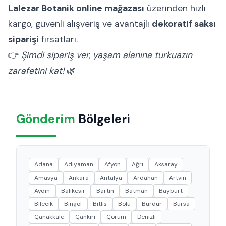
Lalezar Botanik online mağazası
üzerinden hızlı
kargo, güvenli alışveriş ve avantajlı
dekoratif saksı
siparişi
fırsatları.
👉
Şimdi sipariş ver, yaşam alanına turkuazın
zarafetini kat!
🌿
Gönderim
Bölgeleri
Adana
Adıyaman
Afyon
Ağrı
Aksaray
Amasya
Ankara
Antalya
Ardahan
Artvin
Aydın
Balıkesir
Bartın
Batman
Bayburt
Bilecik
Bingöl
Bitlis
Bolu
Burdur
Bursa
Çanakkale
Çankırı
Çorum
Denizli