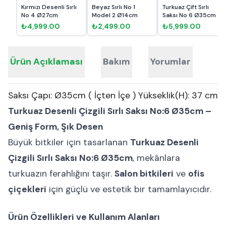
Kırmızı Desenli Sırlı
Beyaz Sırlı No 1
Turkuaz Çift Sırlı
No 4 Ø27cm
Model 2 Ø14cm
Saksı No 6 Ø35cm
₺4,999.00
₺2,499.00
₺5,999.00
Ürün Açıklaması
Bakım
Yorumlar
Saksı Çapı: Ø35cm ( İçten İçe ) Yükseklik(H): 37 cm
Turkuaz Desenli Çizgili Sırlı Saksı No:6 Ø35cm –
Geniş Form, Şık Desen
Büyük bitkiler için tasarlanan
Turkuaz Desenli
Çizgili Sırlı Saksı No:6 Ø35cm
, mekânlara
turkuazın ferahlığını taşır.
Salon bitkileri
ve
ofis
çiçekleri
için güçlü ve estetik bir tamamlayıcıdır.
Ürün Özellikleri ve Kullanım Alanları