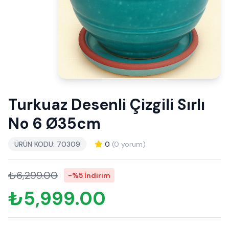
Turkuaz Desenli Çizgili Sırlı
No 6 Ø35cm
ÜRÜN KODU: 70309
0
(0 yorum)
₺6,299.00
-%5 İndirim
₺5,999.00