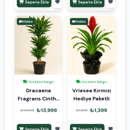
Sepete Ekle
Sepete Ekle
Video
Video
Ücretsiz Kargo
Ücretsiz Kargo
Dracaena
Vriesea Kırmızı
Fragrans Cintho
Hediye Paketli
Anaç 140cm
₺13,999
₺1,399
₺14,999
₺1,499
Sepete Ekle
Sepete Ekle