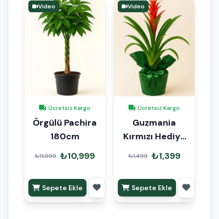
Video
Video
Ücretsiz Kargo
Ücretsiz Kargo
Örgülü Pachira
Guzmania
180cm
Kırmızı Hediye
Paketli
₺10,999
₺1,399
₺11,999
₺1,499
Sepete Ekle
Sepete Ekle