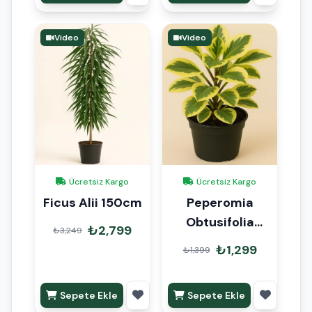
Video
Video
Ücretsiz Kargo
Ücretsiz Kargo
Ficus Alii 150cm
Peperomia
Obtusifolia
₺2,799
₺3,249
Albomarginata
₺1,299
₺1,399
Sepete Ekle
Sepete Ekle