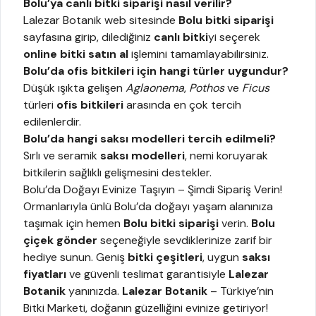
Bolu’ya canlı bitki siparişi nasıl verilir?
Lalezar Botanik web sitesinde
Bolu bitki siparişi
sayfasına girip, dilediğiniz
canlı bitki
yi seçerek
online bitki satın al
işlemini tamamlayabilirsiniz.
Bolu’da ofis bitkileri için hangi türler uygundur?
Düşük ışıkta gelişen
Aglaonema
,
Pothos
ve
Ficus
türleri
ofis bitkileri
arasında en çok tercih
edilenlerdir.
Bolu’da hangi saksı modelleri tercih edilmeli?
Sırlı ve seramik
saksı modelleri
, nemi koruyarak
bitkilerin sağlıklı gelişmesini destekler.
Bolu’da Doğayı Evinize Taşıyın – Şimdi Sipariş Verin!
Ormanlarıyla ünlü Bolu’da doğayı yaşam alanınıza
taşımak için hemen
Bolu bitki siparişi
verin.
Bolu
çiçek gönder
seçeneğiyle sevdiklerinize zarif bir
hediye sunun. Geniş
bitki çeşitleri
, uygun
saksı
fiyatları
ve güvenli teslimat garantisiyle
Lalezar
Botanik
yanınızda.
Lalezar Botanik
– Türkiye’nin
Bitki Marketi, doğanın güzelliğini evinize getiriyor!