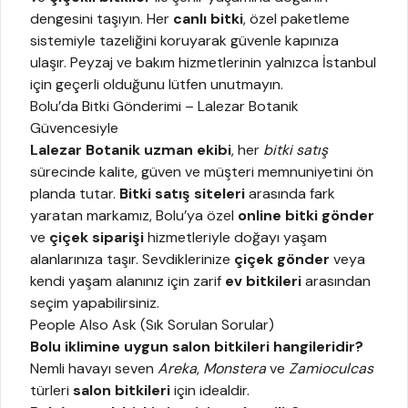
dengesini taşıyın. Her
canlı bitki
, özel paketleme
sistemiyle tazeliğini koruyarak güvenle kapınıza
ulaşır. Peyzaj ve bakım hizmetlerinin yalnızca İstanbul
için geçerli olduğunu lütfen unutmayın.
Bolu’da Bitki Gönderimi – Lalezar Botanik
Güvencesiyle
Lalezar Botanik uzman ekibi
, her
bitki satış
sürecinde kalite, güven ve müşteri memnuniyetini ön
planda tutar.
Bitki satış siteleri
arasında fark
yaratan markamız, Bolu’ya özel
online bitki gönder
ve
çiçek siparişi
hizmetleriyle doğayı yaşam
alanlarınıza taşır. Sevdiklerinize
çiçek gönder
veya
kendi yaşam alanınız için zarif
ev bitkileri
arasından
seçim yapabilirsiniz.
People Also Ask (Sık Sorulan Sorular)
Bolu iklimine uygun salon bitkileri hangileridir?
Nemli havayı seven
Areka
,
Monstera
ve
Zamioculcas
türleri
salon bitkileri
için idealdir.