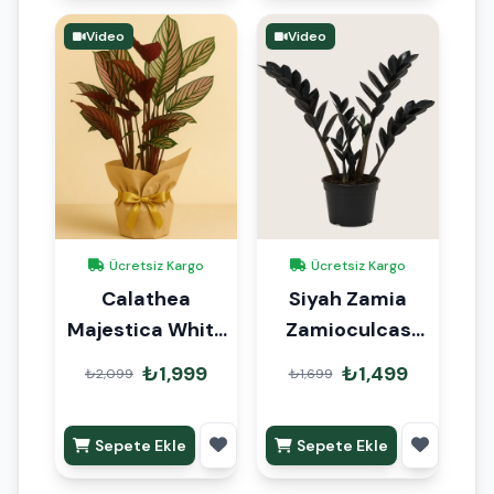
Video
Video
Ücretsiz Kargo
Ücretsiz Kargo
Calathea
Siyah Zamia
Majestica White
Zamioculcas
Star Dua Çiçeği
40cm
₺1,999
₺1,499
₺2,099
₺1,699
Hediye Paketli
Sepete Ekle
Sepete Ekle