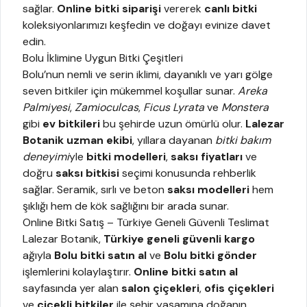
sağlar.
Online bitki siparişi
vererek
canlı bitki
koleksiyonlarımızı keşfedin ve doğayı evinize davet
edin.
Bolu İklimine Uygun Bitki Çeşitleri
Bolu’nun nemli ve serin iklimi, dayanıklı ve yarı gölge
seven bitkiler için mükemmel koşullar sunar.
Areka
Palmiyesi
,
Zamioculcas
,
Ficus Lyrata
ve
Monstera
gibi
ev bitkileri
bu şehirde uzun ömürlü olur.
Lalezar
Botanik uzman ekibi
, yıllara dayanan
bitki bakım
deneyimi
yle
bitki modelleri
,
saksı fiyatları
ve
doğru
saksı bitkisi
seçimi konusunda rehberlik
sağlar. Seramik, sırlı ve beton
saksı modelleri
hem
şıklığı hem de kök sağlığını bir arada sunar.
Online Bitki Satış – Türkiye Geneli Güvenli Teslimat
Lalezar Botanik,
Türkiye geneli güvenli kargo
ağıyla
Bolu bitki satın al
ve
Bolu bitki gönder
işlemlerini kolaylaştırır.
Online bitki satın al
sayfasında yer alan
salon çiçekleri
,
ofis çiçekleri
ve
çiçekli bitkiler
ile şehir yaşamına doğanın