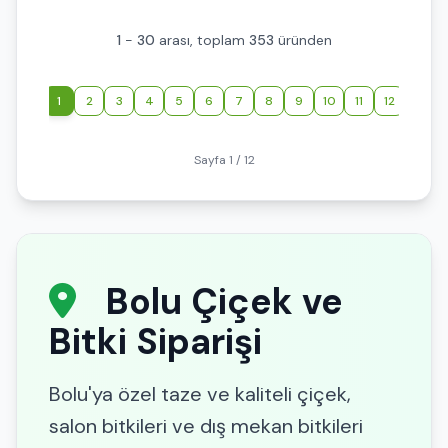
1
-
30
arası, toplam
353
üründen
‹
1
2
3
4
5
6
7
8
9
10
11
12
›
Sayfa 1 / 12
Bolu Çiçek ve
Bitki Siparişi
Bolu'ya özel taze ve kaliteli çiçek,
salon bitkileri ve dış mekan bitkileri