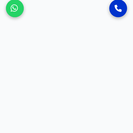
SOSYAL MEDYA
Bizi sosyal medyada takip ederek en güncel ürünlerimizi ve
kampanyalarımızı takip edebilirsiniz.