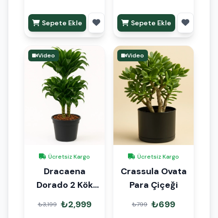
Sepete Ekle
Sepete Ekle
Video
Video
Ücretsiz Kargo
Ücretsiz Kargo
Dracaena
Crassula Ovata
Dorado 2 Kök
Para Çiçeği
80cm
₺2,999
₺699
₺3,199
₺799