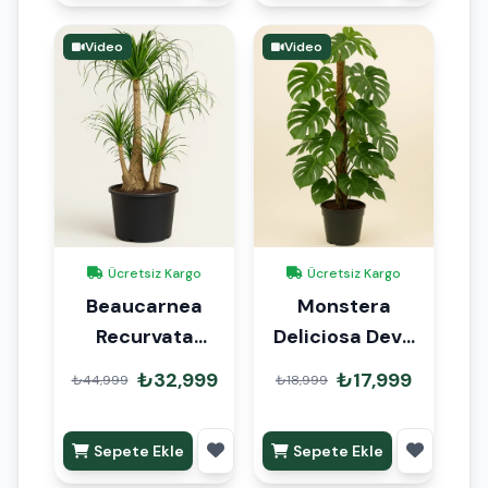
Video
Video
Ücretsiz Kargo
Ücretsiz Kargo
Beaucarnea
Monstera
Recurvata
Deliciosa Deve
Nolina Fil Ayağı
Tabanı 170cm
₺32,999
₺17,999
₺44,999
₺18,999
150cm
Mons Çubuklu
Sepete Ekle
Sepete Ekle