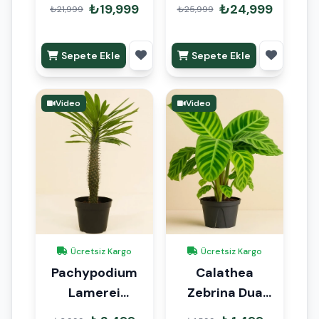
6 Kök 200cm
₺19,999
₺24,999
₺21,999
₺25,999
Sepete Ekle
Sepete Ekle
Video
Video
Ücretsiz Kargo
Ücretsiz Kargo
Pachypodium
Calathea
Lamerei
Zebrina Dua
Madagaskar
Çiçeği