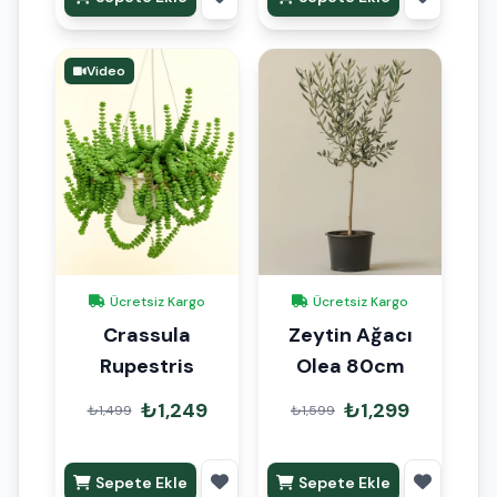
Video
Ücretsiz Kargo
Ücretsiz Kargo
Crassula
Zeytin Ağacı
Rupestris
Olea 80cm
₺1,249
₺1,299
₺1,499
₺1,599
Sepete Ekle
Sepete Ekle