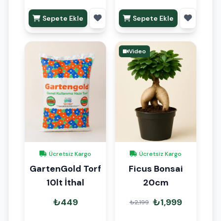
Sepete Ekle
Sepete Ekle
Video
Ücretsiz Kargo
Ücretsiz Kargo
GartenGold Torf
Ficus Bonsai
10lt İthal
20cm
₺449
₺1,999
₺2,199