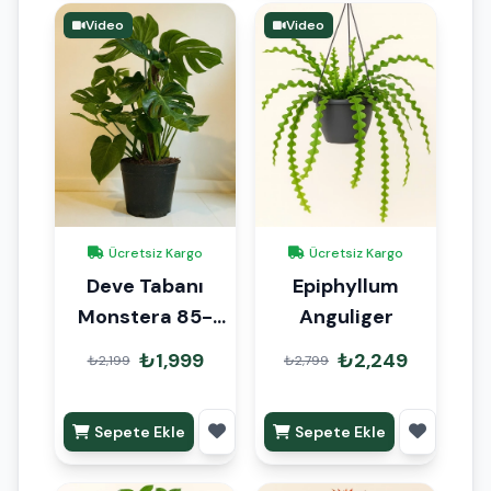
Video
Video
Ücretsiz Kargo
Ücretsiz Kargo
Deve Tabanı
Epiphyllum
Monstera 85-
Anguliger
105 cm
₺1,999
₺2,249
₺2,199
₺2,799
Sepete Ekle
Sepete Ekle