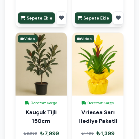
Sepete Ekle
Sepete Ekle
Video
Video
Ücretsiz Kargo
Ücretsiz Kargo
Kauçuk Tijli
Vriesea Sarı
150cm
Hediye Paketli
₺7,999
₺1,399
₺8,999
₺1,499