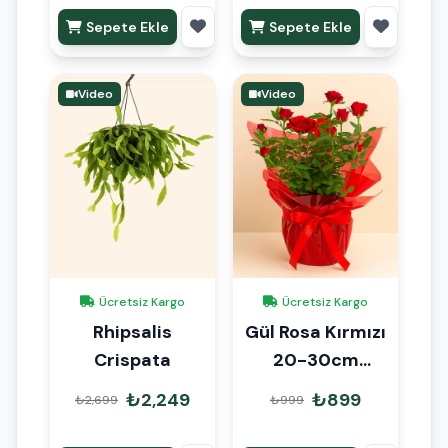
Sepete Ekle
Sepete Ekle
Video
Video
Ücretsiz Kargo
Ücretsiz Kargo
Rhipsalis
Gül Rosa Kırmızı
Crispata
20-30cm
Hediye Paketli
₺2,249
₺899
₺2,699
₺999