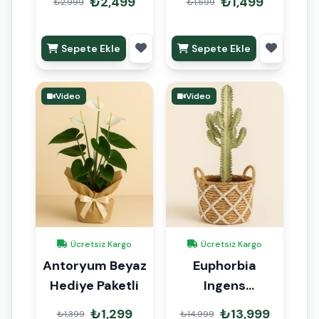
₺2,499
₺1,499
₺2,999
₺1,599
Palmiyesi 100cm
Sepete Ekle
Sepete Ekle
Video
Video
Ücretsiz Kargo
Ücretsiz Kargo
Antoryum Beyaz
Euphorbia
Hediye Paketli
Ingens
Variegata 90cm
₺1,299
₺13,999
₺1,399
₺14,999