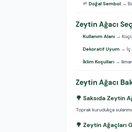
🌱
Doğal Sembol
→ Bar
Zeytin Ağacı Se
Kullanım Alanı
→ Küçü
Dekoratif Uyum
→ İç 
İklim Koşulları
→ Ilıman
Zeytin Ağacı Bak
🌳 Saksıda Zeytin Ağ
Toprak kurudukça sulanmalı
🌳 Zeytin Ağaçları 