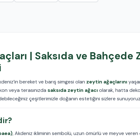
açları | Saksıda ve Bahçede 
i
kdeniz’in bereket ve barış simgesi olan
zeytin ağaçlarını
yaşam
lkon veya terasınızda
saksıda zeytin ağacı
olarak, hatta deko
bileceğiniz çeşitlerimizle doğanın estetiğini sizlere sunuyoruz
dir?
paea)
, Akdeniz ikliminin sembolü, uzun ömürlü ve meyve veren d