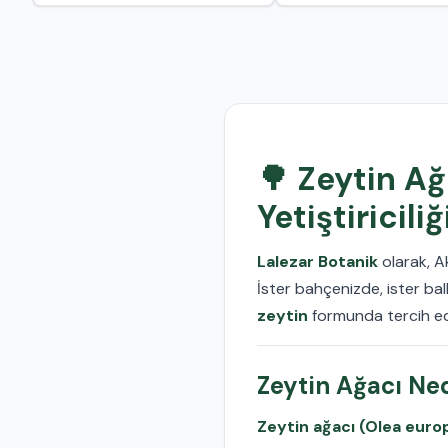
🌳 Zeytin Ağ
Yetiştiriciliğ
Lalezar Botanik
olarak, A
İster bahçenizde, ister ba
zeytin
formunda tercih ede
Zeytin Ağacı Ne
Zeytin ağacı (Olea euro