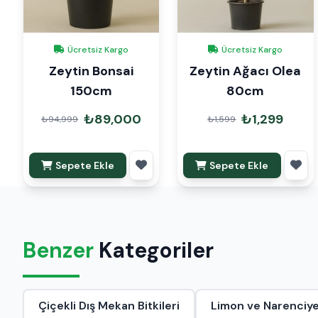
Ücretsiz Kargo
Ücretsiz Kargo
Zeytin Bonsai
Zeytin Ağacı Olea
150cm
80cm
₺89,000
₺1,299
₺94,999
₺1,599
Sepete Ekle
Sepete Ekle
Benzer
Kategoriler
Çiçekli Dış Mekan Bitkileri
Limon ve Narenciye