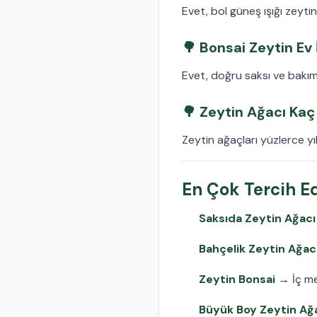
Evet, bol güneş ışığı zeyti
🌳 Bonsai Zeytin Ev 
Evet, doğru saksı ve bakım 
🌳 Zeytin Ağacı Kaç 
Zeytin ağaçları yüzlerce yı
En Çok Tercih Ed
Saksıda Zeytin Ağacı
Bahçelik Zeytin Ağac
Zeytin Bonsai
→ İç me
Büyük Boy Zeytin Ağa