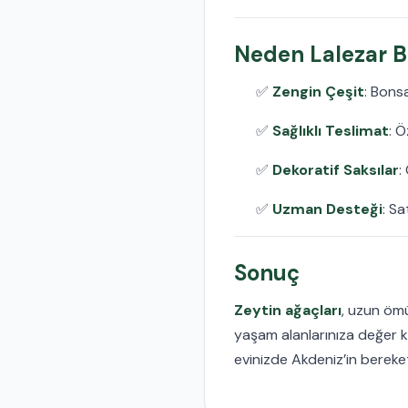
Neden Lalezar Bo
✅
Zengin Çeşit
: Bons
✅
Sağlıklı Teslimat
: Ö
✅
Dekoratif Saksılar
:
✅
Uzman Desteği
: Sa
Sonuç
Zeytin ağaçları
, uzun ömü
yaşam alanlarınıza değer k
evinizde Akdeniz’in bereket