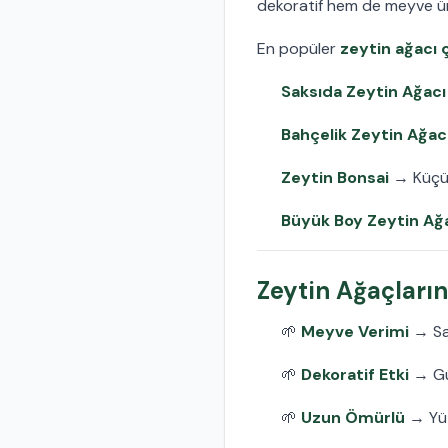
dekoratif hem de meyve üreti
En popüler
zeytin ağacı ç
Saksıda Zeytin Ağacı
Bahçelik Zeytin Ağac
Zeytin Bonsai
→ Küçük 
Büyük Boy Zeytin Ağ
Zeytin Ağaçların
🌱
Meyve Verimi
→ Sak
🌱
Dekoratif Etki
→ Güm
🌱
Uzun Ömürlü
→ Yüzy