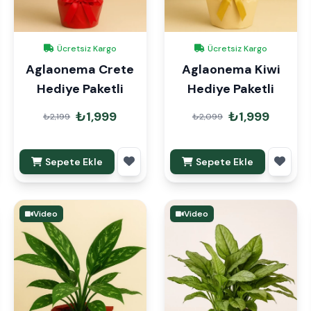
Ücretsiz Kargo
Ücretsiz Kargo
Aglaonema Crete
Aglaonema Kiwi
Hediye Paketli
Hediye Paketli
₺1,999
₺1,999
₺2,199
₺2,099
Sepete Ekle
Sepete Ekle
Video
Video