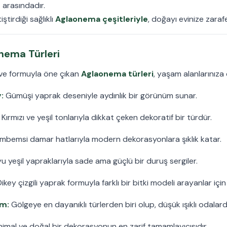
r
arasındadır.
ştirdiği sağlıklı
Aglaonema çeşitleriyle
, doğayı evinize zarafe
nema Türleri
i ve formuyla öne çıkan
Aglaonema türleri
, yaşam alanlarınıza c
:
Gümüşi yaprak deseniyle aydınlık bir görünüm sunar.
Kırmızı ve yeşil tonlarıyla dikkat çeken dekoratif bir türdür.
bemsi damar hatlarıyla modern dekorasyonlara şıklık katar.
u yeşil yapraklarıyla sade ama güçlü bir duruş sergiler.
ikey çizgili yaprak formuyla farklı bir bitki modeli arayanlar için 
m:
Gölgeye en dayanıklı türlerden biri olup, düşük ışıklı odalarda 
inimal ve doğal bir dekorasyonun en zarif tamamlayıcısıdır.