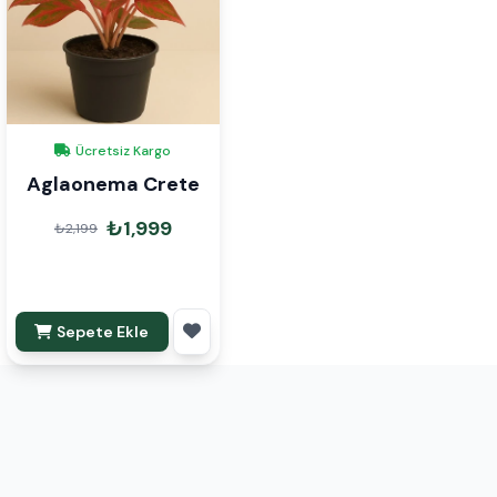
Ücretsiz Kargo
Aglaonema Crete
₺1,999
₺2,199
Sepete Ekle