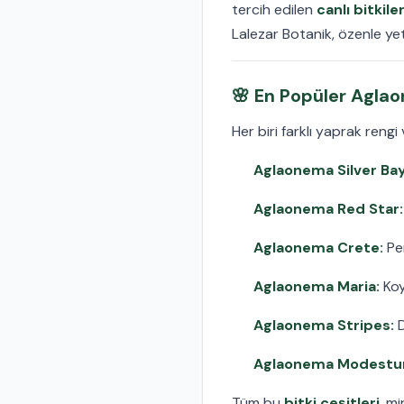
tercih edilen
canlı bitkile
Lalezar Botanik, özenle yeti
🌸 En Popüler Aglao
Her biri farklı yaprak reng
Aglaonema Silver Bay
Aglaonema Red Star:
Aglaonema Crete:
Pem
Aglaonema Maria:
Koy
Aglaonema Stripes:
D
Aglaonema Modestu
Tüm bu
bitki çeşitleri
, m