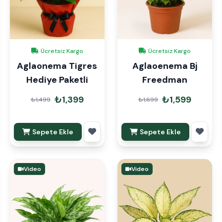
Ücretsiz Kargo
Ücretsiz Kargo
Aglaonema Tigres
Aglaoenema Bj
Hediye Paketli
Freedman
₺1,399
₺1,599
₺1,499
₺1,699
Sepete Ekle
Sepete Ekle
Video
Video