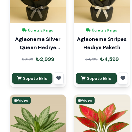
Ücretsiz Kargo
Ücretsiz Kargo
Aglaonema Silver
Aglaonema Stripes
Queen Hediye
Hediye Paketli
Paketli
₺2,999
₺4,599
₺3,199
₺4,799
Sepete Ekle
Sepete Ekle
Video
Video