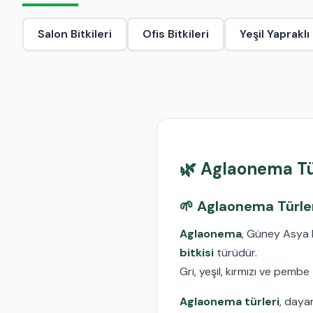
Salon Bitkileri
Ofis Bitkileri
Yeşil Yapraklı 
🌿
Aglaonema Türl
🌱 Aglaonema Türler
Aglaonema
, Güney Asya kö
bitkisi
türüdür.
Gri, yeşil, kırmızı ve pemb
Aglaonema türleri
, daya