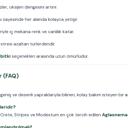
ler, oksijen dengesini artırır.
ı sayesinde her alanda kolayca yetişir.
iyle iç mekana renk ve canlılık katar.
stresi azaltan türlerdendir.
 bitki
seçenekleri arasında uzun ömürlüdür.
r (FAQ)
geniş ve desenli yapraklarıyla bilinen, kolay bakım isteyen bir
s
eridir?
a, Crete, Stripes ve Modestum en çok tercih edilen
Aglaonema ç
mlandırılmalı?