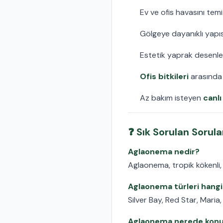
Ev ve ofis havasını temiz
Gölgeye dayanıklı yapıs
Estetik yaprak desenler
Ofis bitkileri
arasında 
Az bakım isteyen
canlı
❓ Sık Sorulan Sorula
Aglaonema nedir?
Aglaonema, tropik kökenli, 
Aglaonema türleri hangil
Silver Bay, Red Star, Mari
Aglaonema nerede konu