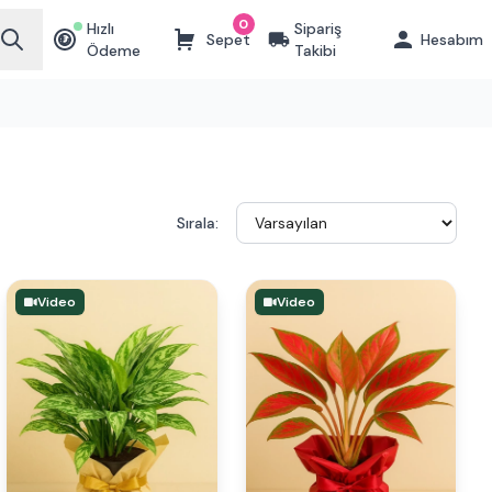
0
Hızlı
Sipariş
Sepet
Hesabım
₺
Ödeme
Takibi
Sırala:
Video
Video