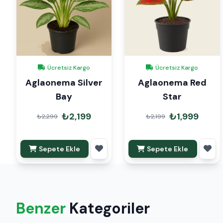
Ücretsiz Kargo
Ücretsiz Kargo
Aglaonema Silver
Aglaonema Red
Bay
Star
₺2,199
₺1,999
₺2,299
₺2,199
Sepete Ekle
Sepete Ekle
Benzer
Kategoriler