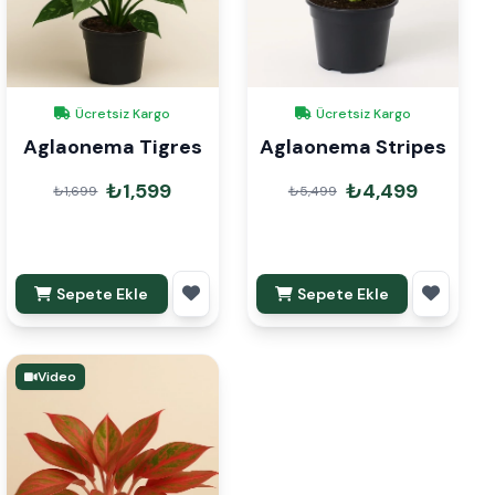
Ücretsiz Kargo
Ücretsiz Kargo
Aglaonema Tigres
Aglaonema Stripes
₺1,599
₺4,499
₺1,699
₺5,499
Sepete Ekle
Sepete Ekle
Video