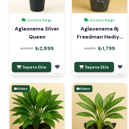
Ücretsiz Kargo
Ücretsiz Kargo
Aglaonema Silver
Aglaoenema Bj
Queen
Freedman Hediye
Paketli
₺2,899
₺1,799
₺2,999
₺1,899
Sepete Ekle
Sepete Ekle
Video
Video