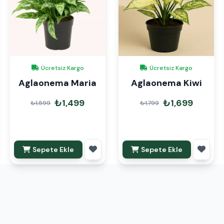
Ücretsiz Kargo
Ücretsiz Kargo
Aglaonema Maria
Aglaonema Kiwi
₺1,499
₺1,699
₺1,599
₺1,799
Sepete Ekle
Sepete Ekle