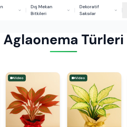
an
Dış Mekan
Dekoratif
Bitkileri
Saksılar
Aglaonema Türleri
Video
Video