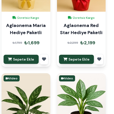
Ücretsiz Kargo
Ücretsiz Kargo
Aglaonema Maria
Aglaonema Red
Hediye Paketli
Star Hediye Paketli
₺1,699
₺2,199
₺1,799
₺2,299
Sepete Ekle
Sepete Ekle
Video
Video