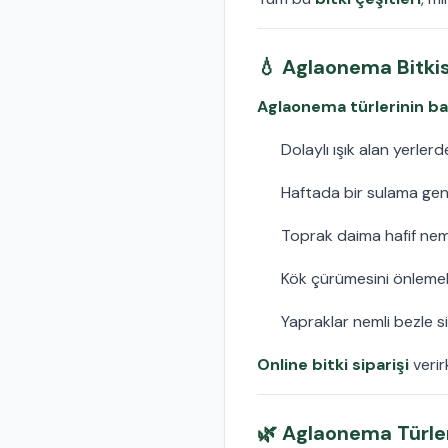
💧 Aglaonema Bitkisi
Aglaonema türlerinin ba
Dolaylı ışık alan yerlerde
Haftada bir sulama genel
Toprak daima hafif nemli
Kök çürümesini önlemek 
Yapraklar nemli bezle s
Online bitki siparişi
verir
🌿 Aglaonema Türler