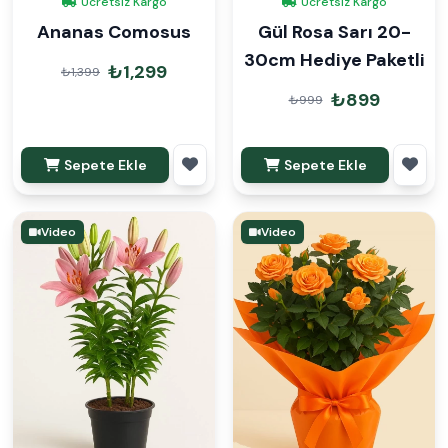
Ücretsiz Kargo
Ücretsiz Kargo
Ananas Comosus
Gül Rosa Sarı 20-
30cm Hediye Paketli
₺1,299
₺1,399
₺899
₺999
Sepete Ekle
Sepete Ekle
Video
Video