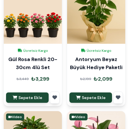
Ücretsiz Kargo
Ücretsiz Kargo
Gül Rosa Renkli 20-
Antoryum Beyaz
30cm 4lü Set
Büyük Hediye Paketli
₺3,299
₺2,099
₺3,449
₺2,199
Sepete Ekle
Sepete Ekle
Video
Video