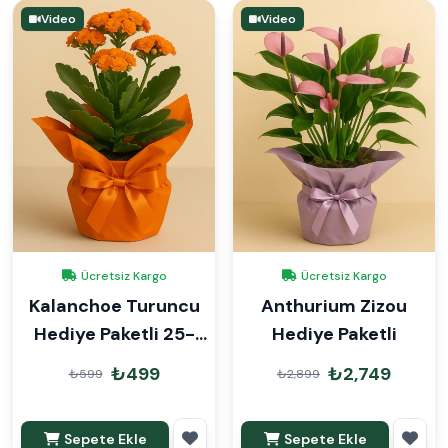
Video
Video
Ücretsiz Kargo
Ücretsiz Kargo
Kalanchoe Turuncu
Anthurium Zizou
Hediye Paketli 25-
Hediye Paketli
30cm
₺499
₺2,749
₺599
₺2,899
Sepete Ekle
Sepete Ekle