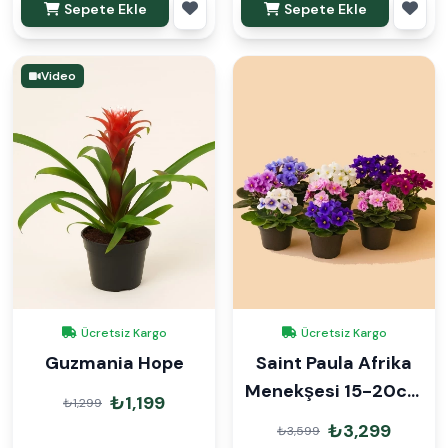
Sepete Ekle
Sepete Ekle
Video
Ücretsiz Kargo
Ücretsiz Kargo
Guzmania Hope
Saint Paula Afrika
Menekşesi 15-20cm
₺1,199
₺1,299
6lı Set
₺3,299
₺3,599