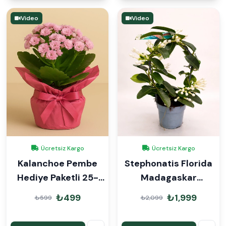
Video
Video
Ücretsiz Kargo
Ücretsiz Kargo
Kalanchoe Pembe
Stephonatis Florida
Hediye Paketli 25-
Madagaskar
30cm
Yasemini
₺499
₺1,999
₺599
₺2,099