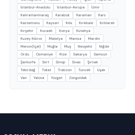
İstanbul-Anadolu
İstanbul-Avrupa
İzmir
Kahramanmaraş
Karabük
Karaman
Kars
Kastamonu
Kayseri
Kilis
Kırıkkale
Kırklareli
Kırşehir
Kocaeli
Konya
Kütahya
Kuzey Kıbrııs
Malatya
Manisa
Mardin
Mersin(İçel)
Muğla
Muş
Nevşehir
Niğde
Ordu
Osmaniye
Rize
Sakarya
Samsun
Şanlıurfa
Siirt
Sinop
Sivas
Şırnak
Tekirdağ
Tokat
Trabzon
Tunceli
Uşak
Van
Yalova
Yozgat
Zonguldak