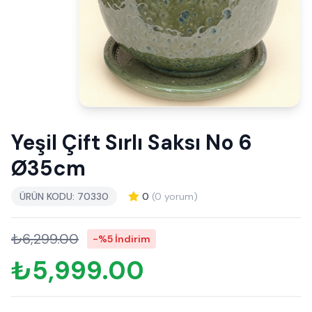
Yeşil Çift Sırlı Saksı No 6
Ø35cm
ÜRÜN KODU: 70330
0
(0 yorum)
₺6,299.00
-%5 İndirim
₺5,999.00