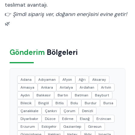
teslimat avantajı.
👉
Şimdi sipariş ver, doğanın enerjisini evine getir!
🌿
Gönderim
Bölgeleri
Adana
Adıyaman
Afyon
Ağrı
Aksaray
Amasya
Ankara
Antalya
Ardahan
Artvin
Aydın
Balıkesir
Bartın
Batman
Bayburt
Bilecik
Bingöl
Bitlis
Bolu
Burdur
Bursa
Çanakkale
Çankırı
Çorum
Denizli
Diyarbakır
Düzce
Edirne
Elazığ
Erzincan
Erzurum
Eskişehir
Gaziantep
Giresun
Gümüşhane
Hakkari
Hatay
Iğdır
Isparta