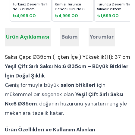
Turkuaz Desenli Sırlı
Kırmızı Turuncu
Turuncu Desenli Sırlı
No 6 Ø35cm
Desenli Sırlı No 6
Silindir Ø12cm
Ø35cm
₺4,999.00
₺4,999.00
₺1,599.00
Ürün Açıklaması
Bakım
Yorumlar
Saksı Çapı: Ø35cm ( İçten İçe ) Yükseklik(H): 37 cm
Yeşil Çift Sırlı Saksı No:6 Ø35cm – Büyük Bitkiler
İçin Doğal Şıklık
Geniş formuyla büyük
salon bitkileri
için
mükemmel bir seçenek olan
Yeşil Çift Sırlı Saksı
No:6 Ø35cm
, doğanın huzurunu yansıtan rengiyle
mekanlara tazelik katar.
Ürün Özellikleri ve Kullanım Alanları