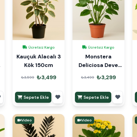
Ücretsiz Kargo
Ücretsiz Kargo
Kauçuk Alacalı 3
Monstera
a
Kök 150cm
Deliciosa Deve
Tabanı 100-
₺3,499
₺3,299
₺3,599
₺3,499
120cm
Sepete Ekle
Sepete Ekle
Video
Video