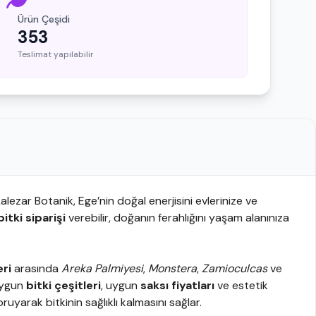
Ürün Çeşidi
353
Teslimat yapılabilir
alezar Botanik, Ege’nin doğal enerjisini evlerinize ve
bitki siparişi
verebilir, doğanın ferahlığını yaşam alanınıza
eri
arasında
Areka Palmiyesi
,
Monstera
,
Zamioculcas
ve
 uygun
bitki çeşitleri
, uygun
saksı fiyatları
ve estetik
ruyarak bitkinin sağlıklı kalmasını sağlar.