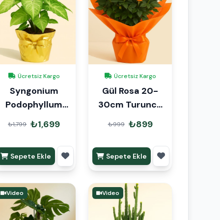
Ücretsiz Kargo
Ücretsiz Kargo
Syngonium
Gül Rosa 20-
Podophyllum
30cm Turuncu
Hediye Paketli
Hediye Paketli
₺1,699
₺899
₺1,799
₺999
Sepete Ekle
Sepete Ekle
Video
Video