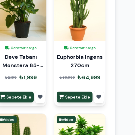
Ücretsiz Kargo
Ücretsiz Kargo
Deve Tabanı
Euphorbia Ingens
Monstera 85-
270cm
105 cm
₺1,999
₺64,999
₺2,199
₺69,999
Sepete Ekle
Sepete Ekle
Video
Video