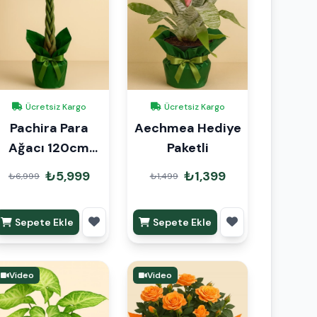
Ücretsiz Kargo
Ücretsiz Kargo
Pachira Para
Aechmea Hediye
Ağacı 120cm
Paketli
Hediye Paketli
₺5,999
₺1,399
₺6,999
₺1,499
Sepete Ekle
Sepete Ekle
Video
Video