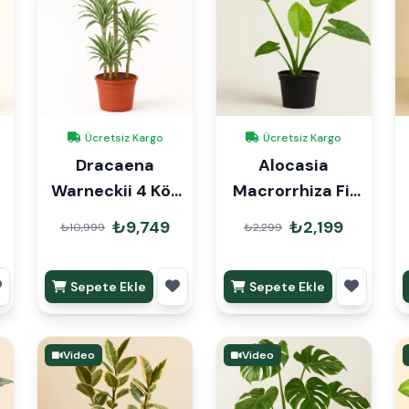
Ücretsiz Kargo
Ücretsiz Kargo
Dracaena
Alocasia
Warneckii 4 Kök
Macrorrhiza Fil
160cm
Kulağı
₺9,749
₺2,199
₺10,999
₺2,299
Sepete Ekle
Sepete Ekle
Video
Video