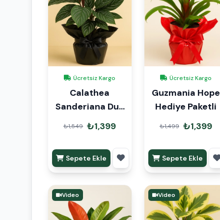
Ücretsiz Kargo
Ücretsiz Kargo
Calathea
Guzmania Hope
Sanderiana Dua
Hediye Paketli
Çiçeği Hediye
₺1,399
₺1,399
₺1,549
₺1,499
Paketli
Sepete Ekle
Sepete Ekle
Video
Video