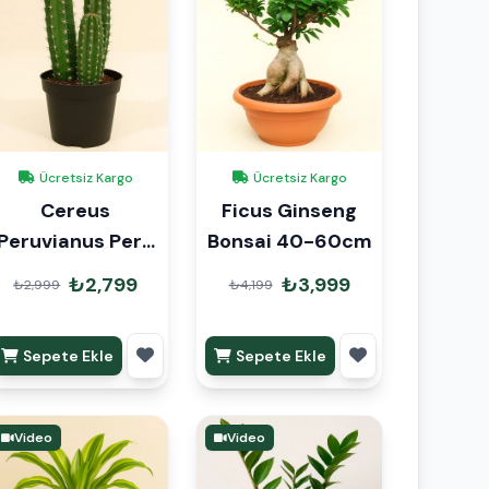
Ücretsiz Kargo
Ücretsiz Kargo
Cereus
Ficus Ginseng
Peruvianus Peru
Bonsai 40-60cm
Kaktüsü
₺2,799
₺3,999
₺2,999
₺4,199
Sepete Ekle
Sepete Ekle
Video
Video