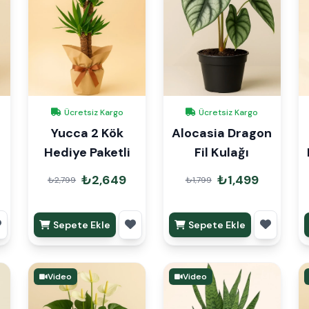
Ücretsiz Kargo
Ücretsiz Kargo
Yucca 2 Kök
Alocasia Dragon
Hediye Paketli
Fil Kulağı
₺2,649
₺1,499
₺2,799
₺1,799
Sepete Ekle
Sepete Ekle
Video
Video