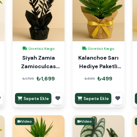
Ücretsiz Kargo
Ücretsiz Kargo
Siyah Zamia
Kalanchoe Sarı
Zamioculcas
Hediye Paketli
40cm Hediye
25-30cm
₺1,699
₺499
₺1,799
₺599
Paketli
Sepete Ekle
Sepete Ekle
Video
Video