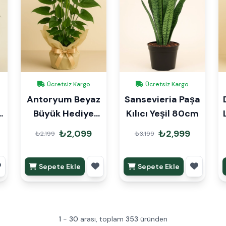
Ücretsiz Kargo
Ücretsiz Kargo
Antoryum Beyaz
Sansevieria Paşa
a
Büyük Hediye
Kılıcı Yeşil 80cm
Paketli
₺2,099
₺2,999
₺2,199
₺3,199
Sepete Ekle
Sepete Ekle
1
-
30
arası, toplam
353
üründen