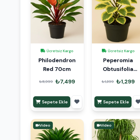
Ücretsiz Kargo
Ücretsiz Kargo
Philodendron
Peperomia
Red 70cm
Obtusifolia
Albomarginata
₺7,499
₺1,299
₺8,999
₺1,399
Sepete Ekle
Sepete Ekle
Video
Video