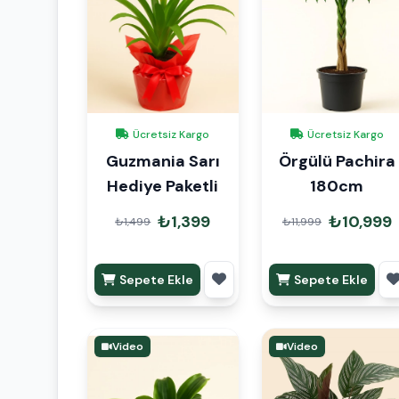
Ücretsiz Kargo
Ücretsiz Kargo
Guzmania Sarı
Örgülü Pachira
Hediye Paketli
180cm
₺1,399
₺10,999
₺1,499
₺11,999
Sepete Ekle
Sepete Ekle
Video
Video