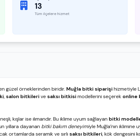
13
Tüm ilçelere hizmet
en güzel örneklerinden biridir.
Muğla bitki siparişi
hizmetiyle L
ki
,
salon bitkileri
ve
saksı bitkisi
modellerini seçerek
online 
eşli, kışlar ise ılımandır. Bu iklime uyum sağlayan
bitki modell
zun yıllara dayanan
bitki bakım deneyimi
yle Muğla’nın iklimine
ak ortamlarda seramik ve sırlı
saksı bitkileri
, kök dengesini ko