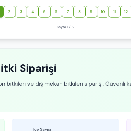
2
3
4
5
6
7
8
9
10
11
12
Sayfa 1 / 12
tki Siparişi
n bitkileri ve dış mekan bitkileri siparişi. Güvenli k
İlçe Sayısı