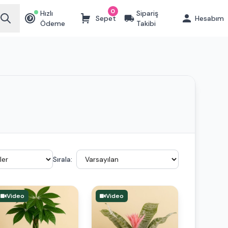
0
Hızlı
Sipariş
Sepet
Hesabım
₺
Ödeme
Takibi
Sırala:
Video
Video