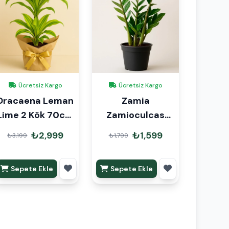
Ücretsiz Kargo
Ücretsiz Kargo
Dracaena Leman
Zamia
Lime 2 Kök 70cm
Zamioculcas
Hediye Paketli
50cm
₺2,999
₺1,599
₺3,199
₺1,799
Sepete Ekle
Sepete Ekle