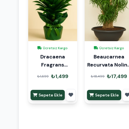
Ücretsiz Kargo
Ücretsiz Kargo
Dracaena
Beaucarnea
Fragrans
Recurvata Nolin
Compacta Tek
Fil Ayağı 100-
₺1,499
₺17,499
₺1,699
₺18,499
Gövde Hediye
110cm
Paketli
Sepete Ekle
Sepete Ekle