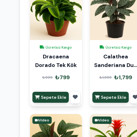
Ücretsiz Kargo
Ücretsiz Kargo
Dracaena
Calathea
Dorado Tek Kök
Sanderiana Du
Çiçeği
₺799
₺1,799
₺999
₺1,999
Sepete Ekle
Sepete Ekle
Video
Video