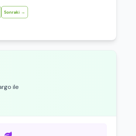
Sonraki
argo ile