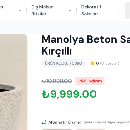
an
Dış Mekan
Dekoratif
Bitkileri
Saksılar
Manolya Beton S
Kırçıllı
ÜRÜN KODU: 70380
0
(0 yorum)
₺10,999.00
-%9 İndirim
₺9,999.00
Alternatif Ürünler
(Aynı serideki diğer seçenek