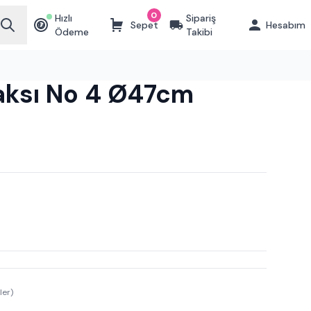
0
Hızlı
Sipariş
Sepet
Hesabım
₺
Ödeme
Takibi
aksı No 4 Ø47cm
ler)