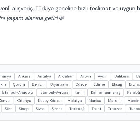
nli alışveriş, Türkiye geneline hızlı teslimat ve uygun
b
sini yaşam alanına getir!
🌿
masya
Ankara
Antalya
Ardahan
Artvin
Aydın
Balıkesir
Ba
kırı
Çorum
Denizli
Diyarbakır
Düzce
Edirne
Elazığ
Erzin
İstanbul-Anadolu
İstanbul-Avrupa
İzmir
Kahramanmaraş
Karabü
Konya
Kütahya
Kuzey Kıbrııs
Malatya
Manisa
Mardin
Mersin(
Siirt
Sinop
Sivas
Şırnak
Tekirdağ
Tokat
Trabzon
Tunce