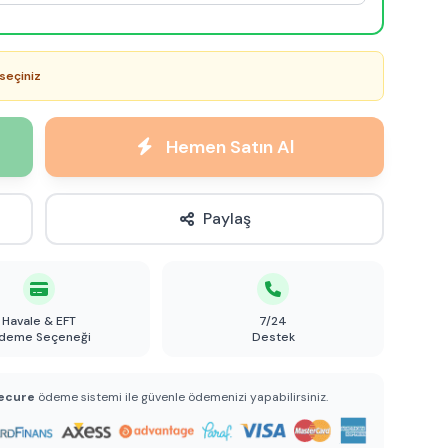
seçiniz
Hemen Satın Al
Paylaş
Havale & EFT
7/24
deme Seçeneği
Destek
ecure
ödeme sistemi ile güvenle ödemenizi yapabilirsiniz.