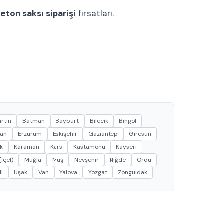
eton saksı siparişi
fırsatları.
rtın
Batman
Bayburt
Bilecik
Bingöl
can
Erzurum
Eskişehir
Gaziantep
Giresun
k
Karaman
Kars
Kastamonu
Kayseri
İçel)
Muğla
Muş
Nevşehir
Niğde
Ordu
li
Uşak
Van
Yalova
Yozgat
Zonguldak