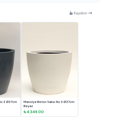
Kaydırın
No 3 Ø37cm
Manolya Beton Saksı No 3 Ø37cm
Beyaz
₺4,349.00