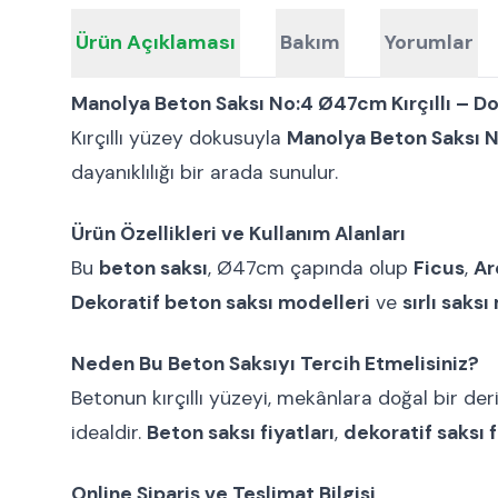
Ürün Açıklaması
Bakım
Yorumlar
Manolya Beton Saksı No:4 Ø47cm Kırçıllı – Do
Kırçıllı yüzey dokusuyla
Manolya Beton Saksı N
dayanıklılığı bir arada sunulur.
Ürün Özellikleri ve Kullanım Alanları
Bu
beton saksı
, Ø47cm çapında olup
Ficus
,
Ar
Dekoratif beton saksı modelleri
ve
sırlı saks
Neden Bu Beton Saksıyı Tercih Etmelisiniz?
Betonun kırçıllı yüzeyi, mekânlara doğal bir deri
idealdir.
Beton saksı fiyatları
,
dekoratif saksı f
Online Sipariş ve Teslimat Bilgisi