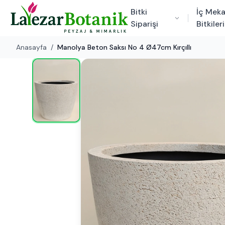
Bitki
İç Mek
Siparişi
Bitkileri
Anasayfa
/
Manolya Beton Saksı No 4 Ø47cm Kırçıllı