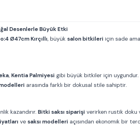
ğal Desenlerle Büyük Etki
o:4 Ø47cm Kırçıllı
, büyük
salon bitkileri
için sade ama 
eka
,
Kentia Palmiyesi
gibi büyük bitkiler için uygundur. K
ı modelleri
arasında farklı bir dokusal stile sahiptir.
nlik kazandırır.
Bitki saksı siparişi
verirken rustik doku 
iyatları
ve
saksı modelleri
açısından ekonomik bir terci