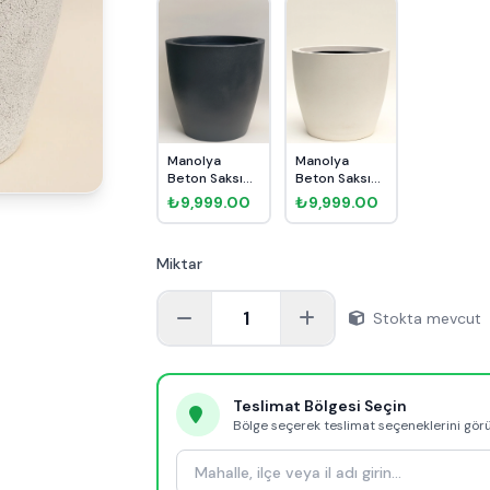
Manolya
Manolya
Beton Saksı
Beton Saksı
No 4 Ø47cm
No 4 Ø47cm
₺9,999.00
₺9,999.00
Antrasit
Beyaz
Miktar
1
Stokta mevcut
Teslimat Bölgesi Seçin
Bölge seçerek teslimat seçeneklerini gör