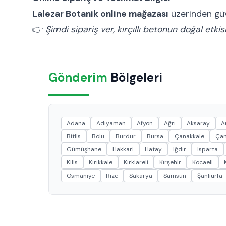
Lalezar Botanik online mağazası
üzerinden güve
👉
Şimdi sipariş ver, kırçıllı betonun doğal etki
Gönderim
Bölgeleri
Adana
Adıyaman
Afyon
Ağrı
Aksaray
A
Bitlis
Bolu
Burdur
Bursa
Çanakkale
Çan
Gümüşhane
Hakkari
Hatay
Iğdır
Isparta
Kilis
Kırıkkale
Kırklareli
Kırşehir
Kocaeli
Osmaniye
Rize
Sakarya
Samsun
Şanlıurfa