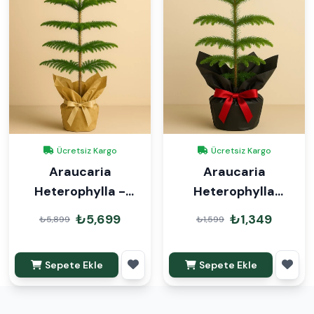
Ücretsiz Kargo
Ücretsiz Kargo
Araucaria
Araucaria
Heterophylla -
Heterophylla
Arokarya Çam 100-
Arokarya Çam 45cm
₺5,699
₺1,349
₺5,899
₺1,599
120 cm Hediye
Hediye Paketli
Paketli
Sepete Ekle
Sepete Ekle