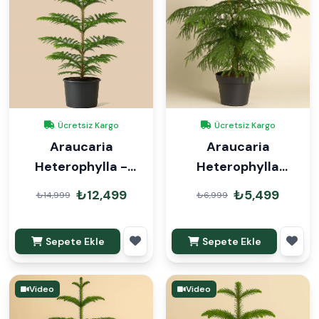
Ücretsiz Kargo
Ücretsiz Kargo
Araucaria
Araucaria
Heterophylla -
Heterophylla
Arokarya Çam
Arokarya Çam 110-
₺12,499
₺5,499
₺14,999
₺6,999
160cm
120cm
Sepete Ekle
Sepete Ekle
Video
Video