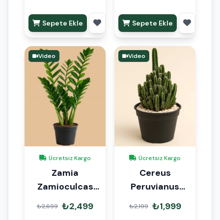
Sepete Ekle
Sepete Ekle
Video
Video
Ücretsiz Kargo
Ücretsiz Kargo
Zamia
Cereus
Zamioculcas
Peruvianus
90cm
Paolina
₺2,499
₺1,999
₺2,699
₺2,199