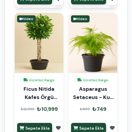
Video
Video
Ücretsiz Kargo
Ücretsiz Kargo
Ficus Nitida
Asparagus
Kafes Örgü
Setaceus - Kuş
130cm
Konmaz
₺10,999
₺749
₺12,999
₺899
Sepete Ekle
Sepete Ekle