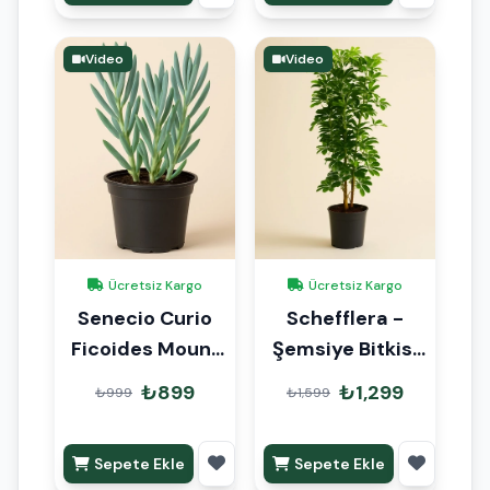
Video
Video
Ücretsiz Kargo
Ücretsiz Kargo
Senecio Curio
Schefflera -
Ficoides Mount
Şemsiye Bitkisi
Everest
120cm
₺899
₺1,299
₺999
₺1,599
Sepete Ekle
Sepete Ekle