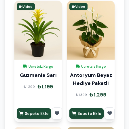
Video
Video
Ücretsiz Kargo
Ücretsiz Kargo
Guzmania Sarı
Antoryum Beyaz
Hediye Paketli
₺1,199
₺1,299
₺1,299
₺1,399
Sepete Ekle
Sepete Ekle