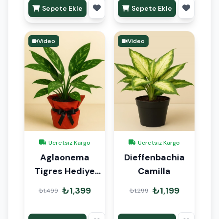
Sepete Ekle
Sepete Ekle
Video
Video
Ücretsiz Kargo
Ücretsiz Kargo
Aglaonema
Dieffenbachia
Tigres Hediye
Camilla
Paketli
₺1,399
₺1,199
₺1,499
₺1,299