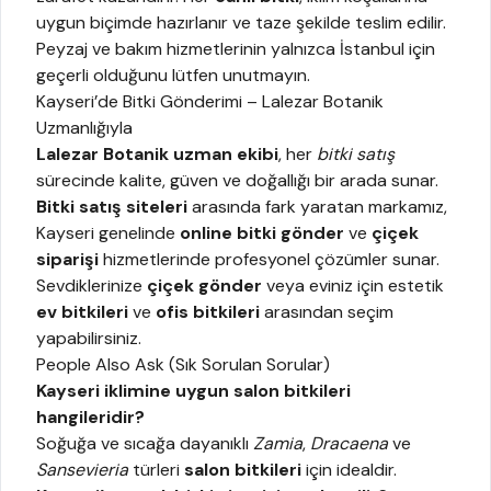
uygun biçimde hazırlanır ve taze şekilde teslim edilir.
Peyzaj ve bakım hizmetlerinin yalnızca İstanbul için
geçerli olduğunu lütfen unutmayın.
Kayseri’de Bitki Gönderimi – Lalezar Botanik
Uzmanlığıyla
Lalezar Botanik uzman ekibi
, her
bitki satış
sürecinde kalite, güven ve doğallığı bir arada sunar.
Bitki satış siteleri
arasında fark yaratan markamız,
Kayseri genelinde
online bitki gönder
ve
çiçek
siparişi
hizmetlerinde profesyonel çözümler sunar.
Sevdiklerinize
çiçek gönder
veya eviniz için estetik
ev bitkileri
ve
ofis bitkileri
arasından seçim
yapabilirsiniz.
People Also Ask (Sık Sorulan Sorular)
Kayseri iklimine uygun salon bitkileri
hangileridir?
Soğuğa ve sıcağa dayanıklı
Zamia
,
Dracaena
ve
Sansevieria
türleri
salon bitkileri
için idealdir.