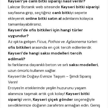
Kayseri’ye canlı bitki siparişi nasıl verilir?
Lalezar Botanik web sitesinde
Kayseri bitki siparişi
sayfasına girip, seçtiğiniz
canlı bitki
yi sepete
ekleyerek
online bitki satın al
adımlarını kolayca
tamamlayabilirsiniz.
Kayseri’de ofis bitkileri için hangi türler
uygundur?
Az ışıkta gelişen
Ficus
,
Pothos
ve
Aglaonema
türleri
ofis bitkileri
arasında en çok tercih edilenlerdir.
Kayseri’de hangi saksı modelleri tercih
edilmeli?
Isı farklarına dayanıklı beton ve sırlı
saksı modelleri
,
uzun ömürlü kullanım sağlar.
Kayseri’de Doğayı Evinize Taşıyın – Şimdi Sipariş
Verin!
Erciyes’in eteklerinde yeşilin huzurunu yaşam
alanınıza taşımak artık çok kolay!
Kayseri bitki
siparişi
verin,
Kayseri çiçek gönder
seçeneğiyle
sevdiklerinize doğanın zarafetini armağan edin. Geniş