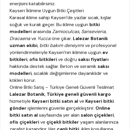
enerjisini katabilirsiniz.
Kayseri İklimine Uygun Bitki Çeşitleri
Karasal iklime sahip Kayseri’de yazlar sıcak, kışlar
soğuk ve kurak geçer. Bu iklime uygun
bitki
modelleri
arasında
Zamioculcas
,
Sansevieria
,
Dracaena
ve
Yucca
öne çıkar.
Lalezar Botanik
uzman ekibi
,
bitki bakım deneyimi
ve profesyonel
yönlendirmeleriyle Kayseri’nin iklimine uygun
ev
bitkileri
,
ofis bitkileri
ve doğru
saksı fiyatları
hakkında destek sağlar. Beton ve seramik
saksı
modelleri
, sıcaklık değişimlerine dayanıklıdır ve
kökleri korur.
Online Bitki Satış – Türkiye Geneli Güvenli Teslimat
Lalezar Botanik
,
Türkiye geneli güvenli kargo
hizmetiyle
Kayseri bitki satın al
ve
Kayseri bitki
gönder
işlemlerini güvenle gerçekleştirir.
Online
bitki satın al
sayfasında yer alan
salon çiçekleri
,
ofis çiçekleri
ve
çiçekli bitkiler
yaşam alanlarınıza
zarafet kazandırır. Her
canlı bitki
, iklim koşullarına