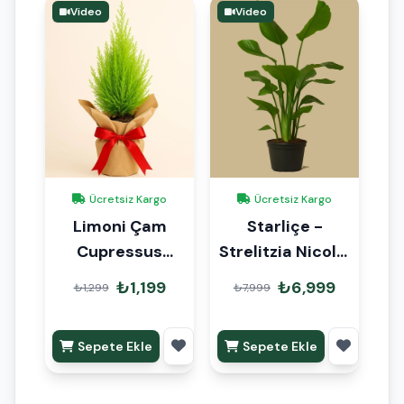
Video
Video
Ücretsiz Kargo
Ücretsiz Kargo
Limoni Çam
Starliçe -
Cupressus
Strelitzia Nicolai
Hediye Paketli
3 Kök 180cm
₺1,199
₺6,999
₺1,299
₺7,999
Sepete Ekle
Sepete Ekle