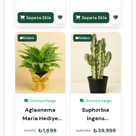
Sepete Ekle
Sepete Ekle
Video
Video
Ücretsiz Kargo
Ücretsiz Kargo
Aglaonema
Euphorbia
Maria Hediye
Ingens
Paketli
Variegata
₺1,699
₺39,999
₺1,799
₺41,999
160cm