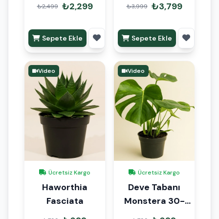
80cm
3 Kök 110cm
₺2,299
₺3,799
₺2,499
₺3,999
Sepete Ekle
Sepete Ekle
Video
Video
Ücretsiz Kargo
Ücretsiz Kargo
Haworthia
Deve Tabanı
Fasciata
Monstera 30-
40cm