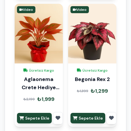
Video
Video
Ücretsiz Kargo
Ücretsiz Kargo
Aglaonema
Begonia Rex 2
Crete Hediye
₺1,299
₺1,399
Paketli
₺1,999
₺2,199
Sepete Ekle
Sepete Ekle