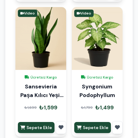
Video
Video
Ücretsiz Kargo
Ücretsiz Kargo
Sansevieria
Syngonium
Paşa Kılıcı Yeşil
Podophyllum
45cm
₺1,599
₺1,499
₺1,699
₺1,799
Sepete Ekle
Sepete Ekle