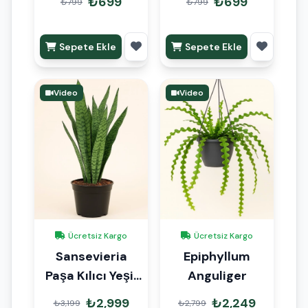
₺699
₺699
₺799
₺799
Sepete Ekle
Sepete Ekle
Video
Video
Ücretsiz Kargo
Ücretsiz Kargo
Sansevieria
Epiphyllum
Paşa Kılıcı Yeşil
Anguliger
80cm
₺2,999
₺2,249
₺3,199
₺2,799