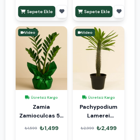
Sepete Ekle
Sepete Ekle
Video
Video
Ücretsiz Kargo
Ücretsiz Kargo
Zamia
Pachypodium
Zamioculcas 50
Lamerei
cm Hediye
Madagaskar
₺1,499
₺2,499
₺1,599
₺2,999
Paketli
Palmiyesi 100cm