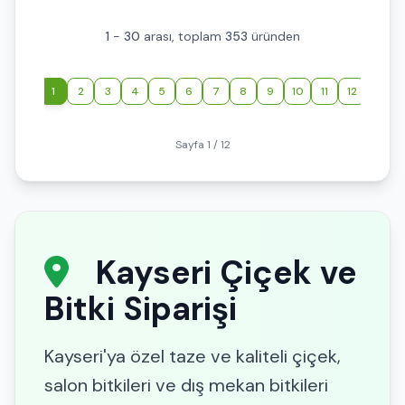
1
-
30
arası, toplam
353
üründen
‹
1
2
3
4
5
6
7
8
9
10
11
12
›
Sayfa 1 / 12
Kayseri Çiçek ve
Bitki Siparişi
Kayseri'ya özel taze ve kaliteli çiçek,
salon bitkileri ve dış mekan bitkileri