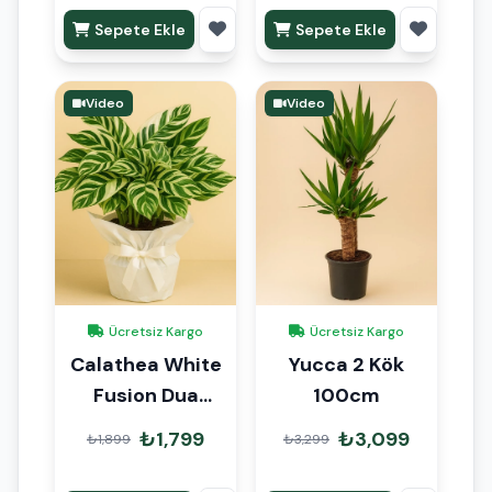
Sepete Ekle
Sepete Ekle
Video
Video
Ücretsiz Kargo
Ücretsiz Kargo
Calathea White
Yucca 2 Kök
Fusion Dua
100cm
Çiçeği Hediye
₺1,799
₺3,099
₺1,899
₺3,299
Paketli