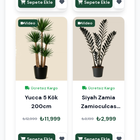
Sepete Ekle
Sepete Ekle
Video
Video
Ücretsiz Kargo
Ücretsiz Kargo
Yucca 5 Kök
Siyah Zamia
200cm
Zamioculcas
70-90cm
₺11,999
₺2,999
₺12,999
₺3,199
Sepete Ekle
Sepete Ekle