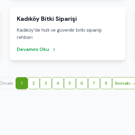
Kadıköy Bitki Siparişi
Kadıköy’de hızlı ve güvenilir bitki siparişi
rehberi
Devamını Oku
Önceki
1
2
3
4
5
6
7
8
Sonraki