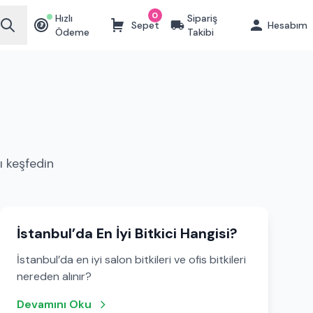
0
Hızlı
Sipariş
Sepet
Hesabım
₺
Ödeme
Takibi
ı keşfedin
İstanbul’da En İyi Bitkici Hangisi?
İstanbul’da en iyi salon bitkileri ve ofis bitkileri
nereden alınır?
Devamını Oku