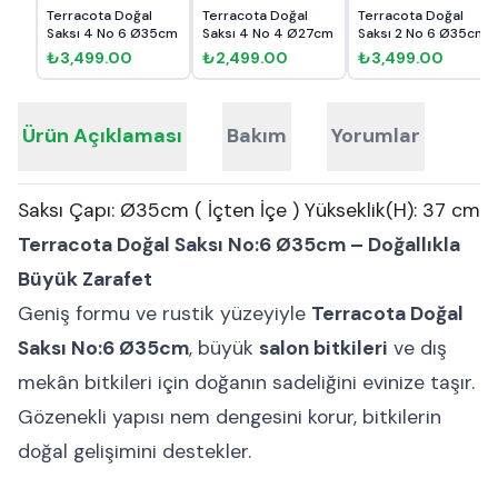
Terracota Doğal
Terracota Doğal
Terracota Doğal
Saksı 4 No 6 Ø35cm
Saksı 4 No 4 Ø27cm
Saksı 2 No 6 Ø35cm
₺3,499.00
₺2,499.00
₺3,499.00
Ürün Açıklaması
Bakım
Yorumlar
Saksı Çapı: Ø35cm ( İçten İçe ) Yükseklik(H): 37 cm
Terracota Doğal Saksı No:6 Ø35cm – Doğallıkla
Büyük Zarafet
Geniş formu ve rustik yüzeyiyle
Terracota Doğal
Saksı No:6 Ø35cm
, büyük
salon bitkileri
ve dış
mekân bitkileri için doğanın sadeliğini evinize taşır.
Gözenekli yapısı nem dengesini korur, bitkilerin
doğal gelişimini destekler.