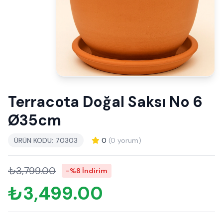
Terracota Doğal Saksı No 6
Ø35cm
ÜRÜN KODU: 70303
0
(0 yorum)
₺3,799.00
-%8 İndirim
₺3,499.00