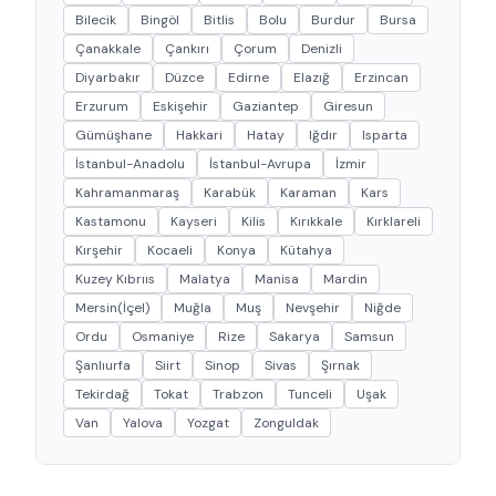
Bilecik
Bingöl
Bitlis
Bolu
Burdur
Bursa
Çanakkale
Çankırı
Çorum
Denizli
Diyarbakır
Düzce
Edirne
Elazığ
Erzincan
Erzurum
Eskişehir
Gaziantep
Giresun
Gümüşhane
Hakkari
Hatay
Iğdır
Isparta
İstanbul-Anadolu
İstanbul-Avrupa
İzmir
Kahramanmaraş
Karabük
Karaman
Kars
Kastamonu
Kayseri
Kilis
Kırıkkale
Kırklareli
Kırşehir
Kocaeli
Konya
Kütahya
Kuzey Kıbrııs
Malatya
Manisa
Mardin
Mersin(İçel)
Muğla
Muş
Nevşehir
Niğde
Ordu
Osmaniye
Rize
Sakarya
Samsun
Şanlıurfa
Siirt
Sinop
Sivas
Şırnak
Tekirdağ
Tokat
Trabzon
Tunceli
Uşak
Van
Yalova
Yozgat
Zonguldak