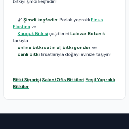
bitkiyi şimdi keşfedin!
🌿
Şimdi keşfedin:
Parlak yapraklı
Ficus
Elastica
ve
Kauçuk Bitkisi
çeşitlerini
Lalezar Botanik
farkıyla
online bitki satın al
,
bitki gönder
ve
canlı bitki
fırsatlarıyla doğayı evinize taşıyın!
Bitki Siparişi
Salon/Ofis Bitkileri
Yeşil Yapraklı
Bitkiler