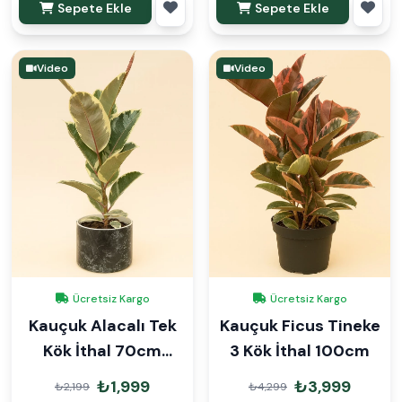
Sepete Ekle
Sepete Ekle
Video
Video
Ücretsiz Kargo
Ücretsiz Kargo
Kauçuk Alacalı Tek
Kauçuk Ficus Tineke
Kök İthal 70cm
3 Kök İthal 100cm
Dekoratif Saksılı
₺1,999
₺3,999
₺2,199
₺4,299