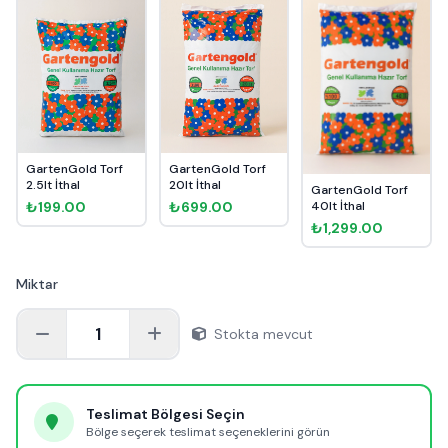
GartenGold Torf
GartenGold Torf
2.5lt İthal
20lt İthal
GartenGold Torf
₺199.00
₺699.00
40lt İthal
₺1,299.00
Miktar
1
Stokta mevcut
Teslimat Bölgesi Seçin
Bölge seçerek teslimat seçeneklerini görün