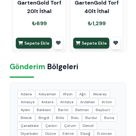
GartenGold Torf
GartenGold Torf
G
20lt İthal
40lt İthal
₺699
₺1,299
Sepete Ekle
Sepete Ekle
Gönderim
Bölgeleri
Adana
Adıyaman
Afyon
Ağrı
Aksaray
Amasya
Ankara
Antalya
Ardahan
Artvin
Aydın
Balıkesir
Bartın
Batman
Bayburt
Bilecik
Bingöl
Bitlis
Bolu
Burdur
Bursa
Çanakkale
Çankırı
Çorum
Denizli
Diyarbakır
Düzce
Edirne
Elazığ
Erzincan