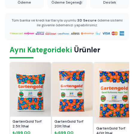
Ödeme
Ödeme Seçeneği
Destek
Tüm banka ve kredi kartlarıyla uyumlu
3D Secure
ödeme sistemi
ile güvenle ödemenizi yapabilirsiniz.
Aynı Kategorideki
Ürünler
GartenGold Torf
GartenGold Torf
2.5lt İthal
20lt İthal
GartenGold Torf
₺199.00
₺699.00
40lt İthal