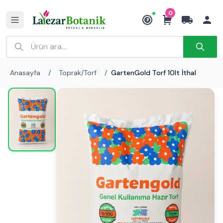
0
₺
Anasayfa
/
Toprak/Torf
/
GartenGold Torf 10lt İthal