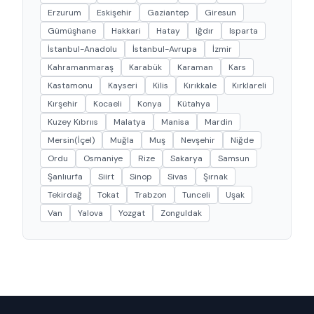
Erzurum
Eskişehir
Gaziantep
Giresun
Gümüşhane
Hakkari
Hatay
Iğdır
Isparta
İstanbul-Anadolu
İstanbul-Avrupa
İzmir
Kahramanmaraş
Karabük
Karaman
Kars
Kastamonu
Kayseri
Kilis
Kırıkkale
Kırklareli
Kırşehir
Kocaeli
Konya
Kütahya
Kuzey Kıbrııs
Malatya
Manisa
Mardin
Mersin(İçel)
Muğla
Muş
Nevşehir
Niğde
Ordu
Osmaniye
Rize
Sakarya
Samsun
Şanlıurfa
Siirt
Sinop
Sivas
Şırnak
Tekirdağ
Tokat
Trabzon
Tunceli
Uşak
Van
Yalova
Yozgat
Zonguldak