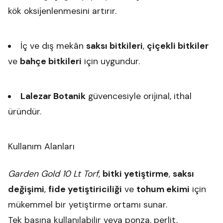
kök oksijenlenmesini artırır.
İç ve dış mekân
saksı bitkileri
,
çiçekli bitkiler
ve
bahçe bitkileri
için uygundur.
Lalezar Botanik
güvencesiyle orijinal, ithal
üründür.
Kullanım Alanları
Garden Gold 10 Lt Torf
,
bitki yetiştirme
,
saksı
değişimi
,
fide yetiştiriciliği
ve
tohum ekimi
için
mükemmel bir yetiştirme ortamı sunar.
Tek başına kullanılabilir veya ponza, perlit,