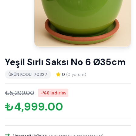
Yeşil Sırlı Saksı No 6 Ø35cm
ÜRÜN KODU: 70327
0
(0 yorum)
₺5,299.00
-%6 İndirim
₺4,999.00
Alternatif Ürünler
(Aynı serideki diğer seçenekler)