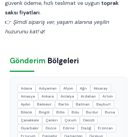
güvenli ödeme, hızlı teslimat ve uygun
toprak
saksı fiyatları
.
👉
Şimdi sipariş ver, yaşam alanına yeşilin
huzurunu kat!
🌿
Gönderim
Bölgeleri
Adana
Adıyaman
Afyon
Ağrı
Aksaray
Amasya
Ankara
Antalya
Ardahan
Artvin
Aydın
Balıkesir
Bartın
Batman
Bayburt
Bilecik
Bingöl
Bitlis
Bolu
Burdur
Bursa
Çanakkale
Çankırı
Çorum
Denizli
Diyarbakır
Düzce
Edirne
Elazığ
Erzincan
Erzurum
Eskişehir
Gaziantep
Giresun