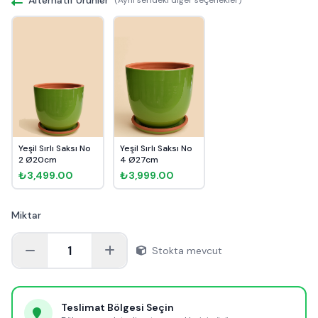
Yeşil Sırlı Saksı No
Yeşil Sırlı Saksı No
2 Ø20cm
4 Ø27cm
₺3,499.00
₺3,999.00
Miktar
1
Stokta mevcut
Teslimat Bölgesi Seçin