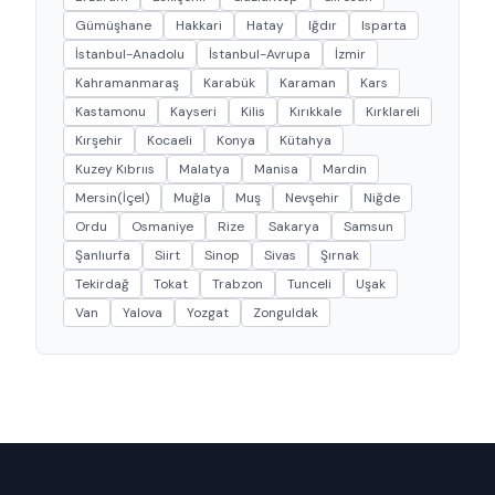
Gümüşhane
Hakkari
Hatay
Iğdır
Isparta
İstanbul-Anadolu
İstanbul-Avrupa
İzmir
Kahramanmaraş
Karabük
Karaman
Kars
Kastamonu
Kayseri
Kilis
Kırıkkale
Kırklareli
Kırşehir
Kocaeli
Konya
Kütahya
Kuzey Kıbrııs
Malatya
Manisa
Mardin
Mersin(İçel)
Muğla
Muş
Nevşehir
Niğde
Ordu
Osmaniye
Rize
Sakarya
Samsun
Şanlıurfa
Siirt
Sinop
Sivas
Şırnak
Tekirdağ
Tokat
Trabzon
Tunceli
Uşak
Van
Yalova
Yozgat
Zonguldak