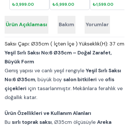
Ø20cm
₺3,999.00
₺5,999.00
₺1,599.00
Ürün Açıklaması
Bakım
Yorumlar
Saksı Çapı: Ø35cm ( İçten İçe ) Yükseklik(H): 37 cm
Yeşil Sırlı Saksı No:6 Ø35cm – Doğal Zarafet,
Büyük Form
Geniş yapısı ve canlı yeşil rengiyle
Yeşil Sırlı Saksı
No:6 Ø35cm
, büyük boy
salon bitkileri
ve
ofis
çiçekleri
için tasarlanmıştır. Mekânlara ferahlık ve
doğallık katar.
Ürün Özellikleri ve Kullanım Alanları
Bu
sırlı toprak saksı
, Ø35cm ölçüsüyle
Areka