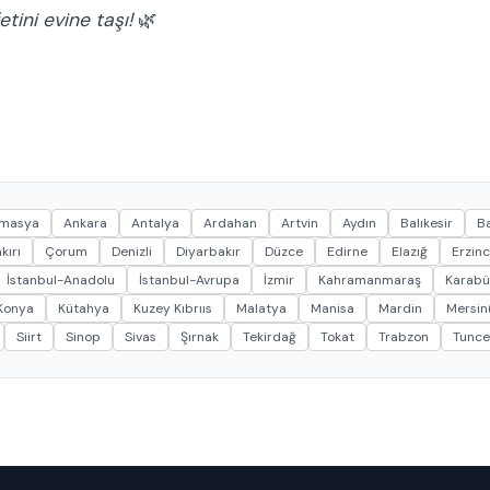
tini evine taşı!
🌿
masya
Ankara
Antalya
Ardahan
Artvin
Aydın
Balıkesir
Ba
kırı
Çorum
Denizli
Diyarbakır
Düzce
Edirne
Elazığ
Erzin
İstanbul-Anadolu
İstanbul-Avrupa
İzmir
Kahramanmaraş
Karabü
Konya
Kütahya
Kuzey Kıbrııs
Malatya
Manisa
Mardin
Mersin(
Siirt
Sinop
Sivas
Şırnak
Tekirdağ
Tokat
Trabzon
Tunce