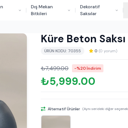
an
Dış Mekan
Dekoratif
Bitkileri
Saksılar
Küre Beton Saksı
ÜRÜN KODU: 70355
0
(0 yorum)
₺7,499.00
-%20 İndirim
₺5,999.00
Alternatif Ürünler
(Aynı serideki diğer seçenek