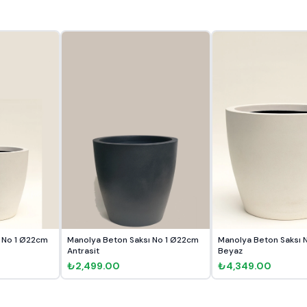
 No 1 Ø22cm
Manolya Beton Saksı No 1 Ø22cm
Manolya Beton Saksı No 3 
Antrasit
Beyaz
₺2,499.00
₺4,349.00