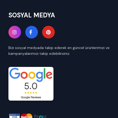
SOSYAL MEDYA
Bizi sosyal medyada takip ederek en güncel ürünlerimizi ve
kampanyalarımızı takip edebilirsiniz.