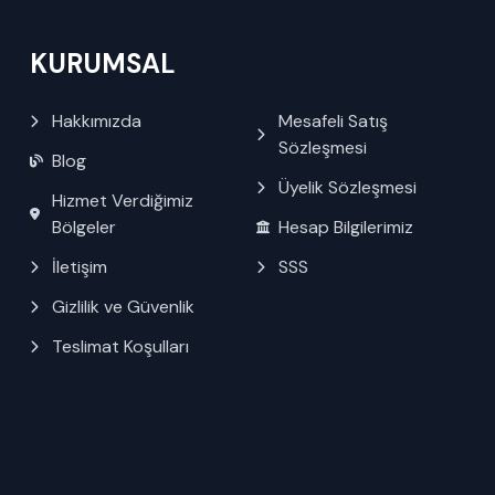
KURUMSAL
Hakkımızda
Mesafeli Satış
Sözleşmesi
Blog
Üyelik Sözleşmesi
Hizmet Verdiğimiz
Bölgeler
Hesap Bilgilerimiz
İletişim
SSS
Gizlilik ve Güvenlik
Teslimat Koşulları