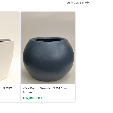
Kaydırın
Ø37cm
Küre Beton Saksı No 2 Ø48cm
Antrasit
₺6,999.00