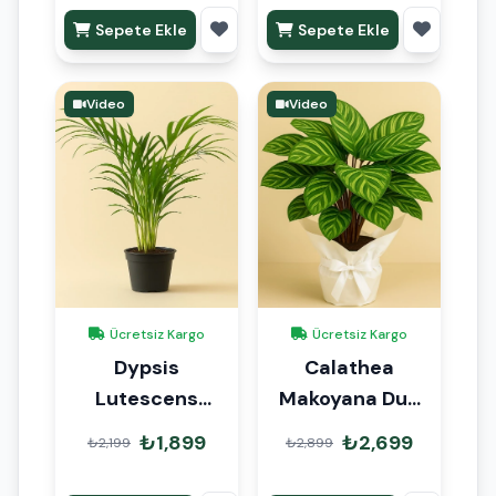
Sepete Ekle
Sepete Ekle
Video
Video
Ücretsiz Kargo
Ücretsiz Kargo
Dypsis
Calathea
Lutescens
Makoyana Dua
Areka Palmiyesi
Çiçeği Hediye
₺1,899
₺2,699
₺2,199
₺2,899
80-90cm İthal
Paketli