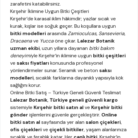
zarafetini katabilirsiniz.
Kırşehir İklimine Uygun Bitki Çeşitleri
Kırşehir’de karasal iklim hâkimdir; yazlar sıcak ve
kurak, kışlar ise soğuk geçer. Bu koşullara uygun
bitki modelleri
arasında
Zamioculcas
,
Sansevieria
,
Dracaena
ve
Yucca
öne çıkar.
Lalezar Botanik
uzman ekibi
, uzun yıllara dayanan
bitki bakım
deneyimi
yle Kırşehir’in iklimine uygun
bitki çeşitleri
ve
saksı fiyatları
konusunda profesyonel
yönlendirmeler sunar. Seramik ve beton
saksı
modelleri
, sıcaklık farklarına dayanıklı yapısıyla kök
sağlığını korur.
Online Bitki Satış – Türkiye Geneli Güvenli Teslimat
Lalezar Botanik
,
Türkiye geneli güvenli kargo
sistemiyle
Kırşehir bitki satın al
ve
Kırşehir bitki
gönder
işlemlerini güvenle gerçekleştirir.
Online
bitki satın al
sayfasında yer alan
salon çiçekleri
,
ofis çiçekleri
ve
çiçekli bitkiler
, yaşam alanlarınıza
sıcaklık ve ferahlık katar. Her
canlı bitki
, Kırşehir’in