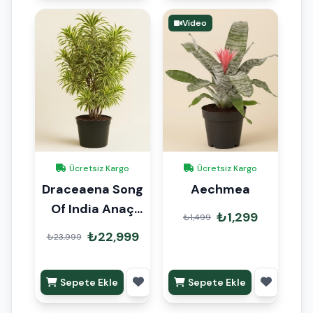
Video
Ücretsiz Kargo
Ücretsiz Kargo
Draceaena Song
Aechmea
Of India Anaç
₺1,299
₺1,499
160cm
₺22,999
₺23,999
Sepete Ekle
Sepete Ekle