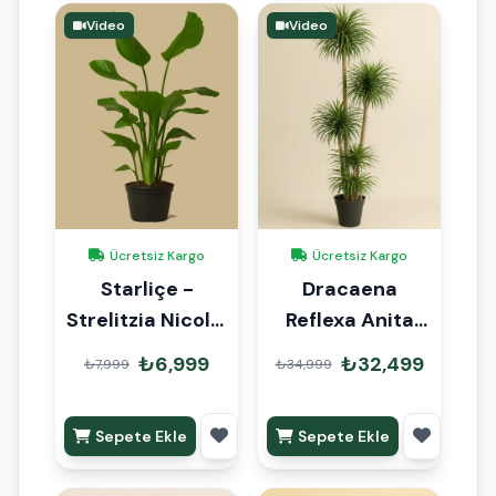
Video
Video
Ücretsiz Kargo
Ücretsiz Kargo
Starliçe -
Dracaena
Strelitzia Nicolai
Reflexa Anita
3 Kök 180cm
150cm
₺6,999
₺32,499
₺7,999
₺34,999
Sepete Ekle
Sepete Ekle