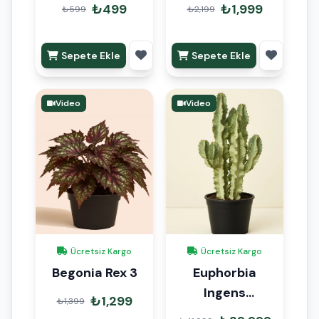
Paketli 25-30cm
105 cm
₺499
₺1,999
₺599
₺2,199
Sepete Ekle
Sepete Ekle
Video
Video
Ücretsiz Kargo
Ücretsiz Kargo
Begonia Rex 3
Euphorbia
Ingens
₺1,299
₺1,399
Variegata