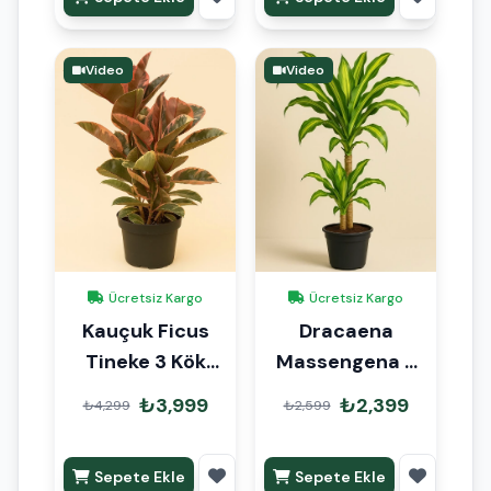
Video
Video
Ücretsiz Kargo
Ücretsiz Kargo
Kauçuk Ficus
Dracaena
Tineke 3 Kök
Massengena 2
İthal 100cm
Kök 90cm
₺3,999
₺2,399
₺4,299
₺2,599
Sepete Ekle
Sepete Ekle