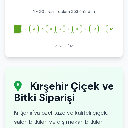
1
-
30
arası, toplam
353
üründen
‹
1
2
3
4
5
6
7
8
9
10
11
12
›
Sayfa 1 / 12
Kırşehir Çiçek ve
Bitki Siparişi
Kırşehir'ya özel taze ve kaliteli çiçek,
salon bitkileri ve dış mekan bitkileri