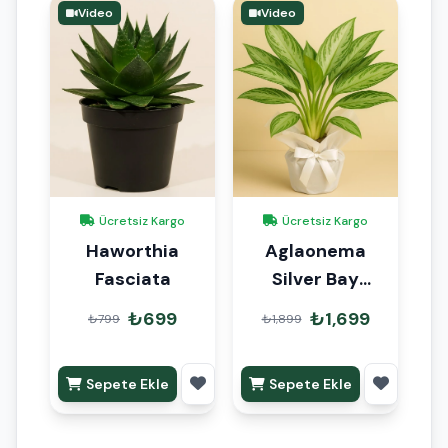
Video
Video
Ücretsiz Kargo
Ücretsiz Kargo
Haworthia
Aglaonema
Fasciata
Silver Bay
Hediye Paketli
₺699
₺1,699
₺799
₺1,899
Sepete Ekle
Sepete Ekle