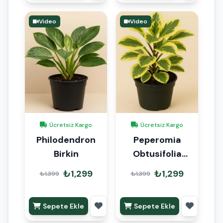
Video
Video
Ücretsiz Kargo
Ücretsiz Kargo
Philodendron
Peperomia
Birkin
Obtusifolia
Albomarginata
₺1,299
₺1,299
₺1,399
₺1,399
Sepete Ekle
Sepete Ekle