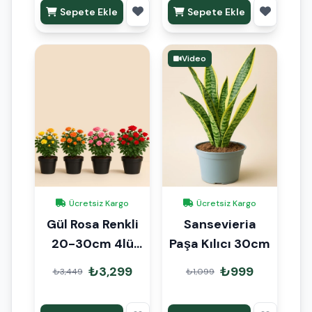
Sepete Ekle
Sepete Ekle
Video
Ücretsiz Kargo
Ücretsiz Kargo
Gül Rosa Renkli
Sansevieria
20-30cm 4lü
Paşa Kılıcı 30cm
Set
₺3,299
₺999
₺3,449
₺1,099