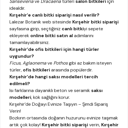
Sansevieria
ve
Dracaena
türleri
salon bitkileri
için
idealdir.
Kırşehir’e canlı bitki siparişi nasıl verilir?
Lalezar Botanik web sitesinde
Kırşehir bitki siparişi
sayfasına girip, seçtiğiniz
canlı bitki
yi sepete
ekleyerek
online bitki satın al
adımlarını
tamamlayabilirsiniz.
Kırşehir’de ofis bitkileri için hangi türler
uygundur?
Ficus
,
Aglaonema
ve
Pothos
gibi az bakım isteyen
türler,
ofis bitkileri
arasında popülerdir.
Kırşehir’de hangi saksı modelleri tercih
edilmeli?
Isı farklarına dayanıklı beton ve seramik
saksı
modelleri
, kök sağlığını korur.
Kırşehir’de Doğayı Evinize Taşıyın – Şimdi Sipariş
Verin!
Bozkırın ortasında doğanın huzurunu evinize taşımak
artık çok kolay!
Kırşehir bitki siparişi
verin,
Kırşehir