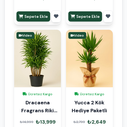
Sepete Ekle
Sepete Ekle
Video
Video
Ücretsiz Kargo
Ücretsiz Kargo
Dracaena
Yucca 2 Kök
Fragrans Riki
Hediye Paketli
Anaç 140 cm
₺13,999
₺2,649
₺14,999
₺2,799