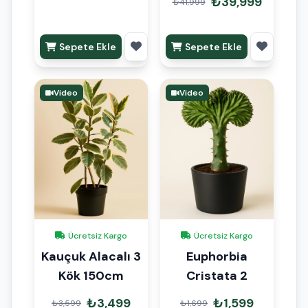
₺39,999
₺41,999
160cm
Sepete Ekle
Sepete Ekle
Video
Video
Ücretsiz Kargo
Ücretsiz Kargo
Kauçuk Alacalı 3
Euphorbia
Kök 150cm
Cristata 2
₺3,499
₺1,599
₺3,599
₺1,699