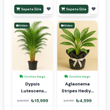
Sepete Ekle
Sepete Ekle
Video
Video
Ücretsiz Kargo
Ücretsiz Kargo
Dypsis
Aglaonema
Lutescens
Stripes Hediye
Areka Palmiyesi
Paketli
₺15,999
₺4,599
₺16,999
₺4,799
220cm