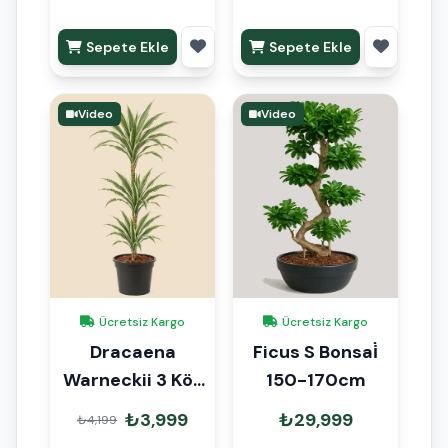
Sepete Ekle
Sepete Ekle
Video
Video
Ücretsiz Kargo
Ücretsiz Kargo
Dracaena
Ficus S Bonsai̇
Warneckii 3 Kök
150-170cm
110cm
₺3,999
₺29,999
₺4,199