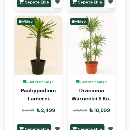
Sepete Ekle
Sepete Ekle
Video
Video
Ücretsiz Kargo
Ücretsiz Kargo
Pachypodium
Dracaena
Lamerei
Warneckii 5 Kök
Madagaskar
160cm
₺2,499
₺18,999
₺2,999
₺19,999
Palmiyesi 100cm
Sepete Ekle
Sepete Ekle