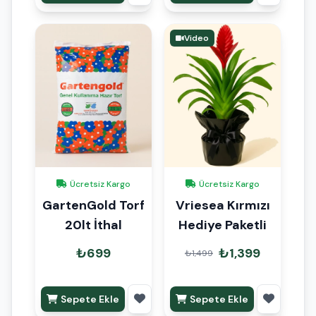
Video
Ücretsiz Kargo
Ücretsiz Kargo
GartenGold Torf
Vriesea Kırmızı
20lt İthal
Hediye Paketli
₺699
₺1,399
₺1,499
Sepete Ekle
Sepete Ekle