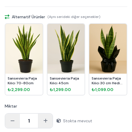
Alternatif Ürünler
(Aynı serideki diğer seçenekler)
Sansevieria Paşa
Sansevieria Paşa
Sansevieria Paşa
Kılıcı 70-80cm
Kılıcı 45cm
Kılıcı 30 cm Hediye
Pa...
₺2,299.00
₺1,299.00
₺1,099.00
Miktar
1
Stokta mevcut