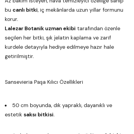
Az bakım isteyen, hava temizleyici özelliğe sahip
bu
canlı bitki
, iç mekânlarda uzun yıllar formunu
korur.
Lalezar Botanik uzman ekibi
tarafından özenle
seçilen her bitki, şık jelatin kaplama ve zarif
kurdele detayıyla hediye edilmeye hazır hale
getirilmiştir.
Sansevieria Paşa Kılıcı Özellikleri
50 cm boyunda, dik yapraklı, dayanıklı ve
estetik
saksı bitkisi
.