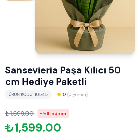
Sansevieria Paşa Kılıcı 50
cm Hediye Paketli
ÜRÜN KODU: 10545
0
(0 yorum)
₺1,699.00
-%6 İndirim
₺1,599.00