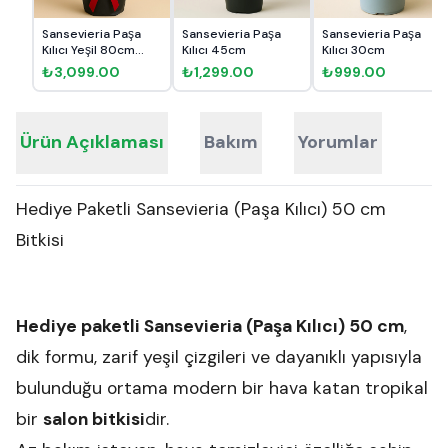
Sansevieria Paşa
Sansevieria Paşa
Sansevieria Paşa
Kılıcı Yeşil 80cm
Kılıcı 45cm
Kılıcı 30cm
Hed...
₺3,099.00
₺1,299.00
₺999.00
Ürün Açıklaması
Bakım
Yorumlar
Hediye Paketli Sansevieria (Paşa Kılıcı) 50 cm
Bitkisi
Hediye paketli Sansevieria (Paşa Kılıcı) 50 cm
,
dik formu, zarif yeşil çizgileri ve dayanıklı yapısıyla
bulunduğu ortama modern bir hava katan tropikal
bir
salon bitkisi
dir.