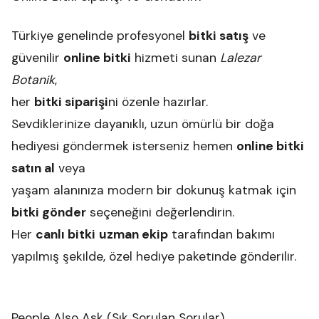
Türkiye genelinde profesyonel
bitki satış
ve
güvenilir
online bitki
hizmeti sunan
Lalezar
Botanik
,
her
bitki siparişi
ni özenle hazırlar.
Sevdiklerinize dayanıklı, uzun ömürlü bir doğa
hediyesi göndermek isterseniz hemen
online bitki
satın al
veya
yaşam alanınıza modern bir dokunuş katmak için
bitki gönder
seçeneğini değerlendirin.
Her
canlı bitki
uzman ekip
tarafından bakımı
yapılmış şekilde, özel hediye paketinde gönderilir.
People Also Ask (Sık Sorulan Sorular)