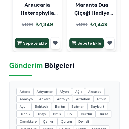
Araucaria
Maranta Dua
Heterophylla
Çiçeği Hediye
Arokarya Çam
Paketli
₺1,349
₺1,449
₺1,599
₺1,599
45cm Hediye
Paketli
Sepete Ekle
Sepete Ekle
Gönderim
Bölgeleri
Adana
Adıyaman
Afyon
Ağrı
Aksaray
Amasya
Ankara
Antalya
Ardahan
Artvin
Aydın
Balıkesir
Bartın
Batman
Bayburt
Bilecik
Bingöl
Bitlis
Bolu
Burdur
Bursa
Çanakkale
Çankırı
Çorum
Denizli