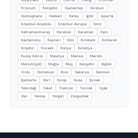
Diyarbakır
Düzce
Edirne
Elazığ
Erzincan
Erzurum
Eskişehir
Gaziantep
Giresun
Gümüşhane
Hakkari
Hatay
Iğdır
Isparta
İstanbul-Anadolu
İstanbul-Avrupa
İzmir
Kahramanmaraş
Karabük
Karaman
Kars
Kastamonu
Kayseri
Kilis
Kırıkkale
Kırklareli
Kırşehir
Kocaeli
Konya
Kütahya
Kuzey Kıbrııs
Malatya
Manisa
Mardin
Mersin(İçel)
Muğla
Muş
Nevşehir
Niğde
Ordu
Osmaniye
Rize
Sakarya
Samsun
Şanlıurfa
Siirt
Sinop
Sivas
Şırnak
Tekirdağ
Tokat
Trabzon
Tunceli
Uşak
Van
Yalova
Yozgat
Zonguldak