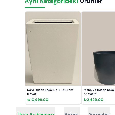
Aynı Kategorideki
Ürünler
Kare Beton Saksı No 4 Ø44cm
Manolya Beton Saksı
Beyaz
Antrasit
₺10,999.00
₺2,499.00
Ürün Açıklaması
Bakım
Yorumlar