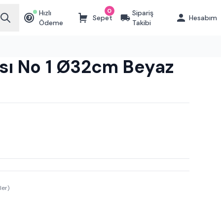
0
Hızlı
Sipariş
Sepet
Hesabım
₺
Ödeme
Takibi
ksı No 1 Ø32cm Beyaz
ler)