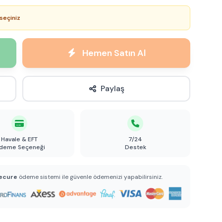
seçiniz
Hemen Satın Al
Paylaş
Havale & EFT
7/24
deme Seçeneği
Destek
ecure
ödeme sistemi ile güvenle ödemenizi yapabilirsiniz.