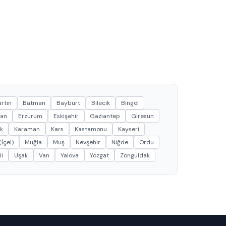
rtın
Batman
Bayburt
Bilecik
Bingöl
can
Erzurum
Eskişehir
Gaziantep
Giresun
k
Karaman
Kars
Kastamonu
Kayseri
İçel)
Muğla
Muş
Nevşehir
Niğde
Ordu
li
Uşak
Van
Yalova
Yozgat
Zonguldak