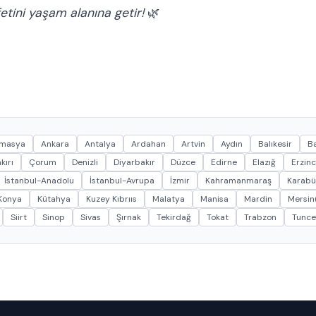
fetini yaşam alanına getir!
🌿
masya
Ankara
Antalya
Ardahan
Artvin
Aydın
Balıkesir
Ba
kırı
Çorum
Denizli
Diyarbakır
Düzce
Edirne
Elazığ
Erzin
İstanbul-Anadolu
İstanbul-Avrupa
İzmir
Kahramanmaraş
Karabü
Konya
Kütahya
Kuzey Kıbrııs
Malatya
Manisa
Mardin
Mersin(
Siirt
Sinop
Sivas
Şırnak
Tekirdağ
Tokat
Trabzon
Tunce