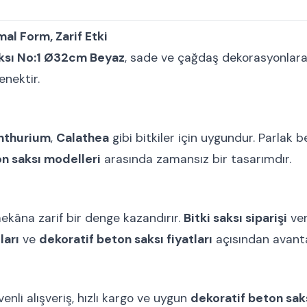
al Form, Zarif Etki
aksı No:1 Ø32cm Beyaz
, sade ve çağdaş dekorasyonla
enektir.
nthurium
,
Calathea
gibi bitkiler için uygundur. Parlak
n saksı modelleri
arasında zamansız bir tasarımdır.
ekâna zarif bir denge kazandırır.
Bitki saksı siparişi
ver
ları
ve
dekoratif beton saksı fiyatları
açısından avantaj
nli alışveriş, hızlı kargo ve uygun
dekoratif beton saks