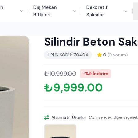
an
Dış Mekan
Dekoratif
Bitkileri
Saksılar
Silindir Beton Sa
ÜRÜN KODU: 70404
0
(0 yorum)
₺10,999.00
-%9 İndirim
₺9,999.00
Alternatif Ürünler
(Aynı serideki diğer seçenek