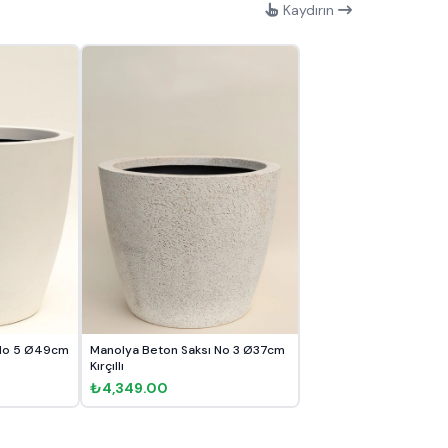
Kaydırın
 No 5 Ø49cm
Manolya Beton Saksı No 3 Ø37cm
Kırçıllı
₺4,349.00