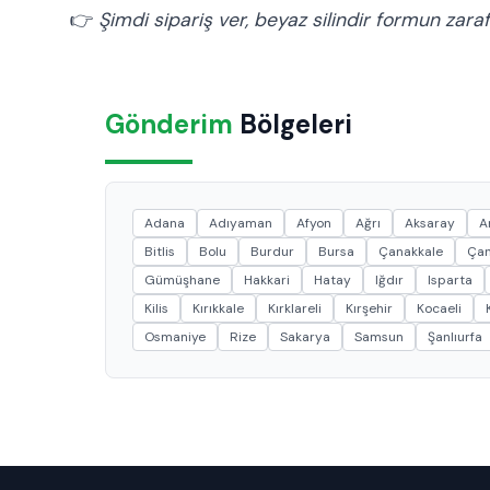
👉
Şimdi sipariş ver, beyaz silindir formun zara
Gönderim
Bölgeleri
Adana
Adıyaman
Afyon
Ağrı
Aksaray
A
Bitlis
Bolu
Burdur
Bursa
Çanakkale
Çan
Gümüşhane
Hakkari
Hatay
Iğdır
Isparta
Kilis
Kırıkkale
Kırklareli
Kırşehir
Kocaeli
Osmaniye
Rize
Sakarya
Samsun
Şanlıurfa