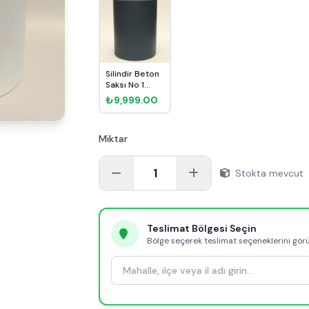
Silindir Beton
Saksı No 1
Ø32cm Siyah
₺9,999.00
Miktar
1
Stokta mevcut
Teslimat Bölgesi Seçin
Bölge seçerek teslimat seçeneklerini gör