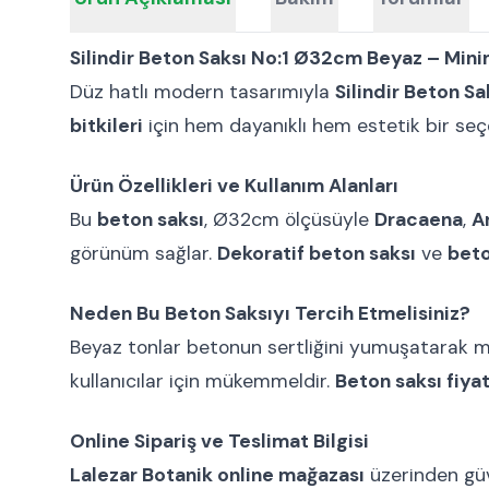
Silindir Beton Saksı No:1 Ø32cm Beyaz – Minim
Düz hatlı modern tasarımıyla
Silindir Beton S
bitkileri
için hem dayanıklı hem estetik bir seç
Ürün Özellikleri ve Kullanım Alanları
Bu
beton saksı
, Ø32cm ölçüsüyle
Dracaena
,
A
görünüm sağlar.
Dekoratif beton saksı
ve
beto
Neden Bu Beton Saksıyı Tercih Etmelisiniz?
Beyaz tonlar betonun sertliğini yumuşatarak m
kullanıcılar için mükemmeldir.
Beton saksı fiyat
Online Sipariş ve Teslimat Bilgisi
Lalezar Botanik online mağazası
üzerinden güve