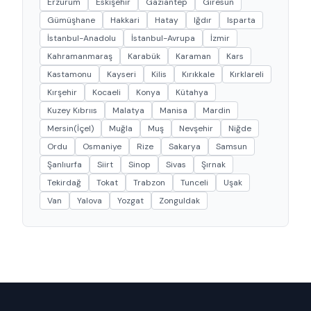
Erzurum
Eskişehir
Gaziantep
Giresun
Gümüşhane
Hakkari
Hatay
Iğdır
Isparta
İstanbul-Anadolu
İstanbul-Avrupa
İzmir
Kahramanmaraş
Karabük
Karaman
Kars
Kastamonu
Kayseri
Kilis
Kırıkkale
Kırklareli
Kırşehir
Kocaeli
Konya
Kütahya
Kuzey Kıbrııs
Malatya
Manisa
Mardin
Mersin(İçel)
Muğla
Muş
Nevşehir
Niğde
Ordu
Osmaniye
Rize
Sakarya
Samsun
Şanlıurfa
Siirt
Sinop
Sivas
Şırnak
Tekirdağ
Tokat
Trabzon
Tunceli
Uşak
Van
Yalova
Yozgat
Zonguldak