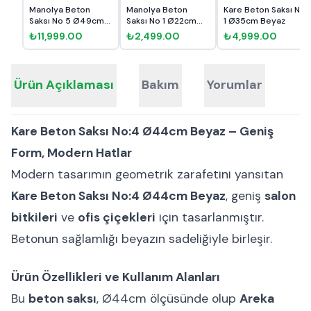
Manolya Beton
Manolya Beton
Kare Beton Saksı No
Saksı No 5 Ø49cm
Saksı No 1 Ø22cm
1 Ø35cm Beyaz
Kırçıllı
Antrasit
₺11,999.00
₺2,499.00
₺4,999.00
Ürün Açıklaması
Bakım
Yorumlar
Kare Beton Saksı No:4 Ø44cm Beyaz – Geniş
Form, Modern Hatlar
Modern tasarımın geometrik zarafetini yansıtan
Kare Beton Saksı No:4 Ø44cm Beyaz
, geniş
salon
bitkileri
ve
ofis çiçekleri
için tasarlanmıştır.
Betonun sağlamlığı beyazın sadeliğiyle birleşir.
Ürün Özellikleri ve Kullanım Alanları
Bu
beton saksı
, Ø44cm ölçüsünde olup
Areka