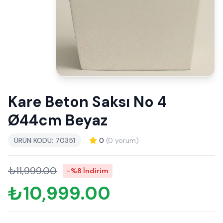
Kare Beton Saksı No 4
Ø44cm Beyaz
ÜRÜN KODU: 70351
0
(0 yorum)
₺11,999.00
-%8 İndirim
₺10,999.00