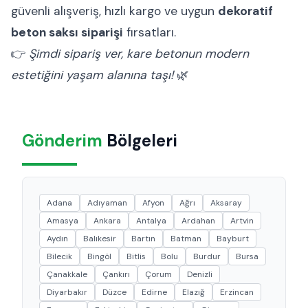
güvenli alışveriş, hızlı kargo ve uygun
dekoratif
beton saksı siparişi
fırsatları.
👉
Şimdi sipariş ver, kare betonun modern
estetiğini yaşam alanına taşı!
🌿
Gönderim
Bölgeleri
Adana
Adıyaman
Afyon
Ağrı
Aksaray
Amasya
Ankara
Antalya
Ardahan
Artvin
Aydın
Balıkesir
Bartın
Batman
Bayburt
Bilecik
Bingöl
Bitlis
Bolu
Burdur
Bursa
Çanakkale
Çankırı
Çorum
Denizli
Diyarbakır
Düzce
Edirne
Elazığ
Erzincan