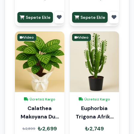
Sepete Ekle
Sepete Ekle
Video
Video
Ücretsiz Kargo
Ücretsiz Kargo
Calathea
Euphorbia
Makoyana Dua
Trigona Afrika
Çiçeği Hediye
Süt Ağacı
₺2,699
₺2,749
₺2,899
Paketli
100cm