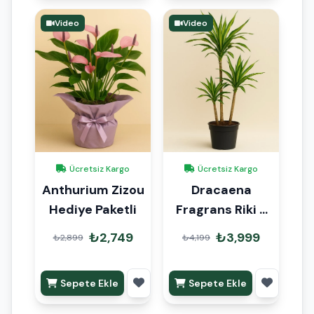
Video
Video
Ücretsiz Kargo
Ücretsiz Kargo
Anthurium Zizou
Dracaena
Hediye Paketli
Fragrans Riki 3
Kök 110cm
₺2,749
₺3,999
₺2,899
₺4,199
Sepete Ekle
Sepete Ekle