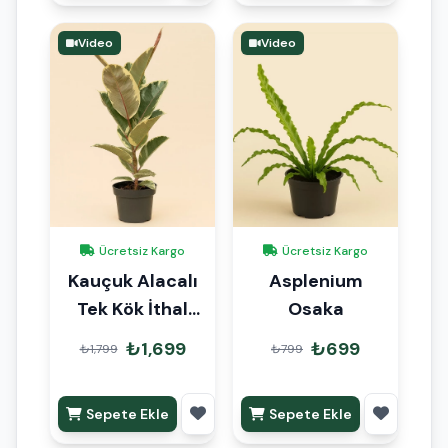
Video
Video
Ücretsiz Kargo
Ücretsiz Kargo
Kauçuk Alacalı
Asplenium
Tek Kök İthal
Osaka
70cm
₺1,699
₺699
₺1,799
₺799
Sepete Ekle
Sepete Ekle