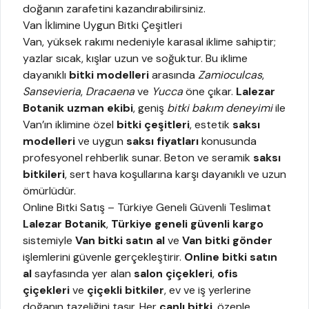
doğanın zarafetini kazandırabilirsiniz.
Van İklimine Uygun Bitki Çeşitleri
Van, yüksek rakımı nedeniyle karasal iklime sahiptir;
yazlar sıcak, kışlar uzun ve soğuktur. Bu iklime
dayanıklı
bitki modelleri
arasında
Zamioculcas
,
Sansevieria
,
Dracaena
ve
Yucca
öne çıkar.
Lalezar
Botanik uzman ekibi
, geniş
bitki bakım deneyimi
ile
Van’ın iklimine özel
bitki çeşitleri
, estetik
saksı
modelleri
ve uygun
saksı fiyatları
konusunda
profesyonel rehberlik sunar. Beton ve seramik
saksı
bitkileri
, sert hava koşullarına karşı dayanıklı ve uzun
ömürlüdür.
Online Bitki Satış – Türkiye Geneli Güvenli Teslimat
Lalezar Botanik
,
Türkiye geneli güvenli kargo
sistemiyle
Van bitki satın al
ve
Van bitki gönder
işlemlerini güvenle gerçekleştirir.
Online bitki satın
al
sayfasında yer alan
salon çiçekleri
,
ofis
çiçekleri
ve
çiçekli bitkiler
, ev ve iş yerlerine
doğanın tazeliğini taşır. Her
canlı bitki
, özenle