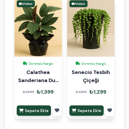
Video
Video
Ücretsiz Kargo
Ücretsiz Kargo
Calathea
Senecio Tesbih
Sanderiana Dua
Çiçeği
Çiçeği Hediye
₺1,399
₺1,299
₺1,549
₺1,399
Paketli
Sepete Ekle
Sepete Ekle