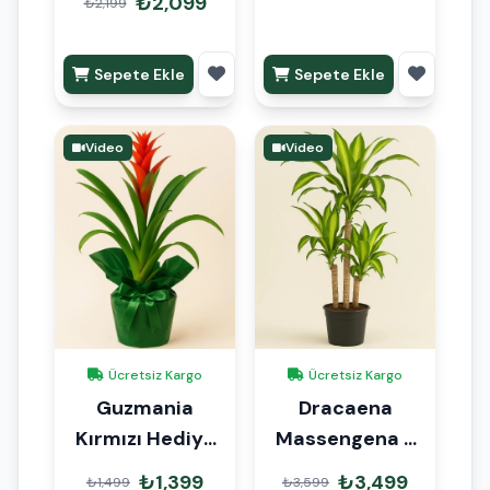
₺2,099
₺2,199
Sepete Ekle
Sepete Ekle
Video
Video
Ücretsiz Kargo
Ücretsiz Kargo
Guzmania
Dracaena
Kırmızı Hediye
Massengena 3
Paketli
Kök 110cm
₺1,399
₺3,499
₺1,499
₺3,599