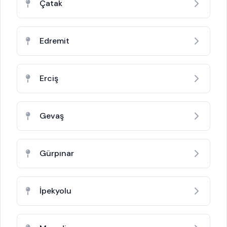
Çatak
Edremit
Erciş
Gevaş
Gürpınar
İpekyolu