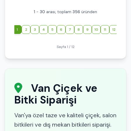
1
-
30
arası, toplam
356
üründen
‹
1
2
3
4
5
6
7
8
9
10
11
12
›
Sayfa 1 / 12
Van Çiçek ve
Bitki Siparişi
Van'ya özel taze ve kaliteli çiçek, salon
bitkileri ve dış mekan bitkileri siparişi.