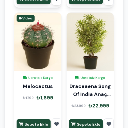
Video
Ücretsiz Kargo
Ücretsiz Kargo
Melocactus
Draceaena Song
Of India Anaç
₺1,699
₺1,799
160cm
₺22,999
₺23,999
Sepete Ekle
Sepete Ekle