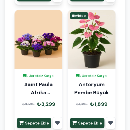
Video
Ücretsiz Kargo
Ücretsiz Kargo
Saint Paula
Antoryum
Afrika
Pembe Büyük
Menekşesi 15-
₺3,299
₺1,899
₺3,599
₺1,999
20cm 6lı Set
Sepete Ekle
Sepete Ekle