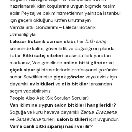
hazırlanarak iklim koşullarına uygun biçimde teslim
edilir. Peyzaj ve bakım hizmetlerinin yalnızca İstanbul
için geçerli olduğunu lütfen unutmayın.
Van’da Bitki Gönderimi – Lalezar Botanik
Uzmanlığıyla
Lalezar Botanik uzman ekibi
, her
bitki satış
sürecinde kalite, güvenilirlik ve doğallığı ön planda
tutar.
Bitki satış siteleri
arasında fark yaratan
markamız, Van genelinde
online bitki gönder
ve
çiçek siparişi
hizmetlerinde profesyonel çözümler
sunar. Sevdiklerinize
çiçek gönder
veya eviniz için
dayanıklı
ev bitkileri
ve
ofis bitkileri
arasından
seçim yapabilirsiniz.
People Also Ask (Sık Sorulan Sorular)
Van iklimine uygun salon bitkileri hangileridir?
Soğuğa ve kuru havaya dayanıklı
Zamia
,
Dracaena
ve
Sansevieria
türleri,
salon bitkileri
için uygundur.
Van’a canlı bitki siparişi nasıl verilir?