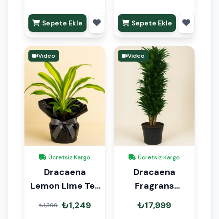
Sepete Ekle
Sepete Ekle
Video
Video
Ücretsiz Kargo
Ücretsiz Kargo
Dracaena
Dracaena
Lemon Lime Tek
Fragrans
Kök Hediye
Compacta Anaç
₺1,249
₺17,999
₺1,399
Paketli
130-140cm