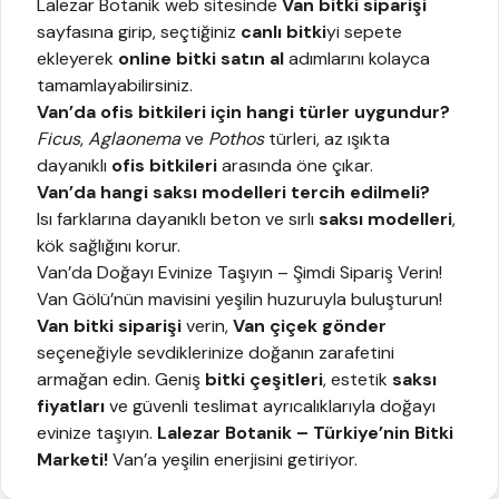
Lalezar Botanik web sitesinde
Van bitki siparişi
sayfasına girip, seçtiğiniz
canlı bitki
yi sepete
ekleyerek
online bitki satın al
adımlarını kolayca
tamamlayabilirsiniz.
Van’da ofis bitkileri için hangi türler uygundur?
Ficus
,
Aglaonema
ve
Pothos
türleri, az ışıkta
dayanıklı
ofis bitkileri
arasında öne çıkar.
Van’da hangi saksı modelleri tercih edilmeli?
Isı farklarına dayanıklı beton ve sırlı
saksı modelleri
,
kök sağlığını korur.
Van’da Doğayı Evinize Taşıyın – Şimdi Sipariş Verin!
Van Gölü’nün mavisini yeşilin huzuruyla buluşturun!
Van bitki siparişi
verin,
Van çiçek gönder
seçeneğiyle sevdiklerinize doğanın zarafetini
armağan edin. Geniş
bitki çeşitleri
, estetik
saksı
fiyatları
ve güvenli teslimat ayrıcalıklarıyla doğayı
evinize taşıyın.
Lalezar Botanik
– Türkiye’nin Bitki
Marketi!
Van’a yeşilin enerjisini getiriyor.