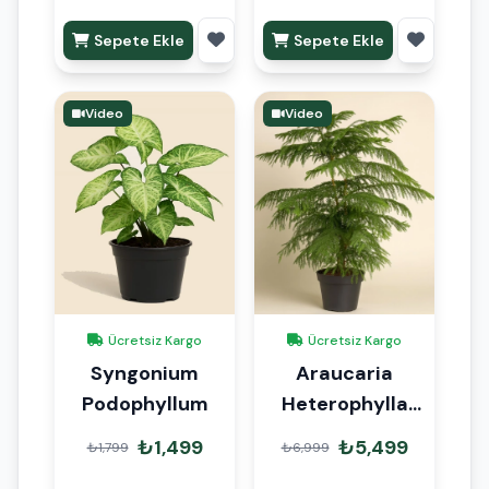
Sepete Ekle
Sepete Ekle
Video
Video
Ücretsiz Kargo
Ücretsiz Kargo
Syngonium
Araucaria
Podophyllum
Heterophylla
Arokarya Çam
₺1,499
₺5,499
₺1,799
₺6,999
110-120cm