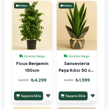
Video
Video
Ücretsiz Kargo
Ücretsiz Kargo
Ficus Benjamin
Sansevieria
150cm
Paşa Kılıcı 50 cm
Hediye Paketli
₺4,299
₺1,599
₺4,599
₺1,699
Sepete Ekle
Sepete Ekle