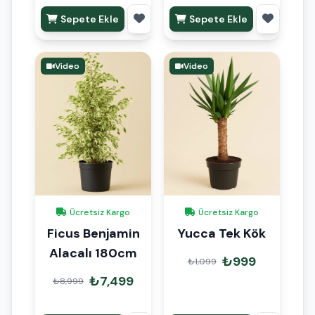
Sepete Ekle
Sepete Ekle
Video
Video
Ücretsiz Kargo
Ücretsiz Kargo
Ficus Benjamin
Yucca Tek Kök
Alacalı 180cm
₺999
₺1,099
₺7,499
₺8,999