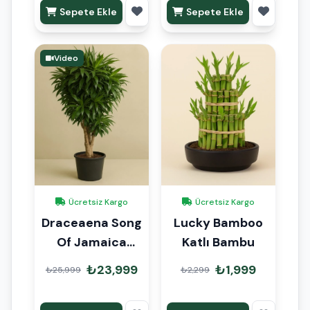
Sepete Ekle
Sepete Ekle
Video
Ücretsiz Kargo
Ücretsiz Kargo
Draceaena Song
Lucky Bamboo
Of Jamaica
Katlı Bambu
Anaç 160cm
₺23,999
₺1,999
₺25,999
₺2,299