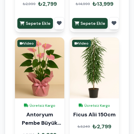
90cm
Anaç 140cm
₺2,799
₺13,999
₺2,999
₺14,999
Sepete Ekle
Sepete Ekle
Video
Video
Ücretsiz Kargo
Ücretsiz Kargo
Antoryum
Ficus Alii 150cm
Pembe Büyük
₺2,799
₺3,249
Hediye Paketli