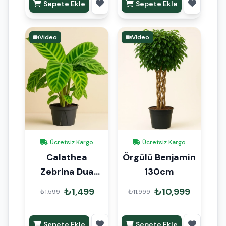
Sepete Ekle
Sepete Ekle
Video
Video
Ücretsiz Kargo
Ücretsiz Kargo
Calathea
Örgülü Benjamin
Zebrina Dua
130cm
Çiçeği
₺1,499
₺10,999
₺1,599
₺11,999
Sepete Ekle
Sepete Ekle