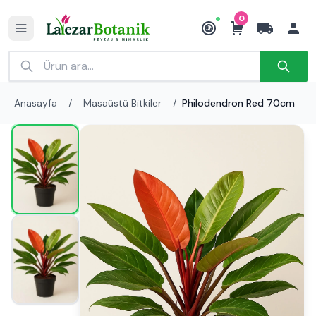
0
₺
Anasayfa
/
Masaüstü Bitkiler
/
Philodendron Red 70cm