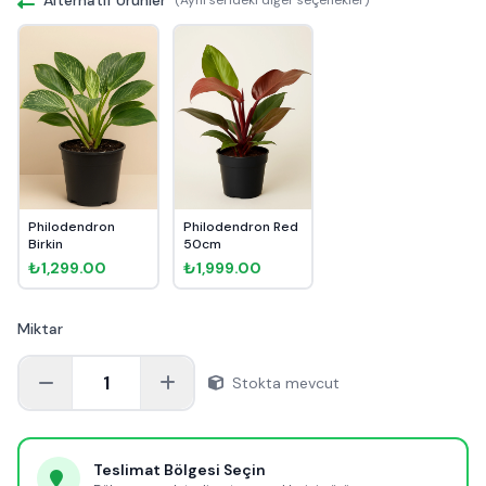
Philodendron
Philodendron Red
Birkin
50cm
₺1,299.00
₺1,999.00
Miktar
1
Stokta mevcut
Teslimat Bölgesi Seçin