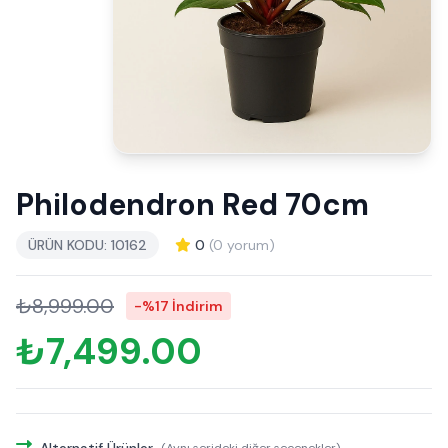
Philodendron Red 70cm
ÜRÜN KODU: 10162
0
(0 yorum)
₺8,999.00
-%17 İndirim
₺7,499.00
Alternatif Ürünler
(Aynı serideki diğer seçenekler)