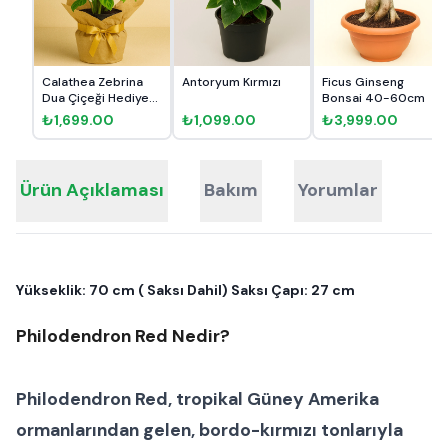
Calathea Zebrina
Antoryum Kırmızı
Ficus Ginseng
Dua Çiçeği Hediye
Bonsai 40-60cm
Paket...
₺1,699.00
₺1,099.00
₺3,999.00
Ürün Açıklaması
Bakım
Yorumlar
Yükseklik: 70 cm ( Saksı Dahil) Saksı Çapı: 27 cm
Philodendron Red Nedir?
Philodendron Red
, tropikal Güney Amerika
ormanlarından gelen, bordo-kırmızı tonlarıyla