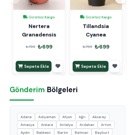
Ücretsiz Kargo
Ücretsiz Kargo
Nertera
Tillandsia
Granadensis
Cyanea
₺699
₺699
₺799
₺799
Sepete Ekle
Sepete Ekle
Gönderim
Bölgeleri
Adana
Adıyaman
Afyon
Ağrı
Aksaray
Amasya
Ankara
Antalya
Ardahan
Artvin
Aydın
Balıkesir
Bartın
Batman
Bayburt