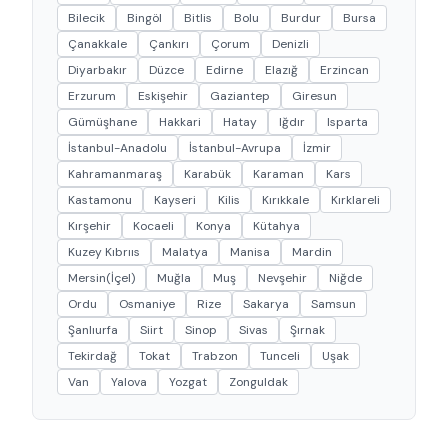
Bilecik
Bingöl
Bitlis
Bolu
Burdur
Bursa
Çanakkale
Çankırı
Çorum
Denizli
Diyarbakır
Düzce
Edirne
Elazığ
Erzincan
Erzurum
Eskişehir
Gaziantep
Giresun
Gümüşhane
Hakkari
Hatay
Iğdır
Isparta
İstanbul-Anadolu
İstanbul-Avrupa
İzmir
Kahramanmaraş
Karabük
Karaman
Kars
Kastamonu
Kayseri
Kilis
Kırıkkale
Kırklareli
Kırşehir
Kocaeli
Konya
Kütahya
Kuzey Kıbrııs
Malatya
Manisa
Mardin
Mersin(İçel)
Muğla
Muş
Nevşehir
Niğde
Ordu
Osmaniye
Rize
Sakarya
Samsun
Şanlıurfa
Siirt
Sinop
Sivas
Şırnak
Tekirdağ
Tokat
Trabzon
Tunceli
Uşak
Van
Yalova
Yozgat
Zonguldak