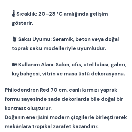
🌡
Sıcaklık:
20–28 °C aralığında gelişim
gösterir.
🪴
Saksı Uyumu:
Seramik
,
beton
veya
doğal
toprak saksı modelleri
yle uyumludur.
🏡
Kullanım Alanı:
Salon, ofis, otel lobisi, galeri,
kış bahçesi, vitrin ve masa üstü dekorasyonu.
Philodendron Red 70 cm
, canlı kırmızı yaprak
formu sayesinde sade dekorlarda bile doğal bir
kontrast oluşturur.
Doğanın enerjisini modern çizgilerle birleştirerek
mekânlara
tropikal zarafet
kazandırır.