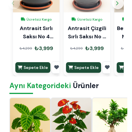
Ücretsiz Kargo
Ücretsiz Kargo
Üc
Antrasit Sırlı
Antrasit Çizgili
Beyaz 
Saksı No 4
Sırlı Saksı No 4
Ø27cm
Ø27cm
₺3,999
₺3,999
₺4,299
₺4,299
₺4,29
Sepete Ekle
Sepete Ekle
Sep
Aynı Kategorideki
Ürünler