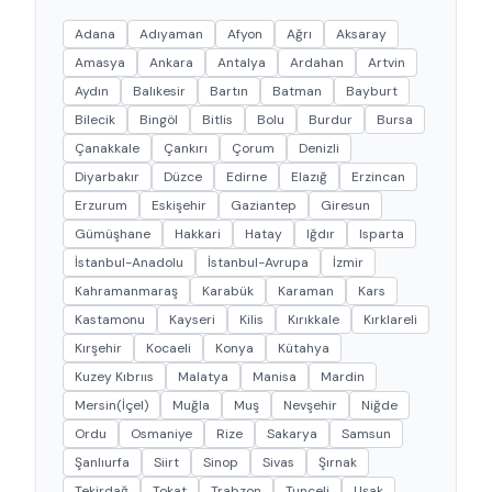
Adana
Adıyaman
Afyon
Ağrı
Aksaray
Amasya
Ankara
Antalya
Ardahan
Artvin
Aydın
Balıkesir
Bartın
Batman
Bayburt
Bilecik
Bingöl
Bitlis
Bolu
Burdur
Bursa
Çanakkale
Çankırı
Çorum
Denizli
Diyarbakır
Düzce
Edirne
Elazığ
Erzincan
Erzurum
Eskişehir
Gaziantep
Giresun
Gümüşhane
Hakkari
Hatay
Iğdır
Isparta
İstanbul-Anadolu
İstanbul-Avrupa
İzmir
Kahramanmaraş
Karabük
Karaman
Kars
Kastamonu
Kayseri
Kilis
Kırıkkale
Kırklareli
Kırşehir
Kocaeli
Konya
Kütahya
Kuzey Kıbrııs
Malatya
Manisa
Mardin
Mersin(İçel)
Muğla
Muş
Nevşehir
Niğde
Ordu
Osmaniye
Rize
Sakarya
Samsun
Şanlıurfa
Siirt
Sinop
Sivas
Şırnak
Tekirdağ
Tokat
Trabzon
Tunceli
Uşak