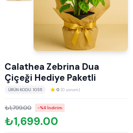
Calathea Zebrina Dua
Çiçeği Hediye Paketli
ÜRÜN KODU: 10511
0
(0 yorum)
₺1,799.00
-%6 İndirim
₺1,699.00