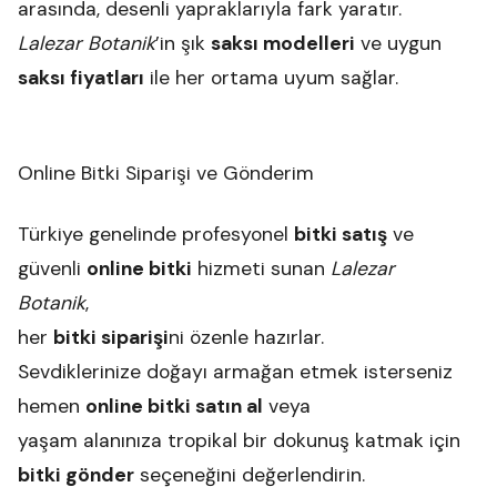
arasında, desenli yapraklarıyla fark yaratır.
Lalezar Botanik
’in şık
saksı modelleri
ve uygun
saksı fiyatları
ile her ortama uyum sağlar.
Online Bitki Siparişi ve Gönderim
Türkiye genelinde profesyonel
bitki satış
ve
güvenli
online bitki
hizmeti sunan
Lalezar
Botanik
,
her
bitki siparişi
ni özenle hazırlar.
Sevdiklerinize doğayı armağan etmek isterseniz
hemen
online bitki satın al
veya
yaşam alanınıza tropikal bir dokunuş katmak için
bitki gönder
seçeneğini değerlendirin.