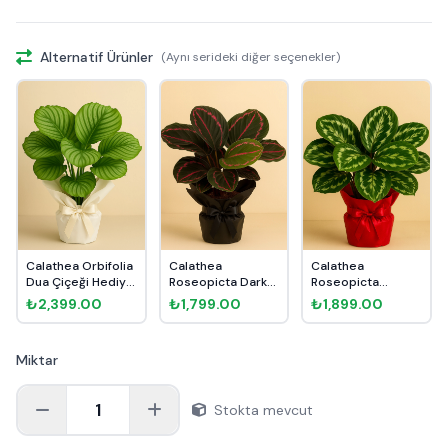
Alternatif Ürünler
(Aynı serideki diğer seçenekler)
Calathea Orbifolia
Calathea
Calathea
Dua Çiçeği Hediye
Roseopicta Dark
Roseopicta
Pak...
Dua Çiçeği Hedi...
Medallion Dua
₺2,399.00
₺1,799.00
₺1,899.00
Çiçeği...
Miktar
1
Stokta mevcut