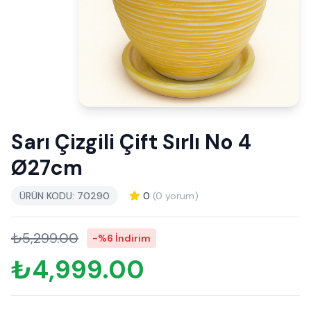
Sarı Çizgili Çift Sırlı No 4
Ø27cm
ÜRÜN KODU: 70290
0
(0 yorum)
₺5,299.00
-%6 İndirim
₺4,999.00