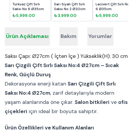
Turkuaz Çift Sırlı
Sarı Siyah Çift Sırlı
Lacivert Çift Sırlı No
Saksı No 6 Ø35cm
Saksı No 2 Ø20cm
6 Ø35cm
₺5,999.00
₺3,999.00
₺5,999.00
Ürün Açıklaması
Bakım
Yorumlar
Saksı Çapı: Ø27cm ( İçten İçe ) Yükseklik(H): 30 cm
Sarı Çizgili Çift Sırlı Saksı No:4 Ø27cm – Sıcak
Renk, Güçlü Duruş
Dekorasyona enerji katan
Sarı Çizgili Çift Sırlı
Saksı No:4 Ø27cm
, zarif detaylarıyla modern
yaşam alanlarında öne çıkar.
Salon bitkileri
ve
ofis
çiçekleri
için ideal bir boyuta sahiptir.
Ürün Özellikleri ve Kullanım Alanları