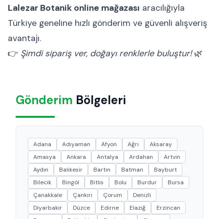
Lalezar Botanik online mağazası
aracılığıyla
Türkiye geneline hızlı gönderim ve güvenli alışveriş
avantajı.
👉
Şimdi sipariş ver, doğayı renklerle buluştur!
🌿
Gönderim
Bölgeleri
Adana
Adıyaman
Afyon
Ağrı
Aksaray
Amasya
Ankara
Antalya
Ardahan
Artvin
Aydın
Balıkesir
Bartın
Batman
Bayburt
Bilecik
Bingöl
Bitlis
Bolu
Burdur
Bursa
Çanakkale
Çankırı
Çorum
Denizli
Diyarbakır
Düzce
Edirne
Elazığ
Erzincan