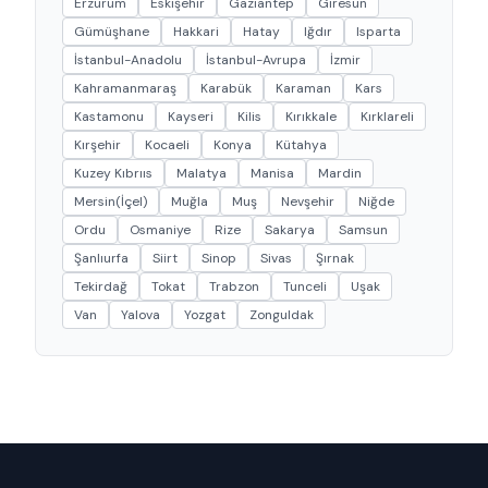
Erzurum
Eskişehir
Gaziantep
Giresun
Gümüşhane
Hakkari
Hatay
Iğdır
Isparta
İstanbul-Anadolu
İstanbul-Avrupa
İzmir
Kahramanmaraş
Karabük
Karaman
Kars
Kastamonu
Kayseri
Kilis
Kırıkkale
Kırklareli
Kırşehir
Kocaeli
Konya
Kütahya
Kuzey Kıbrııs
Malatya
Manisa
Mardin
Mersin(İçel)
Muğla
Muş
Nevşehir
Niğde
Ordu
Osmaniye
Rize
Sakarya
Samsun
Şanlıurfa
Siirt
Sinop
Sivas
Şırnak
Tekirdağ
Tokat
Trabzon
Tunceli
Uşak
Van
Yalova
Yozgat
Zonguldak