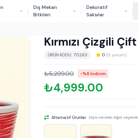
an
Dış Mekan
Dekoratif
Bitkileri
Saksılar
Kırmızı Çizgili Çif
ÜRÜN KODU: 70263
0
(0 yorum)
₺5,299.00
-%6 İndirim
₺4,999.00
Alternatif Ürünler
(Aynı serideki diğer seçenek