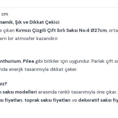
0 cm
inamik, Şık ve Dikkat Çekici
ne çıkan
Kırmızı Çizgili Çift Sırlı Saksı No:4 Ø27cm
, ort
ern bir atmosfer kazandırır.
nthurium
,
Pilea
gibi bitkiler için uygundur. Parlak çift 
nda enerjik tasarımıyla dikkat çeker.
niz?
lı saksı modelleri
arasında renkli tasarımıyla öne çıkar
sı fiyatları
,
toprak saksı fiyatları
ve
dekoratif saksı fiy