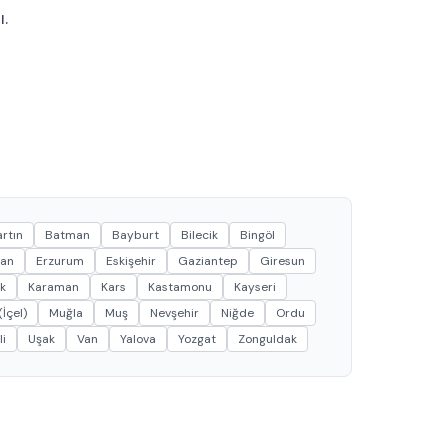
ı.
rtın
Batman
Bayburt
Bilecik
Bingöl
can
Erzurum
Eskişehir
Gaziantep
Giresun
k
Karaman
Kars
Kastamonu
Kayseri
İçel)
Muğla
Muş
Nevşehir
Niğde
Ordu
li
Uşak
Van
Yalova
Yozgat
Zonguldak