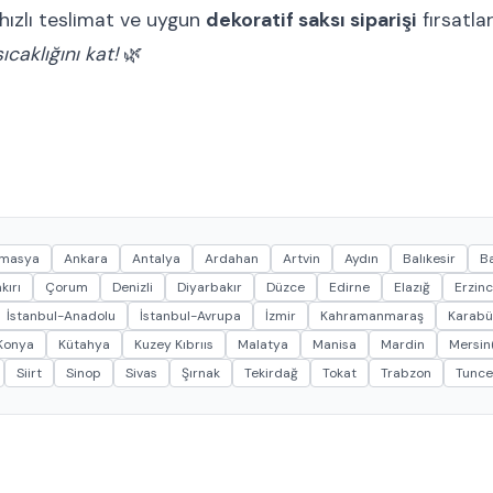
 hızlı teslimat ve uygun
dekoratif saksı siparişi
fırsatlar
caklığını kat!
🌿
masya
Ankara
Antalya
Ardahan
Artvin
Aydın
Balıkesir
Ba
kırı
Çorum
Denizli
Diyarbakır
Düzce
Edirne
Elazığ
Erzin
İstanbul-Anadolu
İstanbul-Avrupa
İzmir
Kahramanmaraş
Karabü
Konya
Kütahya
Kuzey Kıbrııs
Malatya
Manisa
Mardin
Mersin(
Siirt
Sinop
Sivas
Şırnak
Tekirdağ
Tokat
Trabzon
Tunce