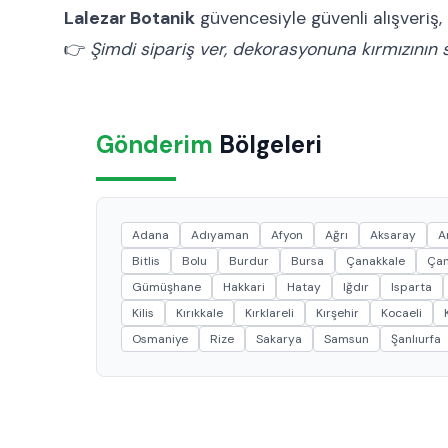
Lalezar Botanik
güvencesiyle güvenli alışveriş,
👉
Şimdi sipariş ver, dekorasyonuna kırmızının sı
Gönderim
Bölgeleri
Adana
Adıyaman
Afyon
Ağrı
Aksaray
A
Bitlis
Bolu
Burdur
Bursa
Çanakkale
Çan
Gümüşhane
Hakkari
Hatay
Iğdır
Isparta
Kilis
Kırıkkale
Kırklareli
Kırşehir
Kocaeli
Osmaniye
Rize
Sakarya
Samsun
Şanlıurfa