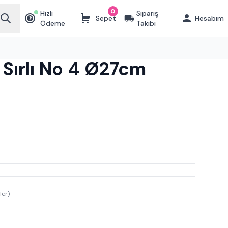
0
Hızlı
Sipariş
Sepet
Hesabım
₺
Ödeme
Takibi
t Sırlı No 4 Ø27cm
ler)