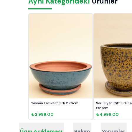
Aynı Kategorideki
Ürünler
Yayvan Lacivert Sırlı Ø26cm
Sarı Siyah Çift Sırlı S
Ø27cm
₺2,999.00
₺4,999.00
Ürün Açıklaması
Bakım
Yorumlar