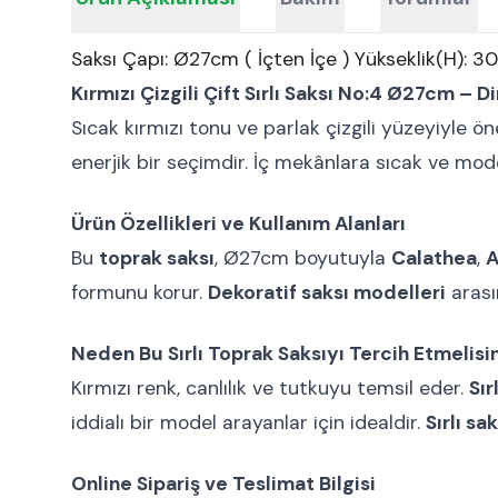
Saksı Çapı: Ø27cm ( İçten İçe ) Yükseklik(H): 3
Kırmızı Çizgili Çift Sırlı Saksı No:4 Ø27cm – D
Sıcak kırmızı tonu ve parlak çizgili yüzeyiyle ö
enerjik bir seçimdir. İç mekânlara sıcak ve mod
Ürün Özellikleri ve Kullanım Alanları
Bu
toprak saksı
, Ø27cm boyutuyla
Calathea
,
A
formunu korur.
Dekoratif saksı modelleri
arası
Neden Bu Sırlı Toprak Saksıyı Tercih Etmelisi
Kırmızı renk, canlılık ve tutkuyu temsil eder.
Sır
iddialı bir model arayanlar için idealdir.
Sırlı sak
Online Sipariş ve Teslimat Bilgisi