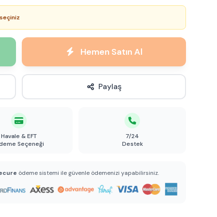
seçiniz
Hemen Satın Al
Paylaş
Havale & EFT
7/24
deme Seçeneği
Destek
ecure
ödeme sistemi ile güvenle ödemenizi yapabilirsiniz.