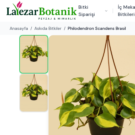
Bitki
İç Mek
Siparişi
Bitkileri
Anasayfa
/
Askıda Bitkiler
/
Philodendron Scandens Brasil