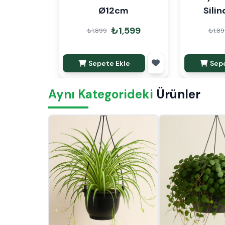
Ø12cm
Sili
₺1,599
₺1,899
₺1,89
Sepete Ekle
Sepe
Aynı Kategorideki
Ürünler