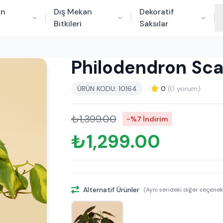
an
Dış Mekan
Dekoratif
Bitkileri
Saksılar
Philodendron Sca
ÜRÜN KODU: 10164
0
(0 yorum)
₺1,399.00
-%7 İndirim
₺1,299.00
Alternatif Ürünler
(Aynı serideki diğer seçenek