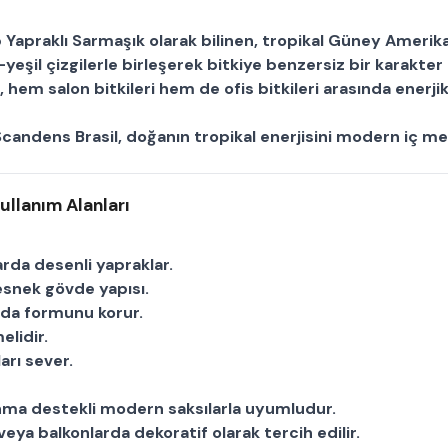
p Yapraklı Sarmaşık
olarak bilinen, tropikal Güney Amerika
-yeşil çizgilerle birleşerek bitkiye benzersiz bir karakter 
r, hem
salon bitkileri
hem de
ofis bitkileri
arasında enerjik
candens Brasil
, doğanın tropikal enerjisini modern iç mek
ullanım Alanları
arda desenli yapraklar.
esnek gövde yapısı.
a da formunu korur.
elidir.
arı sever.
anma destekli modern saksılarla uyumludur.
 veya balkonlarda dekoratif olarak tercih edilir.