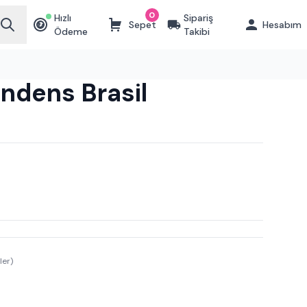
0
Hızlı
Sipariş
Sepet
Hesabım
₺
Ödeme
Takibi
ndens Brasil
ler)