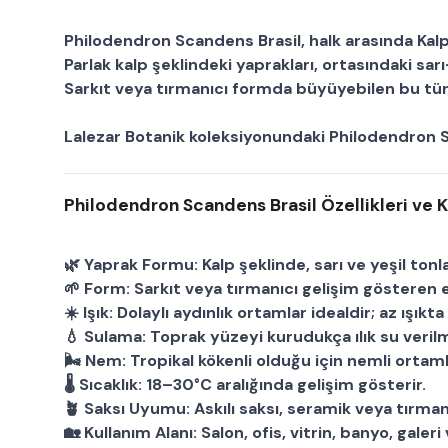
Philodendron Scandens Brasil
, halk arasında
Kal
Parlak kalp şeklindeki yaprakları, ortasındaki sarı
Sarkıt veya tırmanıcı formda büyüyebilen bu tü
Lalezar Botanik
koleksiyonundaki
Philodendron S
Philodendron Scandens Brasil Özellikleri ve K
🌿
Yaprak Formu:
Kalp şeklinde, sarı ve yeşil tonl
🌱
Form:
Sarkıt veya tırmanıcı gelişim gösteren 
☀️
Işık:
Dolaylı aydınlık ortamlar idealdir; az ışıkt
💧
Sulama:
Toprak yüzeyi kurudukça ılık su verilm
🌬
Nem:
Tropikal kökenli olduğu için nemli ortaml
🌡
Sıcaklık:
18–30°C aralığında gelişim gösterir.
🪴
Saksı Uyumu:
Askılı saksı, seramik veya tırm
🏡
Kullanım Alanı:
Salon, ofis, vitrin, banyo, galeri