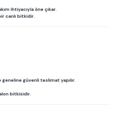
kım ihtiyacıyla öne çıkar.
bir
canlı bitki
dir.
 geneline güvenli teslimat yapılır.
alon bitkisi
dir.