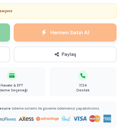
seçiniz
Hemen Satın Al
Paylaş
Havale & EFT
7/24
deme Seçeneği
Destek
ecure
ödeme sistemi ile güvenle ödemenizi yapabilirsiniz.