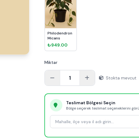
Philodendron
Micans
₺949.00
Miktar
1
Stokta mevcut
Teslimat Bölgesi Seçin
Bölge seçerek teslimat seçeneklerini gör