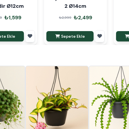
ndir Ø12cm
2 Ø14cm
₺1,599
₺2,499
9
₺2,999
te Ekle
Sepete Ekle