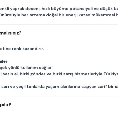
nkli yaprak deseni, hızlı büyüme potansiyeli ve düşük ba
rünümüyle her ortama doğal bir enerji katan mükemmel 
malısınız?
et ve renk kazandırır.
iler.
ok yönlü kullanım sağlar.
i satın al
,
bitki gönder
ve
bitki satış
hizmetleriyle Türkiye
i sarı ve yeşil tonlarda yaşam alanlarına taşıyan zarif bir
s
pılır?