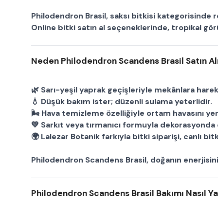
Philodendron Brasil
,
saksı bitkisi
kategorisinde re
Online bitki satın al
seçeneklerinde, tropikal gö
Neden Philodendron Scandens Brasil Satın Al
🌿 Sarı-yeşil yaprak geçişleriyle mekânlara harek
💧 Düşük bakım ister; düzenli sulama yeterlidir.
🌬 Hava temizleme özelliğiyle ortam havasını yen
💚 Sarkıt veya tırmanıcı formuyla dekorasyonda ç
🌍
Lalezar Botanik
farkıyla
bitki siparişi
,
canlı bitk
Philodendron Scandens Brasil
, doğanın enerjisin
Philodendron Scandens Brasil Bakımı Nasıl Ya