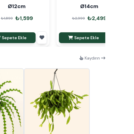
Ø12cm
Ø14cm
₺1,599
₺2,499
₺1,899
₺2,999
Sepete Ekle
Sepete Ekle
Kaydırın