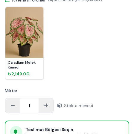
Caladium Melek
Kanadı
₺2,149.00
Miktar
1
Stokta mevcut
Teslimat Bölgesi Seçin