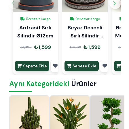
Ücretsiz Kargo
Ücretsiz Kargo
Üc
Antrasit Sırlı
Beyaz Desenli
Beyaz
Silindir Ø12cm
Sırlı Silindir
Ø12cm
₺1,599
₺1,599
₺1,899
₺1,899
₺2,99
Sepete Ekle
Sepete Ekle
Sep
Aynı Kategorideki
Ürünler