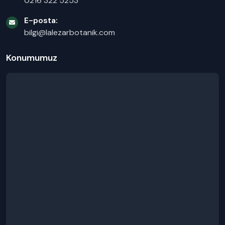
0216 322 5253
E-posta:
bilgi@lalezarbotanik.com
Konumumuz