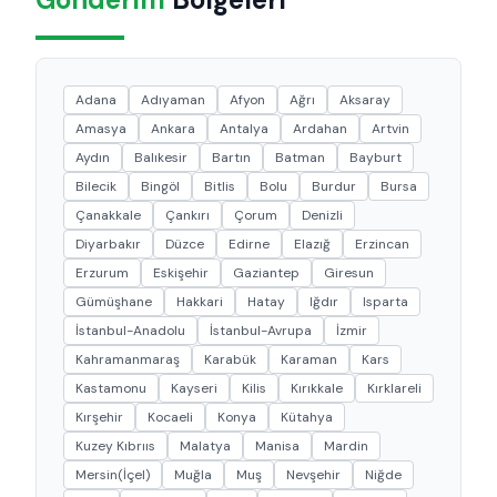
Adana
Adıyaman
Afyon
Ağrı
Aksaray
Amasya
Ankara
Antalya
Ardahan
Artvin
Aydın
Balıkesir
Bartın
Batman
Bayburt
Bilecik
Bingöl
Bitlis
Bolu
Burdur
Bursa
Çanakkale
Çankırı
Çorum
Denizli
Diyarbakır
Düzce
Edirne
Elazığ
Erzincan
Erzurum
Eskişehir
Gaziantep
Giresun
Gümüşhane
Hakkari
Hatay
Iğdır
Isparta
İstanbul-Anadolu
İstanbul-Avrupa
İzmir
Kahramanmaraş
Karabük
Karaman
Kars
Kastamonu
Kayseri
Kilis
Kırıkkale
Kırklareli
Kırşehir
Kocaeli
Konya
Kütahya
Kuzey Kıbrııs
Malatya
Manisa
Mardin
Mersin(İçel)
Muğla
Muş
Nevşehir
Niğde