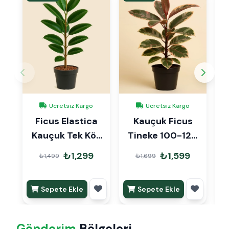
Ücretsiz Kargo
Ücretsiz Kargo
Ficus Elastica
Kauçuk Ficus
Kauçuk Tek Kök
Tineke 100-120
80cm
cm
₺1,299
₺1,599
₺1,499
₺1,699
Sepete Ekle
Sepete Ekle
Gönderim
Bölgeleri