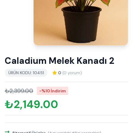
Caladium Melek Kanadı 2
ÜRÜN KODU: 10451
0
(0 yorum)
₺2,399.00
-%10 İndirim
₺2,149.00
Alternatif Ürünler
(Aynı serideki diğer seçenekler)