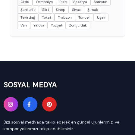
Ordu
Osmaniye
Rize
Sakarya
Samsun
Şanlıurfa
Siirt
Sinop
Sivas
Şırnak
Tekirdağ
Tokat
Trabzon
Tunceli
Uşak
Van
Yalova
Yozgat
Zonguldak
SOSYAL MEDYA
Bizi sosyal medyada takip ederek en güncel ürünlerimizi ve
kampanyalarımızı takip edebilirsiniz.