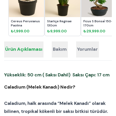
Cereus Peruvianus
Starliçe Reginae
Ficus S Bonsai̇ 150-
Paolina
130cm
170cm
₺1,999.00
₺9,999.00
₺29,999.00
Ürün Açıklaması
Bakım
Yorumlar
Yükseklik: 50 cm ( Saksı Dahil) Saksı Çapı: 17 cm
Caladium (Melek Kanadı) Nedir?
Caladium
, halk arasında “
Melek Kanadı
” olarak
bilinen, tropikal kökenli bir
saksı bitkisi
türüdür.