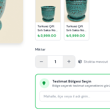
Turkuaz Çift
Turkuaz Çift
Sırlı Saksı No 2
Sırlı Saksı No 6
Ø20cm
Ø35cm
₺3,999.00
₺5,999.00
Miktar
1
Stokta mevcut
Teslimat Bölgesi Seçin
Bölge seçerek teslimat seçeneklerini gör