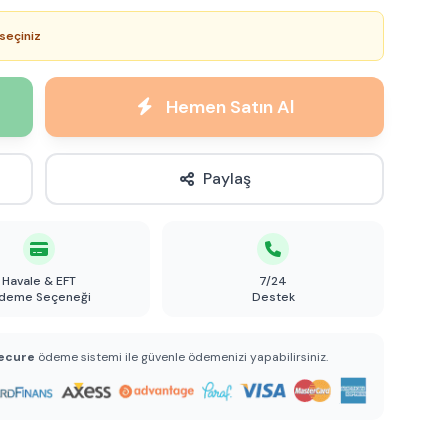
seçiniz
Hemen Satın Al
Paylaş
Havale & EFT
7/24
deme Seçeneği
Destek
ecure
ödeme sistemi ile güvenle ödemenizi yapabilirsiniz.