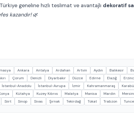
Türkiye geneline hızlı teslimat ve avantajlı
dekoratif sak
efes kazandır!
🌿
masya
Ankara
Antalya
Ardahan
Artvin
Aydın
Balıkesir
Ba
kırı
Çorum
Denizli
Diyarbakır
Düzce
Edirne
Elazığ
Erzin
İstanbul-Anadolu
İstanbul-Avrupa
İzmir
Kahramanmaraş
Karabü
Konya
Kütahya
Kuzey Kıbrııs
Malatya
Manisa
Mardin
Mersin(
Siirt
Sinop
Sivas
Şırnak
Tekirdağ
Tokat
Trabzon
Tunce