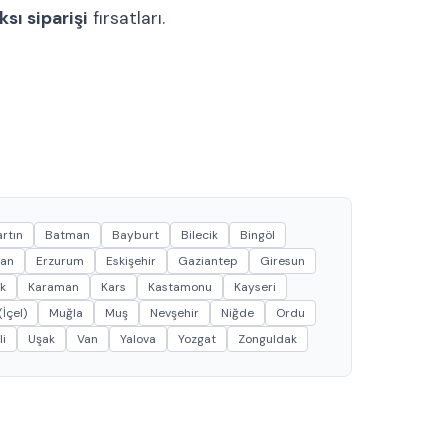
sı siparişi
fırsatları.
rtın
Batman
Bayburt
Bilecik
Bingöl
can
Erzurum
Eskişehir
Gaziantep
Giresun
k
Karaman
Kars
Kastamonu
Kayseri
İçel)
Muğla
Muş
Nevşehir
Niğde
Ordu
li
Uşak
Van
Yalova
Yozgat
Zonguldak