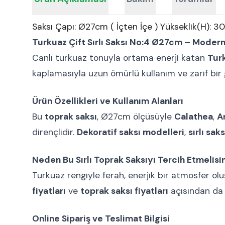
Saksı Çapı: Ø27cm ( İçten İçe ) Yükseklik(H): 3
Turkuaz Çift Sırlı Saksı No:4 Ø27cm – Modern 
Canlı turkuaz tonuyla ortama enerji katan
Turk
kaplamasıyla uzun ömürlü kullanım ve zarif bir
Ürün Özellikleri ve Kullanım Alanları
Bu
toprak saksı
, Ø27cm ölçüsüyle
Calathea
,
A
dirençlidir.
Dekoratif saksı modelleri
,
sırlı sak
Neden Bu Sırlı Toprak Saksıyı Tercih Etmelisi
Turkuaz rengiyle ferah, enerjik bir atmosfer olu
fiyatları
ve
toprak saksı fiyatları
açısından da 
Online Sipariş ve Teslimat Bilgisi