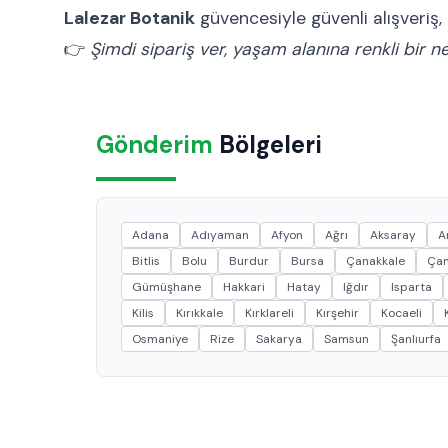
Lalezar Botanik
güvencesiyle güvenli alışveriş, 
👉
Şimdi sipariş ver, yaşam alanına renkli bir n
Gönderim
Bölgeleri
Adana
Adıyaman
Afyon
Ağrı
Aksaray
A
Bitlis
Bolu
Burdur
Bursa
Çanakkale
Çan
Gümüşhane
Hakkari
Hatay
Iğdır
Isparta
Kilis
Kırıkkale
Kırklareli
Kırşehir
Kocaeli
Osmaniye
Rize
Sakarya
Samsun
Şanlıurfa