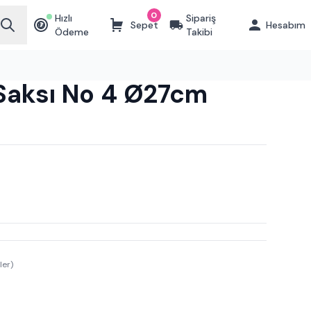
0
Hızlı
Sipariş
Sepet
Hesabım
₺
Ödeme
Takibi
ı Saksı No 4 Ø27cm
ler)