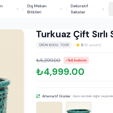
an
Dış Mekan
Dekoratif
Bitkileri
Saksılar
Turkuaz Çift Sırl
ÜRÜN KODU: 70311
0
(0 yorum)
₺5,299.00
-%6 İndirim
₺4,999.00
Alternatif Ürünler
(Aynı serideki diğer seçenek