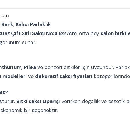
0 cm
Renk, Kalıcı Parlaklık
uaz Çift Sırlı Saksı No:4 Ø27cm
, orta boy
salon bitkile
 görünüm sunar.
nthurium
,
Pilea
ve benzeri bitkiler için uygundur. Parlak
sı modelleri
ve
dekoratif saksı fiyatları
kategorilerinde
niz?
şturur.
Bitki saksı siparişi
verirken doğallık ve estetik ar
ekonomik bir seçenektir.