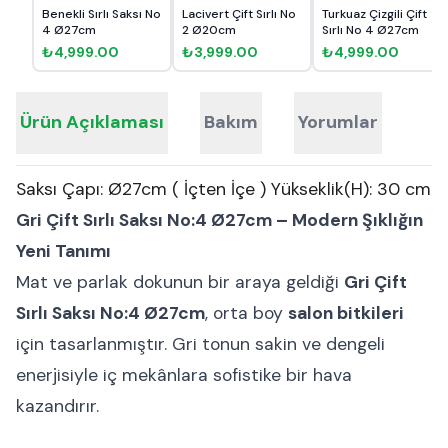
Benekli Sırlı Saksı No
Lacivert Çift Sırlı No
Turkuaz Çizgili Çift
4 Ø27cm
2 Ø20cm
Sırlı No 4 Ø27cm
₺4,999.00
₺3,999.00
₺4,999.00
Ürün Açıklaması
Bakım
Yorumlar
Saksı Çapı: Ø27cm ( İçten İçe ) Yükseklik(H): 30 cm
Gri Çift Sırlı Saksı No:4 Ø27cm – Modern Şıklığın
Yeni Tanımı
Mat ve parlak dokunun bir araya geldiği
Gri Çift
Sırlı Saksı No:4 Ø27cm
, orta boy
salon bitkileri
için tasarlanmıştır. Gri tonun sakin ve dengeli
enerjisiyle iç mekânlara sofistike bir hava
kazandırır.