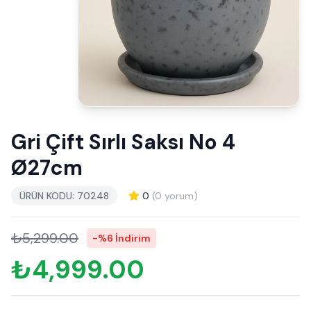
Gri Çift Sırlı Saksı No 4
Ø27cm
ÜRÜN KODU: 70248
0
(0 yorum)
₺5,299.00
-%6 İndirim
₺4,999.00