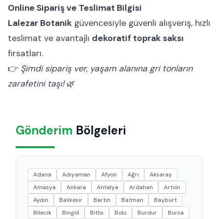
Online Sipariş ve Teslimat Bilgisi
Lalezar Botanik
güvencesiyle güvenli alışveriş, hızlı
teslimat ve avantajlı
dekoratif toprak saksı
fırsatları.
👉
Şimdi sipariş ver, yaşam alanına gri tonların
zarafetini taşı!
🌿
Gönderim
Bölgeleri
Adana
Adıyaman
Afyon
Ağrı
Aksaray
Amasya
Ankara
Antalya
Ardahan
Artvin
Aydın
Balıkesir
Bartın
Batman
Bayburt
Bilecik
Bingöl
Bitlis
Bolu
Burdur
Bursa