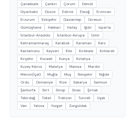
Çanakkale
Çankırı
Çorum
Denizli
Diyarbakır
Düzce
Edirne
Elazığ
Erzincan
Erzurum
Eskişehir
Gaziantep
Giresun
Gümüşhane
Hakkari
Hatay
Iğdır
Isparta
İstanbul-Anadolu
İstanbul-Avrupa
İzmir
Kahramanmaraş
Karabük
Karaman
Kars
Kastamonu
Kayseri
Kilis
Kırıkkale
Kırklareli
Kırşehir
Kocaeli
Konya
Kütahya
Kuzey Kıbrııs
Malatya
Manisa
Mardin
Mersin(İçel)
Muğla
Muş
Nevşehir
Niğde
Ordu
Osmaniye
Rize
Sakarya
Samsun
Şanlıurfa
Siirt
Sinop
Sivas
Şırnak
Tekirdağ
Tokat
Trabzon
Tunceli
Uşak
Van
Yalova
Yozgat
Zonguldak