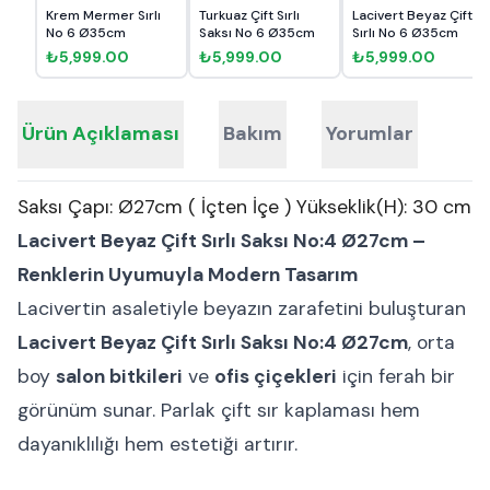
Krem Mermer Sırlı
Turkuaz Çift Sırlı
Lacivert Beyaz Çift
No 6 Ø35cm
Saksı No 6 Ø35cm
Sırlı No 6 Ø35cm
₺5,999.00
₺5,999.00
₺5,999.00
Ürün Açıklaması
Bakım
Yorumlar
Saksı Çapı: Ø27cm ( İçten İçe ) Yükseklik(H): 30 cm
Lacivert Beyaz Çift Sırlı Saksı No:4 Ø27cm –
Renklerin Uyumuyla Modern Tasarım
Lacivertin asaletiyle beyazın zarafetini buluşturan
Lacivert Beyaz Çift Sırlı Saksı No:4 Ø27cm
, orta
boy
salon bitkileri
ve
ofis çiçekleri
için ferah bir
görünüm sunar. Parlak çift sır kaplaması hem
dayanıklılığı hem estetiği artırır.