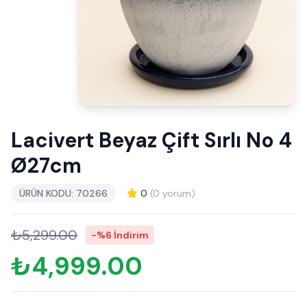
Lacivert Beyaz Çift Sırlı No 4
Ø27cm
ÜRÜN KODU: 70266
0
(0 yorum)
₺5,299.00
-%6 İndirim
₺4,999.00