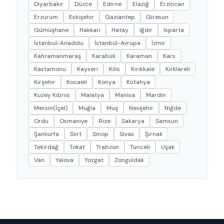
Diyarbakır
Düzce
Edirne
Elazığ
Erzincan
Erzurum
Eskişehir
Gaziantep
Giresun
Gümüşhane
Hakkari
Hatay
Iğdır
Isparta
İstanbul-Anadolu
İstanbul-Avrupa
İzmir
Kahramanmaraş
Karabük
Karaman
Kars
Kastamonu
Kayseri
Kilis
Kırıkkale
Kırklareli
Kırşehir
Kocaeli
Konya
Kütahya
Kuzey Kıbrııs
Malatya
Manisa
Mardin
Mersin(İçel)
Muğla
Muş
Nevşehir
Niğde
Ordu
Osmaniye
Rize
Sakarya
Samsun
Şanlıurfa
Siirt
Sinop
Sivas
Şırnak
Tekirdağ
Tokat
Trabzon
Tunceli
Uşak
Van
Yalova
Yozgat
Zonguldak