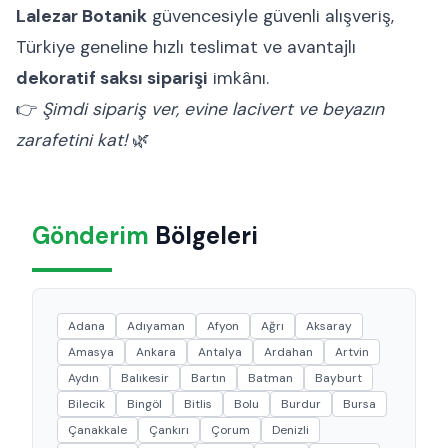
Lalezar Botanik
güvencesiyle güvenli alışveriş,
Türkiye geneline hızlı teslimat ve avantajlı
dekoratif saksı siparişi
imkânı.
👉
Şimdi sipariş ver, evine lacivert ve beyazın
zarafetini kat!
🌿
Gönderim
Bölgeleri
Adana
Adıyaman
Afyon
Ağrı
Aksaray
Amasya
Ankara
Antalya
Ardahan
Artvin
Aydın
Balıkesir
Bartın
Batman
Bayburt
Bilecik
Bingöl
Bitlis
Bolu
Burdur
Bursa
Çanakkale
Çankırı
Çorum
Denizli