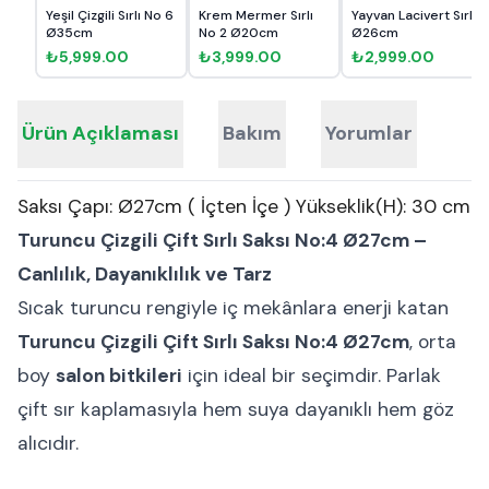
Yeşil Çizgili Sırlı No 6
Krem Mermer Sırlı
Yayvan Lacivert Sırlı
Ø35cm
No 2 Ø20cm
Ø26cm
₺5,999.00
₺3,999.00
₺2,999.00
Ürün Açıklaması
Bakım
Yorumlar
Saksı Çapı: Ø27cm ( İçten İçe ) Yükseklik(H): 30 cm
Turuncu Çizgili Çift Sırlı Saksı No:4 Ø27cm –
Canlılık, Dayanıklılık ve Tarz
Sıcak turuncu rengiyle iç mekânlara enerji katan
Turuncu Çizgili Çift Sırlı Saksı No:4 Ø27cm
, orta
boy
salon bitkileri
için ideal bir seçimdir. Parlak
çift sır kaplamasıyla hem suya dayanıklı hem göz
alıcıdır.