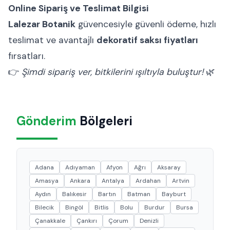
Online Sipariş ve Teslimat Bilgisi
Lalezar Botanik
güvencesiyle güvenli ödeme, hızlı
teslimat ve avantajlı
dekoratif saksı fiyatları
fırsatları.
👉
Şimdi sipariş ver, bitkilerini ışıltıyla buluştur!
🌿
Gönderim
Bölgeleri
Adana
Adıyaman
Afyon
Ağrı
Aksaray
Amasya
Ankara
Antalya
Ardahan
Artvin
Aydın
Balıkesir
Bartın
Batman
Bayburt
Bilecik
Bingöl
Bitlis
Bolu
Burdur
Bursa
Çanakkale
Çankırı
Çorum
Denizli