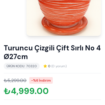
Turuncu Çizgili Çift Sırlı No 4
Ø27cm
ÜRÜN KODU: 70320
0
(0 yorum)
₺5,299.00
-%6 İndirim
₺4,999.00