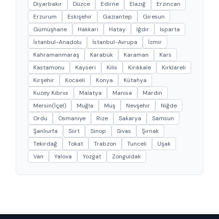
Diyarbakır
Düzce
Edirne
Elazığ
Erzincan
Erzurum
Eskişehir
Gaziantep
Giresun
Gümüşhane
Hakkari
Hatay
Iğdır
Isparta
İstanbul-Anadolu
İstanbul-Avrupa
İzmir
Kahramanmaraş
Karabük
Karaman
Kars
Kastamonu
Kayseri
Kilis
Kırıkkale
Kırklareli
Kırşehir
Kocaeli
Konya
Kütahya
Kuzey Kıbrııs
Malatya
Manisa
Mardin
Mersin(İçel)
Muğla
Muş
Nevşehir
Niğde
Ordu
Osmaniye
Rize
Sakarya
Samsun
Şanlıurfa
Siirt
Sinop
Sivas
Şırnak
Tekirdağ
Tokat
Trabzon
Tunceli
Uşak
Van
Yalova
Yozgat
Zonguldak