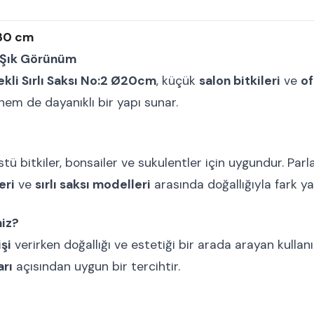
 30 cm
, Şık Görünüm
kli Sırlı Saksı No:2 Ø20cm
, küçük
salon bitkileri
ve
of
em de dayanıklı bir yapı sunar.
 bitkiler, bonsailer ve sukulentler için uygundur. Parla
eri
ve
sırlı saksı modelleri
arasında doğallığıyla fark yar
niz?
işi
verirken doğallığı ve estetiği bir arada arayan kullan
arı
açısından uygun bir tercihtir.