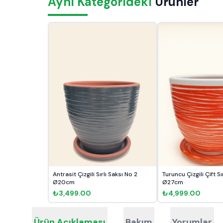
Aynı Kategorideki
Ürünler
Antrasit Çizgili Sırlı Saksı No 2
Turuncu Çizgili Çift Sı
Ø20cm
Ø27cm
₺3,499.00
₺4,999.00
Ürün Açıklaması
Bakım
Yorumlar