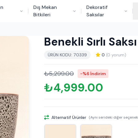
an
Dış Mekan
Dekoratif
Bitkileri
Saksılar
Benekli Sırlı Sak
ÜRÜN KODU: 70339
0
(0 yorum)
₺5,299.00
-%6 İndirim
₺4,999.00
Alternatif Ürünler
(Aynı serideki diğer seçenek