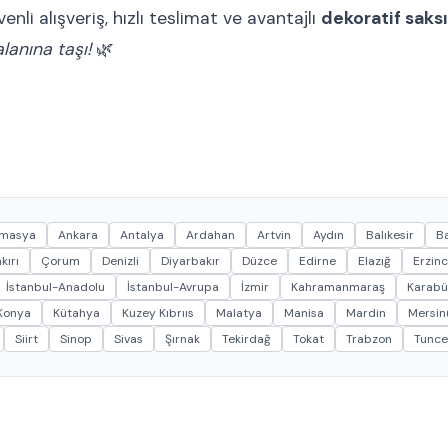
nli alışveriş, hızlı teslimat ve avantajlı
dekoratif saksı
lanına taşı!
🌿
masya
Ankara
Antalya
Ardahan
Artvin
Aydın
Balıkesir
Ba
kırı
Çorum
Denizli
Diyarbakır
Düzce
Edirne
Elazığ
Erzin
İstanbul-Anadolu
İstanbul-Avrupa
İzmir
Kahramanmaraş
Karabü
Konya
Kütahya
Kuzey Kıbrııs
Malatya
Manisa
Mardin
Mersin(
Siirt
Sinop
Sivas
Şırnak
Tekirdağ
Tokat
Trabzon
Tunce