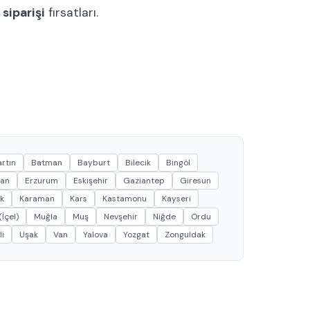
 siparişi
fırsatları.
rtın
Batman
Bayburt
Bilecik
Bingöl
can
Erzurum
Eskişehir
Gaziantep
Giresun
k
Karaman
Kars
Kastamonu
Kayseri
İçel)
Muğla
Muş
Nevşehir
Niğde
Ordu
li
Uşak
Van
Yalova
Yozgat
Zonguldak