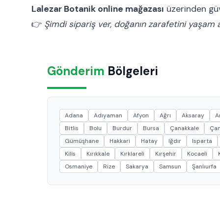
Lalezar Botanik online mağazası
üzerinden güve
👉
Şimdi sipariş ver, doğanın zarafetini yaşam a
Gönderim
Bölgeleri
Adana
Adıyaman
Afyon
Ağrı
Aksaray
A
Bitlis
Bolu
Burdur
Bursa
Çanakkale
Çan
Gümüşhane
Hakkari
Hatay
Iğdır
Isparta
Kilis
Kırıkkale
Kırklareli
Kırşehir
Kocaeli
Osmaniye
Rize
Sakarya
Samsun
Şanlıurfa