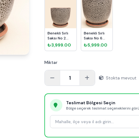
Benekli Sırlı
Benekli Sırlı
Saksı No 2
Saksı No 6
Ø20cm
Ø35cm
₺3,999.00
₺5,999.00
Miktar
1
Stokta mevcut
Teslimat Bölgesi Seçin
Bölge seçerek teslimat seçeneklerini gör