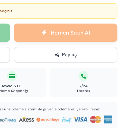
seçiniz
Hemen Satın Al
Paylaş
Havale & EFT
7/24
deme Seçeneği
Destek
ecure
ödeme sistemi ile güvenle ödemenizi yapabilirsiniz.