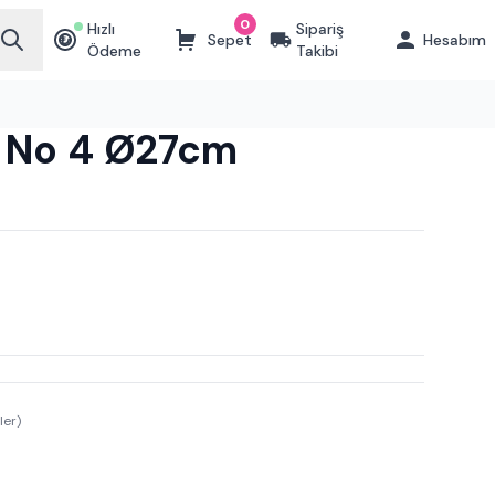
0
Hızlı
Sipariş
Sepet
Hesabım
₺
Ödeme
Takibi
sı No 4 Ø27cm
ler)