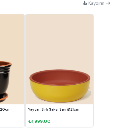
Kaydırın
Sırlı Saksı No 2 Ø20cm
Yayvan Sırlı Saksı Sarı Ø21cm
₺1,999.00