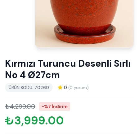
Kırmızı Turuncu Desenli Sırlı
No 4 Ø27cm
ÜRÜN KODU: 70260
0
(0 yorum)
₺4,299.00
-%7 İndirim
₺3,999.00