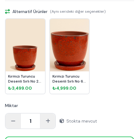
Alternatif Ürünler
(Aynı serideki diğer seçenekler)
Kırmızı Turuncu
Kırmızı Turuncu
Desenli Sırlı No 2
Desenli Sırlı No 6
Ø20cm
Ø35cm
₺3,499.00
₺4,999.00
Miktar
1
Stokta mevcut