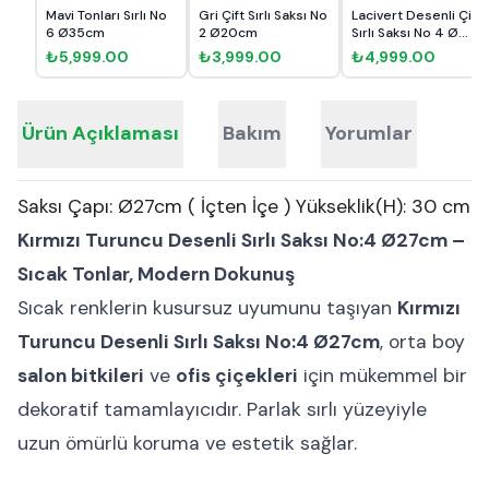
Mavi Tonları Sırlı No
Gri Çift Sırlı Saksı No
Lacivert Desenli Çift
6 Ø35cm
2 Ø20cm
Sırlı Saksı No 4 Ø...
₺5,999.00
₺3,999.00
₺4,999.00
Ürün Açıklaması
Bakım
Yorumlar
Saksı Çapı: Ø27cm ( İçten İçe ) Yükseklik(H): 30 cm
Kırmızı Turuncu Desenli Sırlı Saksı No:4 Ø27cm –
Sıcak Tonlar, Modern Dokunuş
Sıcak renklerin kusursuz uyumunu taşıyan
Kırmızı
Turuncu Desenli Sırlı Saksı No:4 Ø27cm
, orta boy
salon bitkileri
ve
ofis çiçekleri
için mükemmel bir
dekoratif tamamlayıcıdır. Parlak sırlı yüzeyiyle
uzun ömürlü koruma ve estetik sağlar.