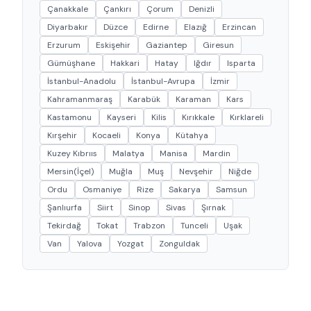
Çanakkale
Çankırı
Çorum
Denizli
Diyarbakır
Düzce
Edirne
Elazığ
Erzincan
Erzurum
Eskişehir
Gaziantep
Giresun
Gümüşhane
Hakkari
Hatay
Iğdır
Isparta
İstanbul-Anadolu
İstanbul-Avrupa
İzmir
Kahramanmaraş
Karabük
Karaman
Kars
Kastamonu
Kayseri
Kilis
Kırıkkale
Kırklareli
Kırşehir
Kocaeli
Konya
Kütahya
Kuzey Kıbrııs
Malatya
Manisa
Mardin
Mersin(İçel)
Muğla
Muş
Nevşehir
Niğde
Ordu
Osmaniye
Rize
Sakarya
Samsun
Şanlıurfa
Siirt
Sinop
Sivas
Şırnak
Tekirdağ
Tokat
Trabzon
Tunceli
Uşak
Van
Yalova
Yozgat
Zonguldak