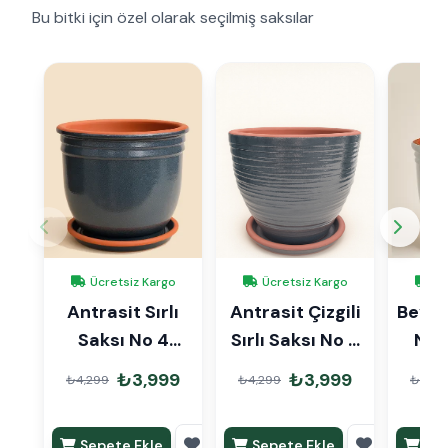
Bu bitki için özel olarak seçilmiş saksılar
Ücretsiz Kargo
Ücretsiz Kargo
Üc
Antrasit Sırlı
Antrasit Çizgili
Beyaz 
Saksı No 4
Sırlı Saksı No 4
Ø27cm
Ø27cm
₺3,999
₺3,999
₺4,299
₺4,299
₺4,29
Sepete Ekle
Sepete Ekle
Sep