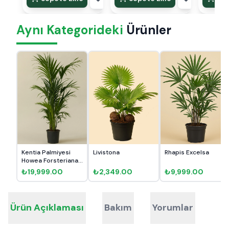
Aynı Kategorideki
Ürünler
Kentia Palmiyesi
Livistona
Rhapis Excelsa
Howea Forsteriana
190cm
₺19,999.00
₺2,349.00
₺9,999.00
Ürün Açıklaması
Bakım
Yorumlar