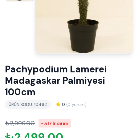
Pachypodium Lamerei
Madagaskar Palmiyesi
100cm
ÜRÜN KODU: 10462
0
(0 yorum)
₺2,999.00
-%17 İndirim
₺2,499.00