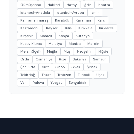
Gümüşhane
Hakkari
Hatay
Iğdır
Isparta
İstanbul-Anadolu
İstanbul-Avrupa
İzmir
Kahramanmaraş
Karabük
Karaman
Kars
Kastamonu
Kayseri
Kilis
Kırıkkale
Kırklareli
Kırşehir
Kocaeli
Konya
Kütahya
Kuzey Kıbrııs
Malatya
Manisa
Mardin
Mersin(İçel)
Muğla
Muş
Nevşehir
Niğde
Ordu
Osmaniye
Rize
Sakarya
Samsun
Şanlıurfa
Siirt
Sinop
Sivas
Şırnak
Tekirdağ
Tokat
Trabzon
Tunceli
Uşak
Van
Yalova
Yozgat
Zonguldak