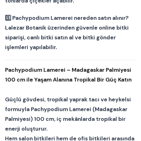
tonlarda çiçekler açabilir.
5️⃣ Pachypodium Lamerei nereden satın alınır?
Lalezar Botanik üzerinden güvenle
online bitki
siparişi
,
canlı bitki satın al
ve
bitki gönder
işlemleri yapılabilir.
Pachypodium Lamerei – Madagaskar Palmiyesi
100 cm ile Yaşam Alanına Tropikal Bir Güç Katın
Güçlü gövdesi, tropikal yaprak tacı ve heykelsi
formuyla
Pachypodium Lamerei (Madagaskar
Palmiyesi) 100 cm
, iç mekânlarda tropikal bir
enerji oluşturur.
Hem
salon bitkileri
hem de
ofis bitkileri
arasında