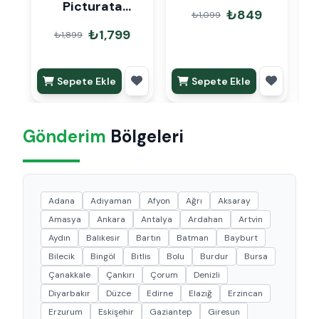
Picturata
₺849
₺1,099
Crimson Dua
₺1,799
₺1,899
Çiçeği
Sepete Ekle
Sepete Ekle
Gönderim
Bölgeleri
Adana
Adıyaman
Afyon
Ağrı
Aksaray
Amasya
Ankara
Antalya
Ardahan
Artvin
Aydın
Balıkesir
Bartın
Batman
Bayburt
Bilecik
Bingöl
Bitlis
Bolu
Burdur
Bursa
Çanakkale
Çankırı
Çorum
Denizli
Diyarbakır
Düzce
Edirne
Elazığ
Erzincan
Erzurum
Eskişehir
Gaziantep
Giresun