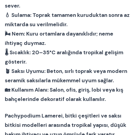
sever.
💧
Sulama:
Toprak tamamen kuruduktan sonra az
miktarda su verilmelidir.
🌬
Nem:
Kuru ortamlara dayanıklıdır; neme
ihtiyaç duymaz.
🌡
Sıcaklık:
20–35°C aralığında tropikal gelişim
gösterir.
🪴
Saksı Uyumu:
Beton, sırlı toprak veya modern
seramik saksılarla mükemmel uyum sağlar.
🏡
Kullanım Alanı:
Salon, ofis, giriş, lobi veya kış
bahçelerinde dekoratif olarak kullanılır.
Pachypodium Lamerei
,
bitki çeşitleri
ve
saksı
bitkisi modelleri
arasında tropikal yapısı, düşük
bakım ihtiyacı ve uzun ömrüyle fark yaratır.