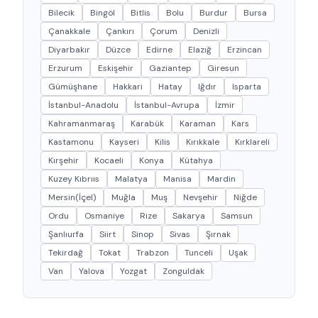
Bilecik
Bingöl
Bitlis
Bolu
Burdur
Bursa
Çanakkale
Çankırı
Çorum
Denizli
Diyarbakır
Düzce
Edirne
Elazığ
Erzincan
Erzurum
Eskişehir
Gaziantep
Giresun
Gümüşhane
Hakkari
Hatay
Iğdır
Isparta
İstanbul-Anadolu
İstanbul-Avrupa
İzmir
Kahramanmaraş
Karabük
Karaman
Kars
Kastamonu
Kayseri
Kilis
Kırıkkale
Kırklareli
Kırşehir
Kocaeli
Konya
Kütahya
Kuzey Kıbrııs
Malatya
Manisa
Mardin
Mersin(İçel)
Muğla
Muş
Nevşehir
Niğde
Ordu
Osmaniye
Rize
Sakarya
Samsun
Şanlıurfa
Siirt
Sinop
Sivas
Şırnak
Tekirdağ
Tokat
Trabzon
Tunceli
Uşak
Van
Yalova
Yozgat
Zonguldak