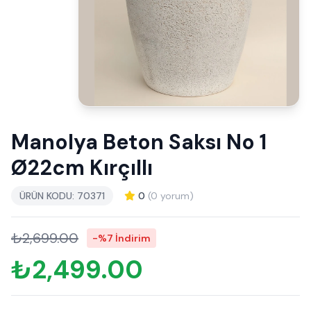
Manolya Beton Saksı No 1
Ø22cm Kırçıllı
ÜRÜN KODU: 70371
0
(0 yorum)
₺2,699.00
-%7 İndirim
₺2,499.00