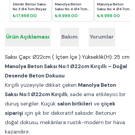
Silindir Beton Saksı
Manolya Beton
Manolya Beton
No 3 Ø47cm Beyaz
Saksı No 4 Ø47cm
Saksı No 4 Ø47cm
Kırçıllı
Beyaz
₺17,999.00
₺9,999.00
₺9,999.00
Ürün Açıklaması
Bakım
Yorumlar
Saksı Çapı: Ø22cm ( İçten İçe ) Yükseklik(H): 25 cm
Manolya Beton Saksı No:1 Ø22cm Kırçıllı – Doğal
Desende Beton Dokusu
Kırçıllı yüzeyiyle dikkat çeken
Manolya Beton
Saksı No:1 Ø22cm Kırçıllı
, sade ama etkileyici bir
duruş sergiler. Küçük
salon bitkileri
ve
çiçek
siparişi
için şık bir dekoratif saksıdır. Betonun
doğal dokusu, mekânlara rustik-modern bir hava
kazandırır.