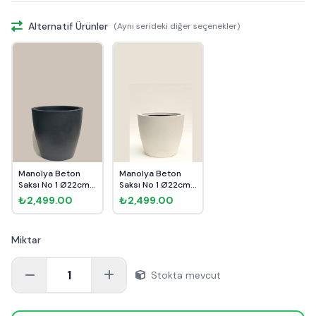
Alternatif Ürünler
(Aynı serideki diğer seçenekler)
Manolya Beton
Manolya Beton
Saksı No 1 Ø22cm
Saksı No 1 Ø22cm
Antrasit
Beyaz
₺2,499.00
₺2,499.00
Miktar
1
Stokta mevcut