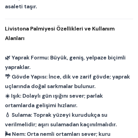
asaleti
taşır.
Livistona Palmiyesi Özellikleri ve Kullanım
Alanları
🌿
Yaprak Formu:
Büyük, geniş, yelpaze biçimli
yapraklar.
🌴
Gövde Yapısı:
İnce, dik ve zarif gövde; yaprak
uçlarında doğal sarkmalar bulunur.
☀️
Işık:
Dolaylı gün ışığını sever; parlak
ortamlarda gelişimi hızlanır.
💧
Sulama:
Toprak yüzeyi kurudukça su
verilmelidir; aşırı sulamadan kaçınılmalıdır.
🌬
Nem:
Orta nemli ortamları sever; kuru