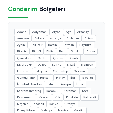
Gönderim
Bölgeleri
Adana
Adıyaman
Afyon
Ağrı
Aksaray
Amasya
Ankara
Antalya
Ardahan
Artvin
Aydın
Balıkesir
Bartın
Batman
Bayburt
Bilecik
Bingöl
Bitlis
Bolu
Burdur
Bursa
Çanakkale
Çankırı
Çorum
Denizli
Diyarbakır
Düzce
Edirne
Elazığ
Erzincan
Erzurum
Eskişehir
Gaziantep
Giresun
Gümüşhane
Hakkari
Hatay
Iğdır
Isparta
İstanbul-Anadolu
İstanbul-Avrupa
İzmir
Kahramanmaraş
Karabük
Karaman
Kars
Kastamonu
Kayseri
Kilis
Kırıkkale
Kırklareli
Kırşehir
Kocaeli
Konya
Kütahya
Kuzey Kıbrııs
Malatya
Manisa
Mardin