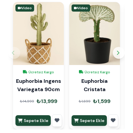
Video
Video
Ücretsiz Kargo
Ücretsiz Kargo
Euphorbia Ingens
Euphorbia
C
Variegata 90cm
Cristata
₺13,999
₺1,599
₺14,999
₺1,699
Sepete Ekle
Sepete Ekle