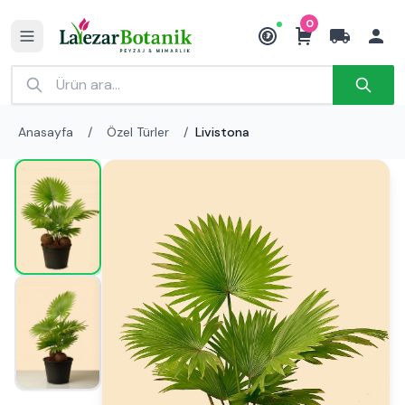
0
₺
Anasayfa
/
Özel Türler
/
Livistona