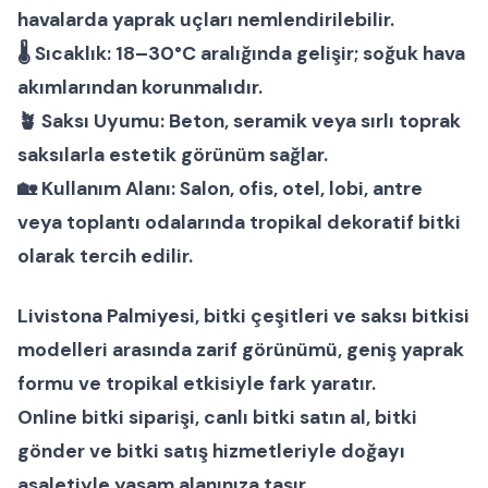
havalarda yaprak uçları nemlendirilebilir.
🌡
Sıcaklık:
18–30°C aralığında gelişir; soğuk hava
akımlarından korunmalıdır.
🪴
Saksı Uyumu:
Beton, seramik veya sırlı toprak
saksılarla estetik görünüm sağlar.
🏡
Kullanım Alanı:
Salon, ofis, otel, lobi, antre
veya toplantı odalarında tropikal dekoratif bitki
olarak tercih edilir.
Livistona Palmiyesi
,
bitki çeşitleri
ve
saksı bitkisi
modelleri
arasında zarif görünümü, geniş yaprak
formu ve tropikal etkisiyle fark yaratır.
Online bitki siparişi
,
canlı bitki satın al
,
bitki
gönder
ve
bitki satış
hizmetleriyle doğayı
asaletiyle yaşam alanınıza taşır.