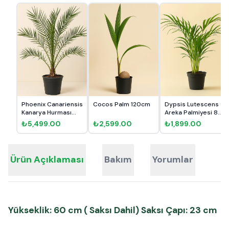
Phoenix Canariensis
Cocos Palm 120cm
Dypsis Lutescens
Kanarya Hurması
Areka Palmiyesi 80-
150c...
90cm...
₺5,499.00
₺2,599.00
₺1,899.00
Ürün Açıklaması
Bakım
Yorumlar
Yükseklik: 60 cm ( Saksı Dahil) Saksı Çapı: 23 cm