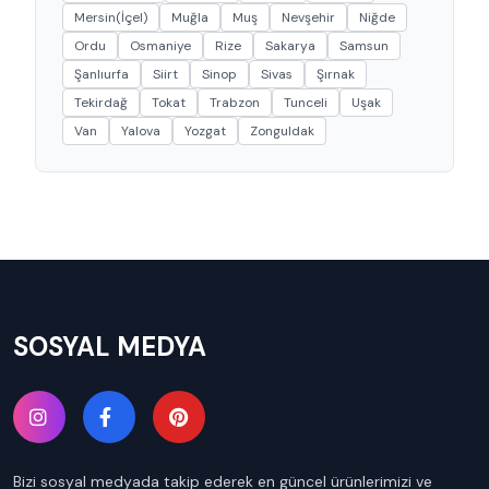
Mersin(İçel)
Muğla
Muş
Nevşehir
Niğde
Ordu
Osmaniye
Rize
Sakarya
Samsun
Şanlıurfa
Siirt
Sinop
Sivas
Şırnak
Tekirdağ
Tokat
Trabzon
Tunceli
Uşak
Van
Yalova
Yozgat
Zonguldak
SOSYAL MEDYA
Bizi sosyal medyada takip ederek en güncel ürünlerimizi ve