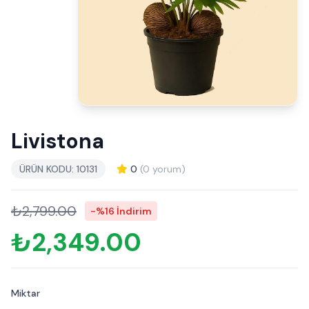
Livistona
ÜRÜN KODU: 10131
0
(0 yorum)
₺2,799.00
-%16 İndirim
₺2,349.00
Miktar