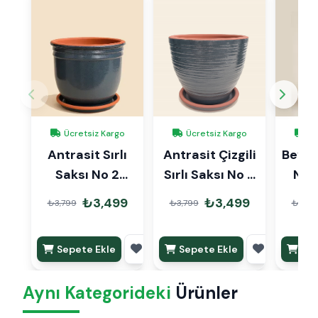
Ücretsiz Kargo
Ücretsiz Kargo
Üc
Antrasit Sırlı
Antrasit Çizgili
Beyaz 
Saksı No 2
Sırlı Saksı No 2
No 
Ø20cm
Ø20cm
₺3,499
₺3,499
₺3,799
₺3,799
₺3,79
Sepete Ekle
Sepete Ekle
Sep
Aynı Kategorideki
Ürünler