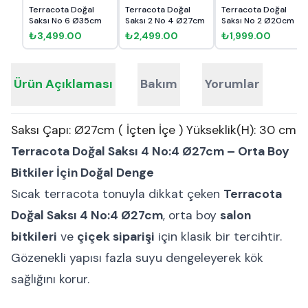
Terracota Doğal
Terracota Doğal
Terracota Doğal
Saksı No 6 Ø35cm
Saksı 2 No 4 Ø27cm
Saksı No 2 Ø20cm
₺3,499.00
₺2,499.00
₺1,999.00
Ürün Açıklaması
Bakım
Yorumlar
Saksı Çapı: Ø27cm ( İçten İçe ) Yükseklik(H): 30 cm
Terracota Doğal Saksı 4 No:4 Ø27cm – Orta Boy
Bitkiler İçin Doğal Denge
Sıcak terracota tonuyla dikkat çeken
Terracota
Doğal Saksı 4 No:4 Ø27cm
, orta boy
salon
bitkileri
ve
çiçek siparişi
için klasik bir tercihtir.
Gözenekli yapısı fazla suyu dengeleyerek kök
sağlığını korur.