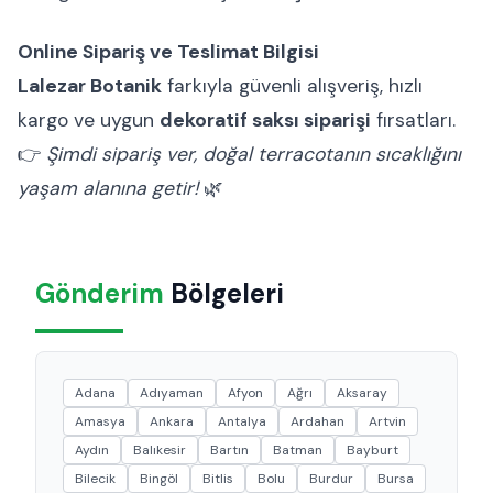
Online Sipariş ve Teslimat Bilgisi
Lalezar Botanik
farkıyla güvenli alışveriş, hızlı
kargo ve uygun
dekoratif saksı siparişi
fırsatları.
👉
Şimdi sipariş ver, doğal terracotanın sıcaklığını
yaşam alanına getir!
🌿
Gönderim
Bölgeleri
Adana
Adıyaman
Afyon
Ağrı
Aksaray
Amasya
Ankara
Antalya
Ardahan
Artvin
Aydın
Balıkesir
Bartın
Batman
Bayburt
Bilecik
Bingöl
Bitlis
Bolu
Burdur
Bursa