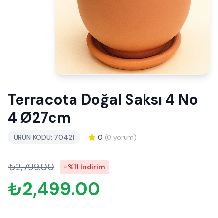
Terracota Doğal Saksı 4 No
4 Ø27cm
ÜRÜN KODU: 70421
0
(0 yorum)
₺2,799.00
-%11 İndirim
₺2,499.00