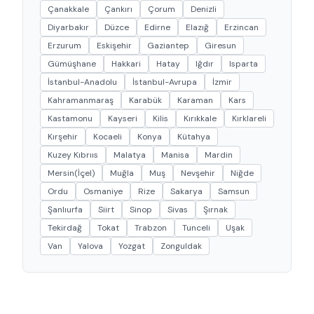
Çanakkale
Çankırı
Çorum
Denizli
Diyarbakır
Düzce
Edirne
Elazığ
Erzincan
Erzurum
Eskişehir
Gaziantep
Giresun
Gümüşhane
Hakkari
Hatay
Iğdır
Isparta
İstanbul-Anadolu
İstanbul-Avrupa
İzmir
Kahramanmaraş
Karabük
Karaman
Kars
Kastamonu
Kayseri
Kilis
Kırıkkale
Kırklareli
Kırşehir
Kocaeli
Konya
Kütahya
Kuzey Kıbrııs
Malatya
Manisa
Mardin
Mersin(İçel)
Muğla
Muş
Nevşehir
Niğde
Ordu
Osmaniye
Rize
Sakarya
Samsun
Şanlıurfa
Siirt
Sinop
Sivas
Şırnak
Tekirdağ
Tokat
Trabzon
Tunceli
Uşak
Van
Yalova
Yozgat
Zonguldak