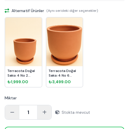
Alternatif Ürünler
(Aynı serideki diğer seçenekler)
Terracota Doğal
Terracota Doğal
Saksı 4 No 2
Saksı 4 No 6
Ø20cm
Ø35cm
₺1,999.00
₺3,499.00
Miktar
1
Stokta mevcut