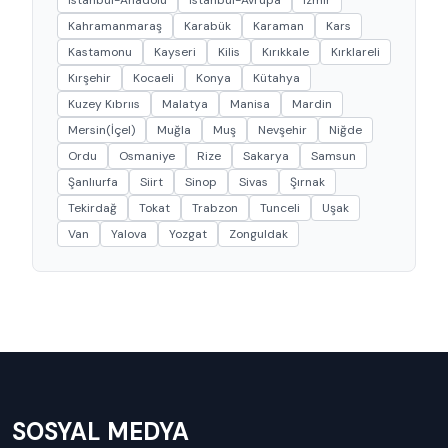
Kahramanmaraş
Karabük
Karaman
Kars
Kastamonu
Kayseri
Kilis
Kırıkkale
Kırklareli
Kırşehir
Kocaeli
Konya
Kütahya
Kuzey Kıbrııs
Malatya
Manisa
Mardin
Mersin(İçel)
Muğla
Muş
Nevşehir
Niğde
Ordu
Osmaniye
Rize
Sakarya
Samsun
Şanlıurfa
Siirt
Sinop
Sivas
Şırnak
Tekirdağ
Tokat
Trabzon
Tunceli
Uşak
Van
Yalova
Yozgat
Zonguldak
SOSYAL MEDYA