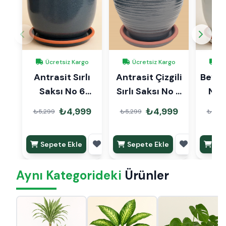
Ücretsiz Kargo
Ücretsiz Kargo
Üc
Antrasit Sırlı
Antrasit Çizgili
Beyaz 
Saksı No 6
Sırlı Saksı No 6
No 
Ø35cm
Ø35cm
₺4,999
₺4,999
₺5,299
₺5,299
₺5,29
Sepete Ekle
Sepete Ekle
Sep
Aynı Kategorideki
Ürünler