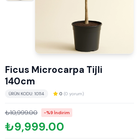
Ficus Microcarpa Tijli
140cm
ÜRÜN KODU: 10114
0
(0 yorum)
₺10,999.00
-%9 İndirim
₺9,999.00