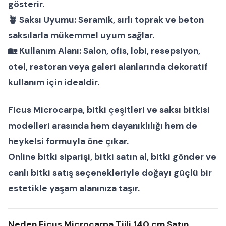
gösterir.
🪴
Saksı Uyumu:
Seramik, sırlı toprak ve beton
saksılarla mükemmel uyum sağlar.
🏡
Kullanım Alanı:
Salon, ofis, lobi, resepsiyon,
otel, restoran veya galeri alanlarında dekoratif
kullanım için idealdir.
Ficus Microcarpa
,
bitki çeşitleri
ve
saksı bitkisi
modelleri
arasında hem dayanıklılığı hem de
heykelsi formuyla öne çıkar.
Online bitki siparişi
,
bitki satın al
,
bitki gönder
ve
canlı bitki satış
seçenekleriyle doğayı güçlü bir
estetikle yaşam alanınıza taşır.
Neden Ficus Microcarpa Tijli 140 cm Satın