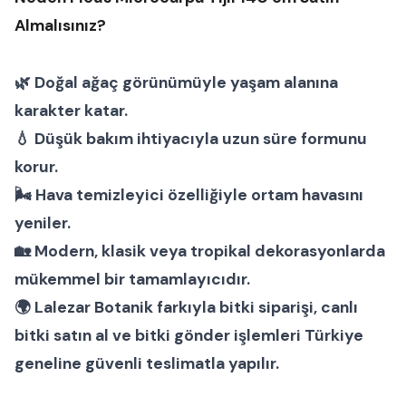
Almalısınız?
🌿
Doğal ağaç görünümüyle
yaşam alanına
karakter katar.
💧
Düşük bakım ihtiyacıyla
uzun süre formunu
korur.
🌬
Hava temizleyici
özelliğiyle ortam havasını
yeniler.
🏡
Modern, klasik veya tropikal dekorasyonlarda
mükemmel bir tamamlayıcıdır.
🌍 Lalezar Botanik farkıyla
bitki siparişi
,
canlı
bitki satın al
ve
bitki gönder
işlemleri Türkiye
geneline güvenli teslimatla yapılır.