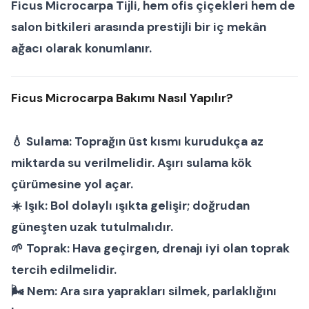
Ficus Microcarpa Tijli
, hem
ofis çiçekleri
hem de
salon bitkileri
arasında prestijli bir iç mekân
ağacı olarak konumlanır.
Ficus Microcarpa Bakımı Nasıl Yapılır?
💧
Sulama:
Toprağın üst kısmı kurudukça az
miktarda su verilmelidir. Aşırı sulama kök
çürümesine yol açar.
☀️
Işık:
Bol dolaylı ışıkta gelişir; doğrudan
güneşten uzak tutulmalıdır.
🌱
Toprak:
Hava geçirgen, drenajı iyi olan toprak
tercih edilmelidir.
🌬
Nem:
Ara sıra yaprakları silmek, parlaklığını