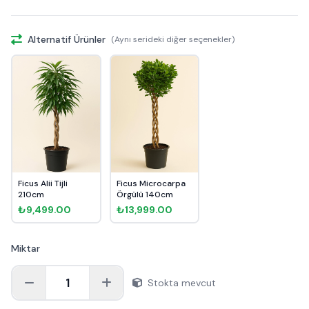
Alternatif Ürünler
(Aynı serideki diğer seçenekler)
Ficus Alii Tijli
Ficus Microcarpa
210cm
Örgülü 140cm
₺9,499.00
₺13,999.00
Miktar
1
Stokta mevcut