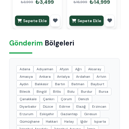
₺3,499
₺14,999
₺3,999
₺16,999
Sepete Ekle
Sepete Ekle
Gönderim
Bölgeleri
Adana
Adıyaman
Afyon
Ağrı
Aksaray
Amasya
Ankara
Antalya
Ardahan
Artvin
Aydın
Balıkesir
Bartın
Batman
Bayburt
Bilecik
Bingöl
Bitlis
Bolu
Burdur
Bursa
Çanakkale
Çankırı
Çorum
Denizli
Diyarbakır
Düzce
Edirne
Elazığ
Erzincan
Erzurum
Eskişehir
Gaziantep
Giresun
Gümüşhane
Hakkari
Hatay
Iğdır
Isparta
İstanbul-Anadolu
İstanbul-Avrupa
İzmir