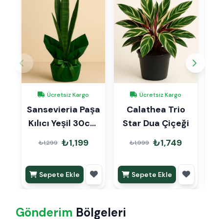
Ücretsiz Kargo
Ücretsiz Kargo
Sansevieria Paşa
Calathea Trio
Kılıcı Yeşil 30cm
Star Dua Çiçeği
Hediye Paketli
₺1,199
₺1,749
₺1,299
₺1,999
Sepete Ekle
Sepete Ekle
Gönderim
Bölgeleri