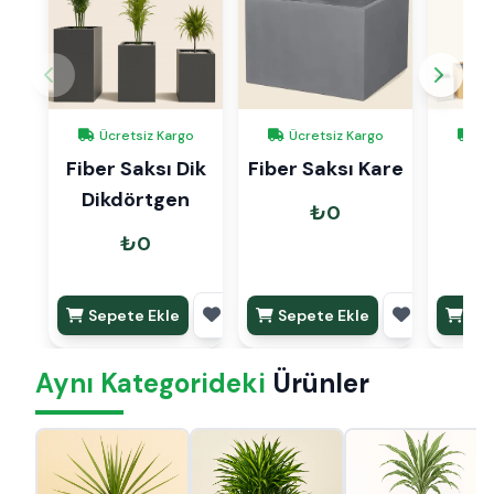
Ücretsiz Kargo
Ücretsiz Kargo
Üc
Fiber Saksı Dik
Fiber Saksı Kare
Fib
Dikdörtgen
Re
₺0
₺0
Sepete Ekle
Sepete Ekle
Sep
Aynı Kategorideki
Ürünler