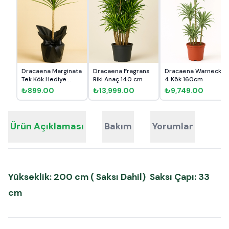
Dracaena Marginata
Dracaena Fragrans
Dracaena Warneckii
Tek Kök Hediye
Riki Anaç 140 cm
4 Kök 160cm
Paket...
₺899.00
₺13,999.00
₺9,749.00
Ürün Açıklaması
Bakım
Yorumlar
Yükseklik: 200 cm ( Saksı Dahil) Saksı Çapı: 33
cm
ChatGPT: