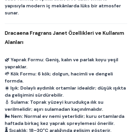
yapısıyla modern iç mekânlarda lüks bir atmosfer
sunar.
Dracaena Fragrans Janet Özellikleri ve Kullanım
Alanları
🌿
Yaprak Formu:
Geniş, kalın ve parlak koyu yeşil
yapraklar.
🌱
Kök Formu:
6 kök; dolgun, hacimli ve dengeli
formda.
☀️
Işık:
Dolaylı aydınlık ortamlar idealdir; düşük ışıkta
da gelişimini sürdürebilir.
💧
Sulama:
Toprak yüzeyi kurudukça ılık su
verilmelidir; aşırı sulamadan kaçınılmalıdır.
🌬
Nem:
Normal ev nemi yeterlidir; kuru ortamlarda
haftada birkaç kez yaprak spreylemesi önerilir.
🌡
Sıcaklık:
18–30°C aralığında gelişim gösterir.