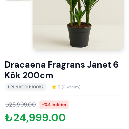
Dracaena Fragrans Janet 6
Kök 200cm
ÜRÜN KODU: 10082
0
(0 yorum)
₺25,999.00
-%4 İndirim
₺24,999.00