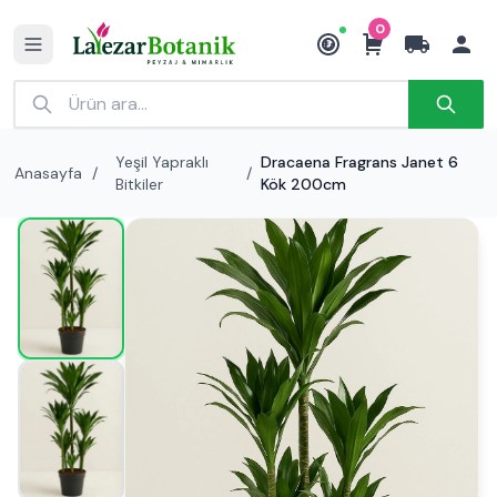
0
₺
Yeşil Yapraklı
Dracaena Fragrans Janet 6
Anasayfa
/
/
Bitkiler
Kök 200cm