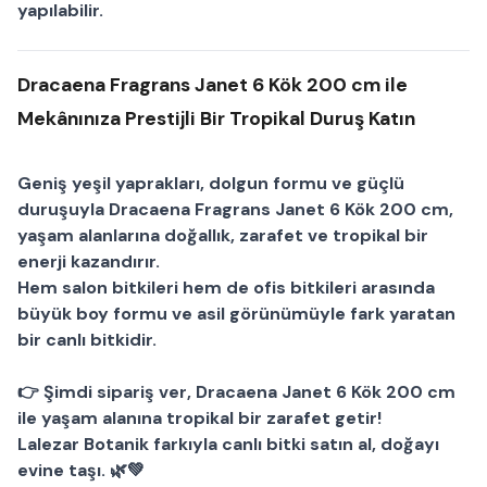
yapılabilir.
Dracaena Fragrans Janet 6 Kök 200 cm ile
Mekânınıza Prestijli Bir Tropikal Duruş Katın
Geniş yeşil yaprakları, dolgun formu ve güçlü
duruşuyla
Dracaena Fragrans Janet 6 Kök 200 cm
,
yaşam alanlarına doğallık, zarafet ve tropikal bir
enerji kazandırır.
Hem
salon bitkileri
hem de
ofis bitkileri
arasında
büyük boy formu ve asil görünümüyle fark yaratan
bir
canlı bitki
dir.
👉
Şimdi sipariş ver
, Dracaena Janet 6 Kök 200 cm
ile yaşam alanına tropikal bir zarafet getir!
Lalezar Botanik
farkıyla canlı bitki satın al, doğayı
evine taşı. 🌿💚