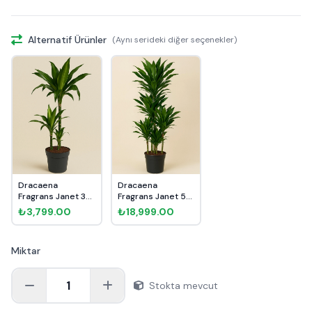
Alternatif Ürünler
(Aynı serideki diğer seçenekler)
Dracaena
Dracaena
Fragrans Janet 3
Fragrans Janet 5
Kök 110cm
Kök 190cm
₺3,799.00
₺18,999.00
Miktar
1
Stokta mevcut