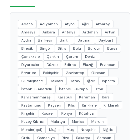
Adana
Adıyaman
Afyon
Ağrı
Aksaray
Amasya
Ankara
Antalya
Ardahan
Artvin
Aydın
Balıkesir
Bartın
Batman
Bayburt
Bilecik
Bingöl
Bitlis
Bolu
Burdur
Bursa
Çanakkale
Çankırı
Çorum
Denizli
Diyarbakır
Düzce
Edirne
Elazığ
Erzincan
Erzurum
Eskişehir
Gaziantep
Giresun
Gümüşhane
Hakkari
Hatay
Iğdır
Isparta
İstanbul-Anadolu
İstanbul-Avrupa
İzmir
Kahramanmaraş
Karabük
Karaman
Kars
Kastamonu
Kayseri
Kilis
Kırıkkale
Kırklareli
Kırşehir
Kocaeli
Konya
Kütahya
Kuzey Kıbrııs
Malatya
Manisa
Mardin
Mersin(İçel)
Muğla
Muş
Nevşehir
Niğde
Ordu
Osmaniye
Rize
Sakarya
Samsun