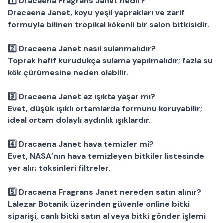
1️⃣
Dracaena Fragrans Janet nedir?
Dracaena Janet, koyu yeşil yaprakları ve zarif
formuyla bilinen tropikal kökenli bir
salon bitkisidir.
2️⃣
Dracaena Janet nasıl sulanmalıdır?
Toprak hafif kurudukça sulama yapılmalıdır; fazla su
kök çürümesine neden olabilir.
3️⃣
Dracaena Janet az ışıkta yaşar mı?
Evet, düşük ışıklı ortamlarda formunu koruyabilir;
ideal ortam dolaylı aydınlık ışıklardır.
4️⃣
Dracaena Janet hava temizler mi?
Evet, NASA’nın hava temizleyen bitkiler listesinde
yer alır; toksinleri filtreler.
5️⃣
Dracaena Fragrans Janet nereden satın alınır?
Lalezar Botanik
üzerinden güvenle
online bitki
siparişi
,
canlı bitki satın al
veya
bitki gönder
işlemi