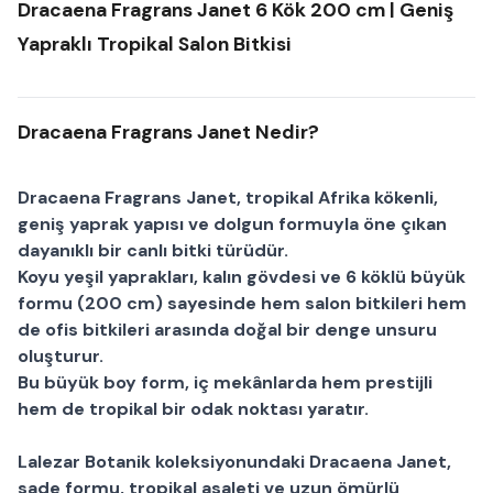
Dracaena Fragrans Janet 6 Kök 200 cm | Geniş
Yapraklı Tropikal Salon Bitkisi
Dracaena Fragrans Janet Nedir?
Dracaena Fragrans Janet
, tropikal Afrika kökenli,
geniş yaprak yapısı ve dolgun formuyla öne çıkan
dayanıklı bir
canlı bitki
türüdür.
Koyu yeşil yaprakları, kalın gövdesi ve
6 köklü büyük
formu (200 cm)
sayesinde hem
salon bitkileri
hem
de
ofis bitkileri
arasında doğal bir denge unsuru
oluşturur.
Bu büyük boy form, iç mekânlarda hem prestijli
hem de tropikal bir odak noktası yaratır.
Lalezar Botanik
koleksiyonundaki
Dracaena Janet
,
sade formu, tropikal asaleti ve uzun ömürlü