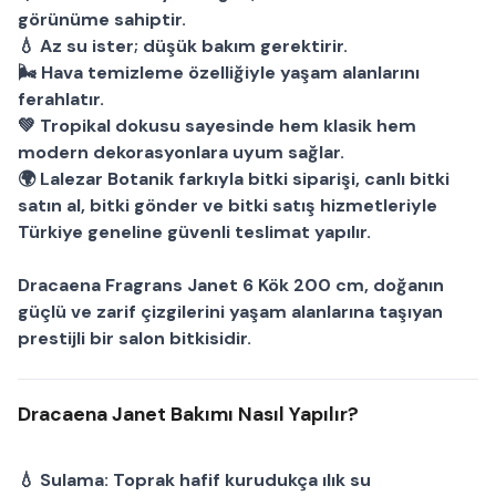
görünüme sahiptir.
💧 Az su ister; düşük bakım gerektirir.
🌬 Hava temizleme özelliğiyle yaşam alanlarını
ferahlatır.
💚 Tropikal dokusu sayesinde hem klasik hem
modern dekorasyonlara uyum sağlar.
🌍
Lalezar Botanik
farkıyla
bitki siparişi
,
canlı bitki
satın al
,
bitki gönder
ve
bitki satış
hizmetleriyle
Türkiye geneline güvenli teslimat yapılır.
Dracaena Fragrans Janet 6 Kök 200 cm
, doğanın
güçlü ve zarif çizgilerini yaşam alanlarına taşıyan
prestijli bir
salon bitkisi
dir.
Dracaena Janet Bakımı Nasıl Yapılır?
💧
Sulama:
Toprak hafif kurudukça ılık su