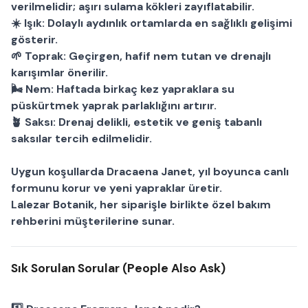
verilmelidir; aşırı sulama kökleri zayıflatabilir.
☀️
Işık:
Dolaylı aydınlık ortamlarda en sağlıklı gelişimi
gösterir.
🌱
Toprak:
Geçirgen, hafif nem tutan ve drenajlı
karışımlar önerilir.
🌬
Nem:
Haftada birkaç kez yapraklara su
püskürtmek yaprak parlaklığını artırır.
🪴
Saksı:
Drenaj delikli, estetik ve geniş tabanlı
saksılar tercih edilmelidir.
Uygun koşullarda
Dracaena Janet
, yıl boyunca canlı
formunu korur ve yeni yapraklar üretir.
Lalezar Botanik
, her siparişle birlikte özel bakım
rehberini müşterilerine sunar.
Sık Sorulan Sorular (People Also Ask)