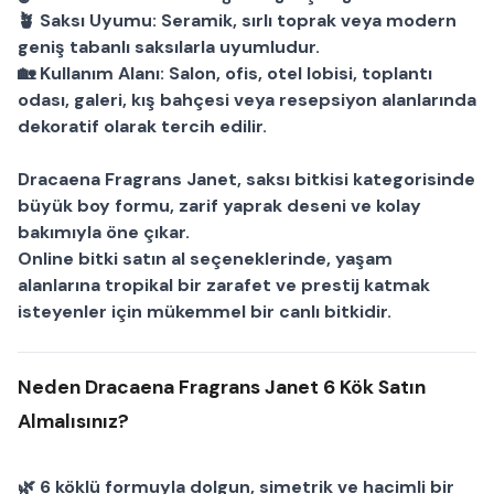
🪴
Saksı Uyumu:
Seramik, sırlı toprak veya modern
geniş tabanlı saksılarla uyumludur.
🏡
Kullanım Alanı:
Salon, ofis, otel lobisi, toplantı
odası, galeri, kış bahçesi veya resepsiyon alanlarında
dekoratif olarak tercih edilir.
Dracaena Fragrans Janet
,
saksı bitkisi
kategorisinde
büyük boy formu, zarif yaprak deseni ve kolay
bakımıyla öne çıkar.
Online bitki satın al
seçeneklerinde, yaşam
alanlarına tropikal bir zarafet ve prestij katmak
isteyenler için mükemmel bir
canlı bitki
dir.
Neden Dracaena Fragrans Janet 6 Kök Satın
Almalısınız?
🌿 6 köklü formuyla dolgun, simetrik ve hacimli bir