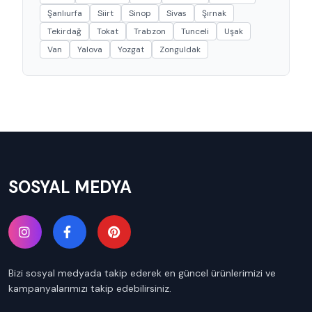
Şanlıurfa
Siirt
Sinop
Sivas
Şırnak
Tekirdağ
Tokat
Trabzon
Tunceli
Uşak
Van
Yalova
Yozgat
Zonguldak
SOSYAL MEDYA
Bizi sosyal medyada takip ederek en güncel ürünlerimizi ve
kampanyalarımızı takip edebilirsiniz.