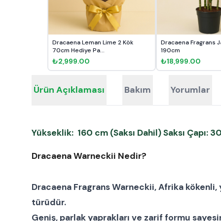
Dracaena Leman Lime 2 Kök
Dracaena Fragrans Ja
70cm Hediye Pa...
190cm
₺2,999.00
₺18,999.00
Ürün Açıklaması
Bakım
Yorumlar
Yükseklik: 160 cm (Saksı Dahil) Saksı Çapı: 
Dracaena Warneckii Nedir?
Dracaena Fragrans Warneckii
, Afrika kökenli
türüdür.
Geniş, parlak yaprakları ve zarif formu saye