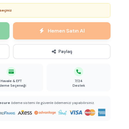
seçiniz
Hemen Satın Al
Paylaş
Havale & EFT
7/24
deme Seçeneği
Destek
ecure
ödeme sistemi ile güvenle ödemenizi yapabilirsiniz.