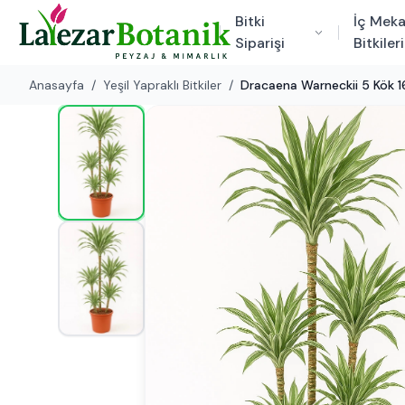
Bitki
İç Mek
Siparişi
Bitkileri
Anasayfa
/
Yeşil Yapraklı Bitkiler
/
Dracaena Warneckii 5 Kök 