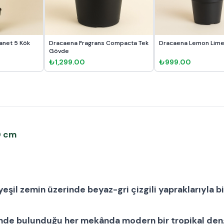
net 5 Kök
Dracaena Fragrans Compacta Tek
Dracaena Lemon Lime 
Gövde
₺1,299.00
₺999.00
30 cm
, yeşil zemin üzerinde beyaz-gri çizgili yapraklarıyla bi
sinde bulunduğu her mekânda modern bir tropikal deng