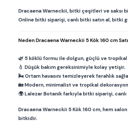
Dracaena Warneckii
,
bitki çeşitleri
ve
saksı b
Online bitki siparişi
,
canlı bitki satın al
,
bitki 
Neden Dracaena Warneckii 5 Kök 160 cm Satın
🌿 5 köklü formu ile dolgun, güçlü ve tropika
💧 Düşük bakım gereksinimiyle kolay yetişir.
🌬 Ortam havasını temizleyerek ferahlık sağla
🏡 Modern, minimalist ve tropikal dekorasyonl
🌍 Lalezar Botanik farkıyla
bitki siparişi
,
canlı 
Dracaena Warneckii 5 Kök 160 cm
, hem
salon 
bitkidir.