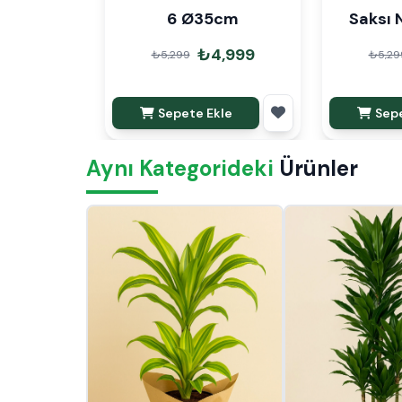
6 Ø35cm
Saksı
₺4,999
₺5,299
₺5,29
Sepete Ekle
Sepe
Aynı Kategorideki
Ürünler