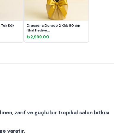
Tek Kök
Dracaena Dorado 2 Kök 80 cm
İthal Hediye...
₺2,999.00
linen, zarif ve güçlü bir
tropikal salon bitkisi
e yaratır.