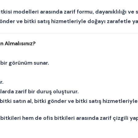
itkisi modelleri
arasında zarif formu, dayanıklılığı ve s
gönder
ve
bitki satış
hizmetleriyle doğayı zarafetle ya
 Almalısınız?
l bir görünüm sunar.
r.
arda zarif bir duruş oluşturur.
bitki satın al
,
bitki gönder
ve
bitki satış
hizmetleriyle 
bitkileri
hem de
ofis bitkileri
arasında zarif çizgili y