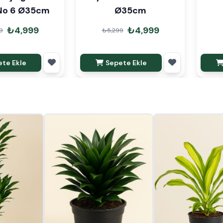
 No 6 Ø35cm
Ø35cm
₺4,999
₺4,999
9
₺5,299
te Ekle
Sepete Ekle