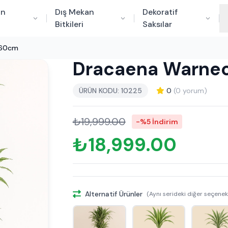
an
Dış Mekan
Dekoratif
Bitkileri
Saksılar
160cm
Dracaena Warnec
ÜRÜN KODU: 10225
0
(0 yorum)
₺19,999.00
-%5 İndirim
₺18,999.00
Alternatif Ürünler
(Aynı serideki diğer seçenek