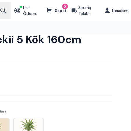
0
Hızlı
Sipariş
Sepet
Hesabım
₺
Ödeme
Takibi
kii 5 Kök 160cm
ler)