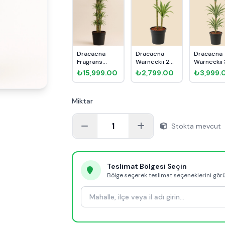
Dracaena
Dracaena
Dracaena
Fragrans
Warneckii 2
Warneckii 
Warneckii
Kök 90cm
Kök 110cm
₺15,999.00
₺2,799.00
₺3,999.
Anaç 140cm
Miktar
1
Stokta mevcut
Teslimat Bölgesi Seçin
Bölge seçerek teslimat seçeneklerini gör