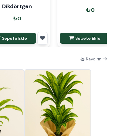
Dikdörtgen
₺0
₺0
Sepete Ekle
Sepete Ekle
Kaydırın