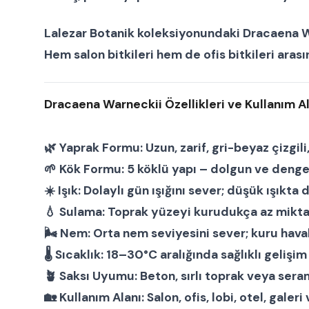
Lalezar Botanik koleksiyonundaki
Dracaena W
Hem
salon bitkileri
hem de
ofis bitkileri
arası
Dracaena Warneckii Özellikleri ve Kullanım Al
🌿
Yaprak Formu:
Uzun, zarif, gri-beyaz çizgili
🌱
Kök Formu:
5 köklü yapı – dolgun ve denge
☀️
Işık:
Dolaylı gün ışığını sever; düşük ışıkta d
💧
Sulama:
Toprak yüzeyi kurudukça az miktar
🌬
Nem:
Orta nem seviyesini sever; kuru haval
🌡
Sıcaklık:
18–30°C aralığında sağlıklı gelişim 
🪴
Saksı Uyumu:
Beton, sırlı toprak veya seram
🏡
Kullanım Alanı:
Salon, ofis, lobi, otel, galer